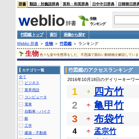
辞書
類語・対義語辞典
英和・和英辞典
日中中日辞典
日韓韓日辞
生物
ランキング
竹図鑑 トップ
索引
画像から探す
Weblio 辞書
＞
生物
＞
竹図鑑
＞ ランキング
生物
色々な姿や生態系をした、不思議で面白い動植物を解説していま
竹図鑑のアクセスランキング
カテゴリ一覧
全て
2016年10月18日のデイリーキーワ
ビジネス
＋
1
四方竹
業界用語
＋
コンピュータ
＋
2
亀甲竹
電車
＋
自動車・バイク
＋
3
布袋竹
船
＋
工学
＋
4
孟宗竹
建築・不動産
＋