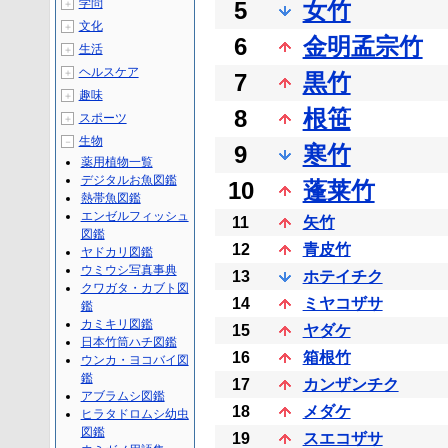
学問
5
女竹
＋
文化
＋
6
金明孟宗竹
生活
＋
ヘルスケア
＋
7
黒竹
趣味
＋
8
根笹
スポーツ
＋
生物
－
9
寒竹
薬用植物一覧
デジタルお魚図鑑
10
蓬莱竹
熱帯魚図鑑
エンゼルフィッシュ
11
矢竹
図鑑
12
青皮竹
ヤドカリ図鑑
ウミウシ写真事典
13
ホテイチク
クワガタ・カブト図
14
ミヤコザサ
鑑
カミキリ図鑑
15
ヤダケ
日本竹筒ハチ図鑑
16
箱根竹
ウンカ・ヨコバイ図
鑑
17
カンザンチク
アブラムシ図鑑
18
メダケ
ヒラタドロムシ幼虫
図鑑
19
スエコザサ