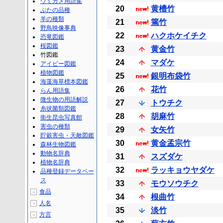
ウミガメ用語集
20
黄槽竹
ぶたの品種
羊の種類
21
篶竹
野鳥映像事典
22
ハクホケイチク
恐竜図鑑
桜図鑑
23
黄金竹
竹図鑑
24
マダケ
アイビー図鑑
植物図鑑
25
銀明布袋竹
海藻海草標本図鑑
26
花竹
らん用語集
微生物の用語解説
27
トウチク
糸状菌類図鑑
28
胡麻竹
衛生昆虫写真館
害虫の種類
29
女矢竹
貯穀害虫・天敵図鑑
30
黄金孟宗竹
森林生物図鑑
動物名辞典
31
スズダケ
植物名辞典
32
ラッキョウヤダケ
品種登録データベー
ス
33
モウソウチク
食品
＋
34
根曲竹
人名
＋
35
淡竹
方言
＋