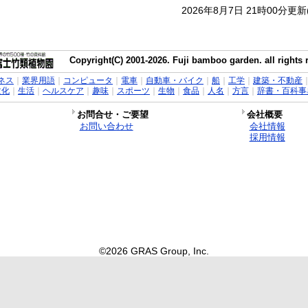
2026年8月7日 21時00分更
Copyright(C) 2001-2026. Fuji bamboo garden. all rights 
ネス
｜
業界用語
｜
コンピュータ
｜
電車
｜
自動車・バイク
｜
船
｜
工学
｜
建築・不動産
文化
｜
生活
｜
ヘルスケア
｜
趣味
｜
スポーツ
｜
生物
｜
食品
｜
人名
｜
方言
｜
辞書・百科事
お問合せ・ご要望
会社概要
お問い合わせ
会社情報
採用情報
©2026 GRAS Group, Inc.