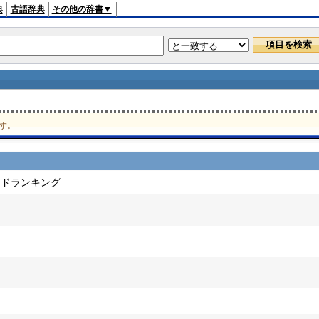
典
古語辞典
その他の辞書▼
す。
ードランキング