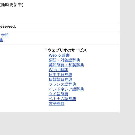
新(随時更新中)
reserved.
｜
学問
典
ウェブリオのサービス
Weblio 辞書
類語・対義語辞典
英和辞典・和英辞典
Weblio翻訳
日中中日辞典
日韓韓日辞典
フランス語辞典
インドネシア語辞典
タイ語辞典
ベトナム語辞典
古語辞典