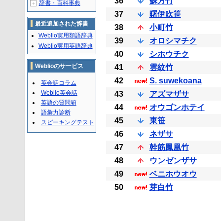
36
蘇方竹
辞書・百科事典
＋
37
曙伊吹笹
最近追加された辞書
38
小町竹
Weblio実用類語辞典
39
オロシマチク
Weblio実用英語辞典
40
シホウチク
Weblioのサービス
41
雲紋竹
42
S. suwekoana
英会話コラム
Weblio英会話
43
アズマザサ
英語の質問箱
44
オウゴンホテイ
語彙力診断
45
東笹
スピーキングテスト
46
ネザサ
47
幹筋鳳凰竹
48
ウンゼンザサ
49
ベニホウオウ
50
芽白竹