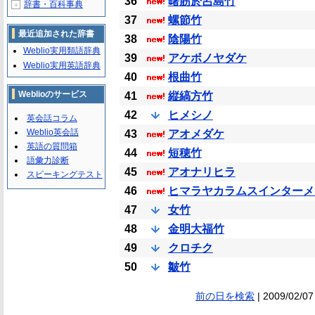
36
曙筋於呂島竹
辞書・百科事典
＋
37
螺節竹
最近追加された辞書
38
陰陽竹
Weblio実用類語辞典
39
アケボノヤダケ
Weblio実用英語辞典
40
根曲竹
Weblioのサービス
41
縦縞方竹
42
ヒメシノ
英会話コラム
Weblio英会話
43
アオメダケ
英語の質問箱
44
短穂竹
語彙力診断
45
アオナリヒラ
スピーキングテスト
46
ヒマラヤカラムスインターメ
47
女竹
48
金明大福竹
49
クロチク
50
皺竹
前の日を検索
| 2009/02/07