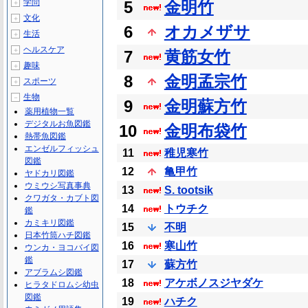
学問
5
金明竹
＋
文化
＋
6
オカメザサ
生活
＋
ヘルスケア
＋
7
黄筋女竹
趣味
＋
8
金明孟宗竹
スポーツ
＋
生物
－
9
金明蘇方竹
薬用植物一覧
デジタルお魚図鑑
10
金明布袋竹
熱帯魚図鑑
エンゼルフィッシュ
11
稚児寒竹
図鑑
12
亀甲竹
ヤドカリ図鑑
ウミウシ写真事典
13
S. tootsik
クワガタ・カブト図
14
トウチク
鑑
カミキリ図鑑
15
不明
日本竹筒ハチ図鑑
16
寒山竹
ウンカ・ヨコバイ図
鑑
17
蘇方竹
アブラムシ図鑑
18
アケボノスジヤダケ
ヒラタドロムシ幼虫
図鑑
19
ハチク