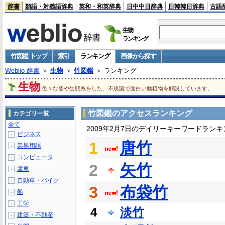
辞書
類語・対義語辞典
英和・和英辞典
日中中日辞典
日韓韓日辞典
古語
生物
ランキング
竹図鑑 トップ
索引
ランキング
画像から探す
Weblio 辞書
＞
生物
＞
竹図鑑
＞ ランキング
生物
色々な姿や生態系をした、不思議で面白い動植物を解説しています。
竹図鑑のアクセスランキング
カテゴリ一覧
全て
2009年2月7日のデイリーキーワードランキ
ビジネス
＋
1
唐竹
業界用語
＋
コンピュータ
＋
2
矢竹
電車
＋
自動車・バイク
＋
3
布袋竹
船
＋
工学
＋
4
淡竹
建築・不動産
＋