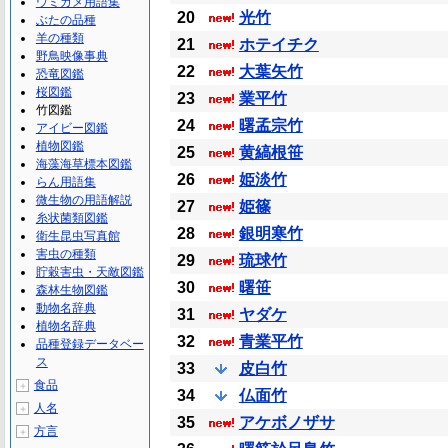
ウミガメ用語集
20
光竹
ぶたの品種
羊の種類
21
ホテイチク
野鳥映像事典
22
大葉矢竹
恐竜図鑑
桜図鑑
23
業平竹
竹図鑑
24
曙孟宗竹
アイビー図鑑
植物図鑑
25
黄縞根笹
海藻海草標本図鑑
26
姫淡竹
らん用語集
微生物の用語解説
27
姫篠
糸状菌類図鑑
28
銀明寒竹
衛生昆虫写真館
害虫の種類
29
琉球竹
貯穀害虫・天敵図鑑
30
曙笹
森林生物図鑑
動物名辞典
31
ヤダケ
植物名辞典
32
青業平竹
品種登録データベー
ス
33
皮白竹
食品
＋
34
仏面竹
人名
＋
35
アケボノザサ
方言
＋