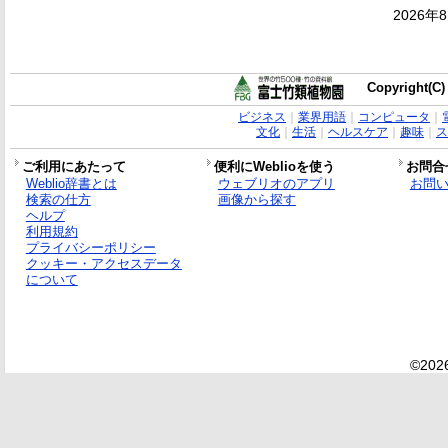
2026年
Copyright(C)
ビジネス
｜
業界用語
｜
コンピュータ
｜
文化
｜
生活
｜
ヘルスケア
｜
趣味
｜
ス
ご利用にあたって
便利にWeblioを使う
お問合
Weblio辞書とは
ウェブリオのアプリ
お問
検索の仕方
画像から探す
ヘルプ
利用規約
プライバシーポリシー
クッキー・アクセスデータ
について
©2026