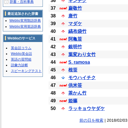
36
キンチク
辞書・百科事典
＋
37
巌敬竹
最近追加された辞書
38
唐竹
Weblio実用類語辞典
39
マダケ
Weblio実用英語辞典
40
縞布袋竹
Weblioのサービス
41
阿亀笹
42
銀明竹
英会話コラム
Weblio英会話
43
葉変わり女竹
英語の質問箱
44
S. ramosa
語彙力診断
45
根笹
スピーキングテスト
46
モウハイチク
47
供米笹
48
茶かん竹
49
姫篠
50
ラッキョウヤダケ
前の日を検索
| 2018/02/03