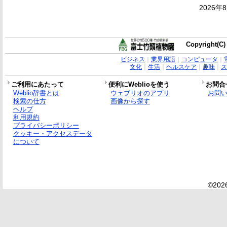
2026年
Copyright(C)
ビジネス
｜
業界用語
｜
コンピュータ
｜
文化
｜
生活
｜
ヘルスケア
｜
趣味
｜
ス
ご利用にあたって
便利にWeblioを使う
お問合
Weblio辞書とは
ウェブリオのアプリ
お問
検索の仕方
画像から探す
ヘルプ
利用規約
プライバシーポリシー
クッキー・アクセスデータ
について
©2026