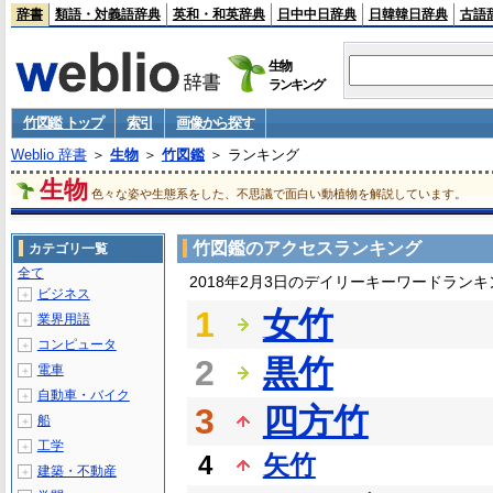
辞書
類語・対義語辞典
英和・和英辞典
日中中日辞典
日韓韓日辞典
古語
生物
ランキング
竹図鑑 トップ
索引
画像から探す
Weblio 辞書
＞
生物
＞
竹図鑑
＞ ランキング
生物
色々な姿や生態系をした、不思議で面白い動植物を解説しています。
竹図鑑のアクセスランキング
カテゴリ一覧
全て
2018年2月3日のデイリーキーワードランキ
ビジネス
＋
1
女竹
業界用語
＋
コンピュータ
＋
2
黒竹
電車
＋
自動車・バイク
＋
3
四方竹
船
＋
工学
＋
4
矢竹
建築・不動産
＋