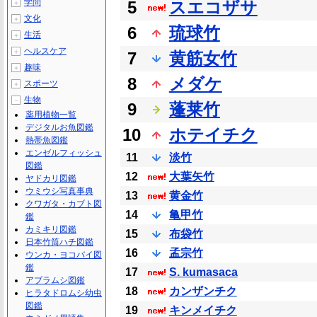
学問
5
スエコザサ
＋
文化
＋
6
琉球竹
生活
＋
ヘルスケア
＋
7
黄筋女竹
趣味
＋
8
メダケ
スポーツ
＋
生物
－
9
蓬莱竹
薬用植物一覧
デジタルお魚図鑑
10
ホテイチク
熱帯魚図鑑
エンゼルフィッシュ
11
淡竹
図鑑
12
大葉矢竹
ヤドカリ図鑑
ウミウシ写真事典
13
黄金竹
クワガタ・カブト図
14
亀甲竹
鑑
カミキリ図鑑
15
布袋竹
日本竹筒ハチ図鑑
16
孟宗竹
ウンカ・ヨコバイ図
鑑
17
S. kumasaca
アブラムシ図鑑
18
カンザンチク
ヒラタドロムシ幼虫
図鑑
19
キンメイチク