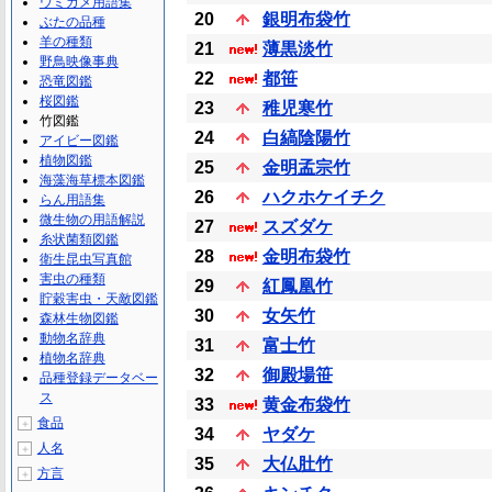
ウミガメ用語集
20
銀明布袋竹
ぶたの品種
羊の種類
21
薄黒淡竹
野鳥映像事典
22
都笹
恐竜図鑑
桜図鑑
23
稚児寒竹
竹図鑑
24
白縞陰陽竹
アイビー図鑑
植物図鑑
25
金明孟宗竹
海藻海草標本図鑑
26
ハクホケイチク
らん用語集
微生物の用語解説
27
スズダケ
糸状菌類図鑑
28
金明布袋竹
衛生昆虫写真館
害虫の種類
29
紅鳳凰竹
貯穀害虫・天敵図鑑
30
女矢竹
森林生物図鑑
動物名辞典
31
富士竹
植物名辞典
32
御殿場笹
品種登録データベー
ス
33
黄金布袋竹
食品
＋
34
ヤダケ
人名
＋
35
大仏肚竹
方言
＋