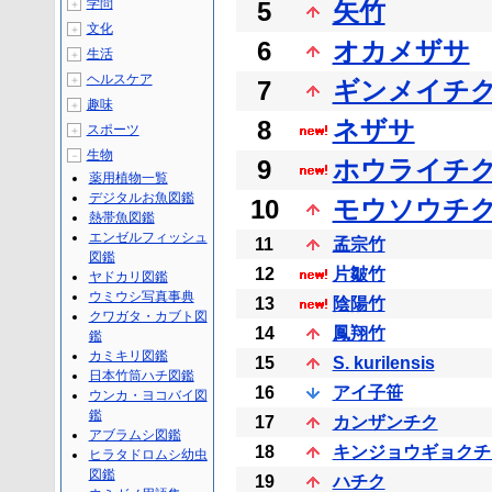
学問
5
矢竹
＋
文化
＋
6
オカメザサ
生活
＋
ヘルスケア
＋
7
ギンメイチ
趣味
＋
8
ネザサ
スポーツ
＋
生物
－
9
ホウライチ
薬用植物一覧
デジタルお魚図鑑
10
モウソウチ
熱帯魚図鑑
エンゼルフィッシュ
11
孟宗竹
図鑑
12
片皺竹
ヤドカリ図鑑
ウミウシ写真事典
13
陰陽竹
クワガタ・カブト図
14
鳳翔竹
鑑
カミキリ図鑑
15
S. kurilensis
日本竹筒ハチ図鑑
16
アイ子笹
ウンカ・ヨコバイ図
鑑
17
カンザンチク
アブラムシ図鑑
18
キンジョウギョクチ
ヒラタドロムシ幼虫
図鑑
19
ハチク