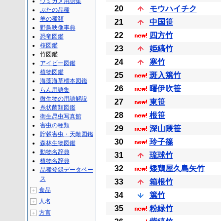
ウミガメ用語集
20
モウハイチク
ぶたの品種
羊の種類
21
中国笹
野鳥映像事典
22
四方竹
恐竜図鑑
桜図鑑
23
姫縞竹
竹図鑑
24
寒竹
アイビー図鑑
植物図鑑
25
斑入篶竹
海藻海草標本図鑑
26
曙伊吹笹
らん用語集
微生物の用語解説
27
東笹
糸状菌類図鑑
28
根笹
衛生昆虫写真館
害虫の種類
29
深山隈笹
貯穀害虫・天敵図鑑
30
玲子篠
森林生物図鑑
動物名辞典
31
琉球竹
植物名辞典
32
矮鶏屋久島矢竹
品種登録データベー
ス
33
箱根竹
食品
＋
34
篶竹
人名
＋
35
粉緑竹
方言
＋