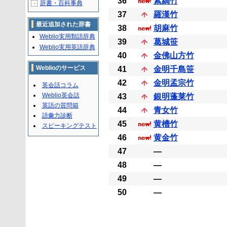
36
紫縞竹
辞書・百科事典
＋
37
羅漢竹
最近追加された辞書
38
胡麻竹
Weblio実用類語辞典
39
葛城笹
Weblio実用英語辞典
40
金佛山方竹
Weblioのサービス
41
金明千島笹
42
金明孟宗竹
英会話コラム
Weblio英会話
43
銀明蓬莱竹
英語の質問箱
44
青女竹
語彙力診断
45
黄槽竹
スピーキングテスト
46
黄金竹
47
―
48
―
49
―
50
―