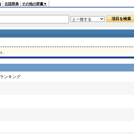
典
古語辞典
その他の辞書▼
す。
ドランキング