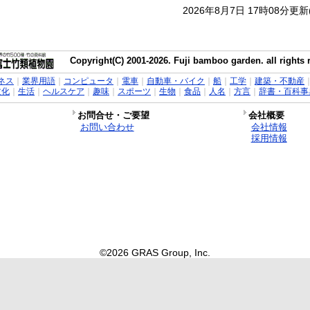
2026年8月7日 17時08分更
Copyright(C) 2001-2026. Fuji bamboo garden. all rights 
ネス
｜
業界用語
｜
コンピュータ
｜
電車
｜
自動車・バイク
｜
船
｜
工学
｜
建築・不動産
文化
｜
生活
｜
ヘルスケア
｜
趣味
｜
スポーツ
｜
生物
｜
食品
｜
人名
｜
方言
｜
辞書・百科事
お問合せ・ご要望
会社概要
お問い合わせ
会社情報
採用情報
©2026 GRAS Group, Inc.