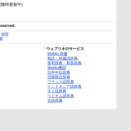
新(随時更新中)
reserved.
｜
学問
典
ウェブリオのサービス
Weblio 辞書
類語・対義語辞典
英和辞典・和英辞典
Weblio翻訳
日中中日辞典
日韓韓日辞典
フランス語辞典
インドネシア語辞典
タイ語辞典
ベトナム語辞典
古語辞典