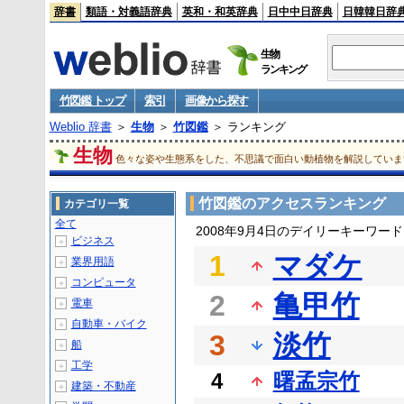
辞書
類語・対義語辞典
英和・和英辞典
日中中日辞典
日韓韓日辞
生物
ランキング
竹図鑑 トップ
索引
画像から探す
Weblio 辞書
＞
生物
＞
竹図鑑
＞ ランキング
生物
色々な姿や生態系をした、不思議で面白い動植物を解説していま
竹図鑑のアクセスランキング
カテゴリ一覧
全て
2008年9月4日のデイリーキーワー
ビジネス
＋
1
マダケ
業界用語
＋
コンピュータ
＋
2
亀甲竹
電車
＋
自動車・バイク
＋
3
淡竹
船
＋
工学
＋
4
曙孟宗竹
建築・不動産
＋