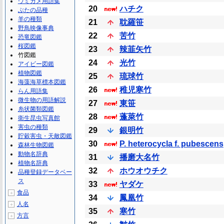
ウミガメ用語集
20
ハチク
ぶたの品種
羊の種類
21
耽羅笹
野鳥映像事典
22
苦竹
恐竜図鑑
桜図鑑
23
辣韮矢竹
竹図鑑
24
光竹
アイビー図鑑
植物図鑑
25
琉球竹
海藻海草標本図鑑
26
稚児寒竹
らん用語集
微生物の用語解説
27
東笹
糸状菌類図鑑
28
蓬萊竹
衛生昆虫写真館
害虫の種類
29
銀明竹
貯穀害虫・天敵図鑑
30
P. heterocycla f. pubescens
森林生物図鑑
動物名辞典
31
播磨大名竹
植物名辞典
32
ホウオウチク
品種登録データベー
ス
33
ヤダケ
食品
＋
34
鳳凰竹
人名
＋
35
寒竹
方言
＋