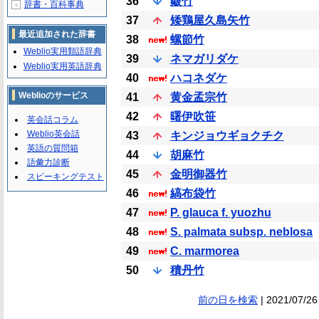
36
皺竹
辞書・百科事典
＋
37
矮鶏屋久島矢竹
最近追加された辞書
38
螺節竹
Weblio実用類語辞典
39
ネマガリダケ
Weblio実用英語辞典
40
ハコネダケ
Weblioのサービス
41
黄金孟宗竹
42
曙伊吹笹
英会話コラム
Weblio英会話
43
キンジョウギョクチク
英語の質問箱
44
胡麻竹
語彙力診断
45
金明御器竹
スピーキングテスト
46
縞布袋竹
47
P. glauca f. yuozhu
48
S. palmata subsp. neblosa
49
C. marmorea
50
積丹竹
前の日を検索
| 2021/07/26