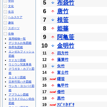
学問
5
布袋竹
＋
文化
＋
6
唐竹
生活
＋
ヘルスケア
＋
7
根笹
趣味
＋
8
姫篠
スポーツ
＋
生物
－
9
阿亀笹
薬用植物一覧
デジタルお魚図鑑
10
金明竹
熱帯魚図鑑
エンゼルフィッシュ
11
四方竹
図鑑
12
蓬莱竹
ヤドカリ図鑑
ウミウシ写真事典
13
矢竹
クワガタ・カブト図
14
富士竹
鑑
カミキリ図鑑
15
曙笹
日本竹筒ハチ図鑑
16
亀甲竹
ウンカ・ヨコバイ図
鑑
17
倭竹
アブラムシ図鑑
18
黒竹
ヒラタドロムシ幼虫
図鑑
19
ｱｽﾞﾏネｻﾞｻ