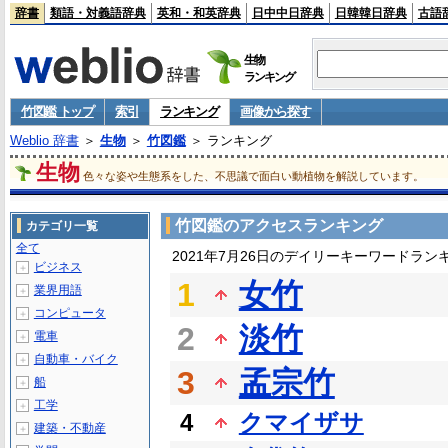
辞書
類語・対義語辞典
英和・和英辞典
日中中日辞典
日韓韓日辞典
古語
生物
ランキング
竹図鑑 トップ
索引
ランキング
画像から探す
Weblio 辞書
＞
生物
＞
竹図鑑
＞ ランキング
生物
色々な姿や生態系をした、不思議で面白い動植物を解説しています。
竹図鑑のアクセスランキング
カテゴリ一覧
全て
2021年7月26日のデイリーキーワードラン
ビジネス
＋
1
女竹
業界用語
＋
コンピュータ
＋
2
淡竹
電車
＋
自動車・バイク
＋
3
孟宗竹
船
＋
工学
＋
4
クマイザサ
建築・不動産
＋