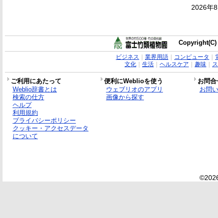
2026年
Copyright(C)
ビジネス
｜
業界用語
｜
コンピュータ
｜
文化
｜
生活
｜
ヘルスケア
｜
趣味
｜
ス
ご利用にあたって
便利にWeblioを使う
お問合
Weblio辞書とは
ウェブリオのアプリ
お問
検索の仕方
画像から探す
ヘルプ
利用規約
プライバシーポリシー
クッキー・アクセスデータ
について
©2026