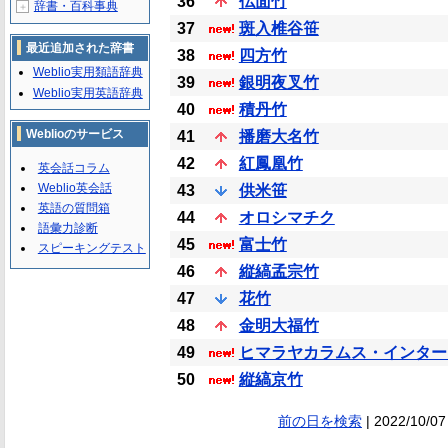
36
仏面竹
辞書・百科事典
＋
37
斑入椎谷笹
最近追加された辞書
38
四方竹
Weblio実用類語辞典
39
銀明夜叉竹
Weblio実用英語辞典
40
積丹竹
Weblioのサービス
41
播磨大名竹
42
紅鳳凰竹
英会話コラム
Weblio英会話
43
供米笹
英語の質問箱
44
オロシマチク
語彙力診断
45
富士竹
スピーキングテスト
46
縦縞孟宗竹
47
花竹
48
金明大福竹
49
ヒマラヤカラムス・インター
50
縦縞京竹
前の日を検索
| 2022/10/07