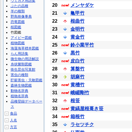
ウミガメ用語集
20
メンヤダケ
ぶたの品種
羊の種類
21
亀甲竹
野鳥映像事典
22
根曲竹
恐竜図鑑
桜図鑑
23
金明竹
竹図鑑
24
黄金竹
アイビー図鑑
植物図鑑
25
鈴小業平竹
海藻海草標本図鑑
26
黒竹
らん用語集
微生物の用語解説
27
皮白竹
糸状菌類図鑑
28
算盤竹
衛生昆虫写真館
害虫の種類
29
胡麻竹
貯穀害虫・天敵図鑑
30
黄槽竹
森林生物図鑑
動物名辞典
31
峨嵋剛竹
植物名辞典
32
根笹
品種登録データベー
ス
33
黄縞屋根葺き笹
食品
＋
34
箱根竹
人名
＋
35
ラセツチク
方言
＋