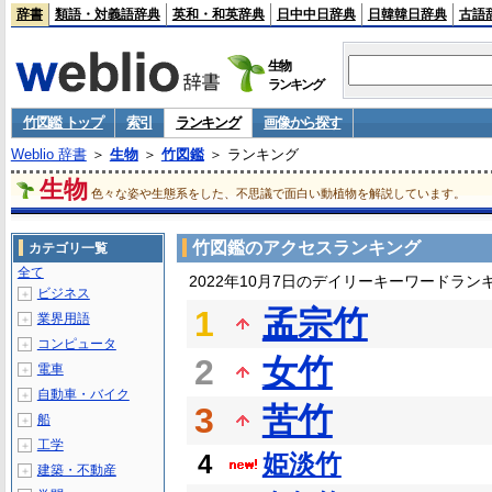
辞書
類語・対義語辞典
英和・和英辞典
日中中日辞典
日韓韓日辞典
古語
生物
ランキング
竹図鑑 トップ
索引
ランキング
画像から探す
Weblio 辞書
＞
生物
＞
竹図鑑
＞ ランキング
生物
色々な姿や生態系をした、不思議で面白い動植物を解説しています。
竹図鑑のアクセスランキング
カテゴリ一覧
全て
2022年10月7日のデイリーキーワードラン
ビジネス
＋
1
孟宗竹
業界用語
＋
コンピュータ
＋
2
女竹
電車
＋
自動車・バイク
＋
3
苦竹
船
＋
工学
＋
4
姫淡竹
建築・不動産
＋