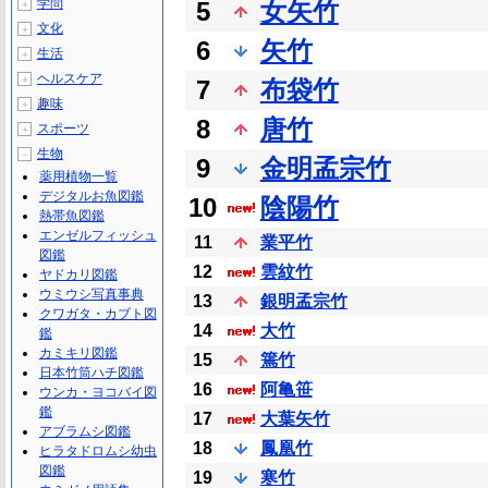
学問
5
女矢竹
＋
文化
＋
6
矢竹
生活
＋
ヘルスケア
＋
7
布袋竹
趣味
＋
8
唐竹
スポーツ
＋
生物
－
9
金明孟宗竹
薬用植物一覧
デジタルお魚図鑑
10
陰陽竹
熱帯魚図鑑
エンゼルフィッシュ
11
業平竹
図鑑
12
雲紋竹
ヤドカリ図鑑
ウミウシ写真事典
13
銀明孟宗竹
クワガタ・カブト図
14
大竹
鑑
カミキリ図鑑
15
篶竹
日本竹筒ハチ図鑑
16
阿亀笹
ウンカ・ヨコバイ図
鑑
17
大葉矢竹
アブラムシ図鑑
18
鳳凰竹
ヒラタドロムシ幼虫
図鑑
19
寒竹