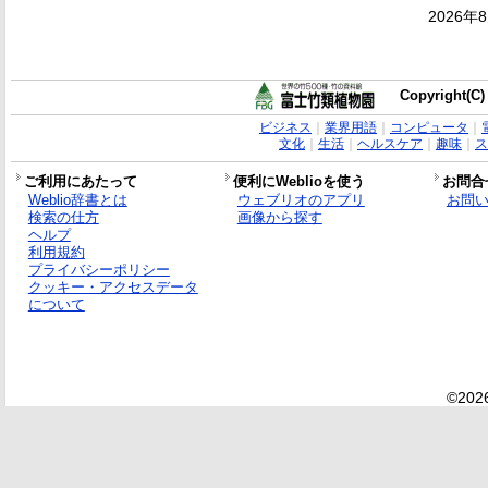
2026年
Copyright(C)
ビジネス
｜
業界用語
｜
コンピュータ
｜
文化
｜
生活
｜
ヘルスケア
｜
趣味
｜
ス
ご利用にあたって
便利にWeblioを使う
お問合
Weblio辞書とは
ウェブリオのアプリ
お問
検索の仕方
画像から探す
ヘルプ
利用規約
プライバシーポリシー
クッキー・アクセスデータ
について
©2026