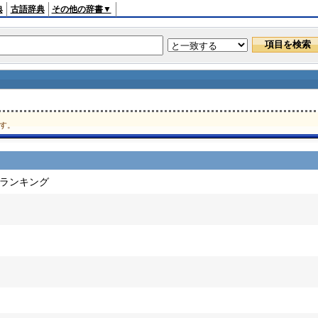
典
古語辞典
その他の辞書▼
す。
ドランキング