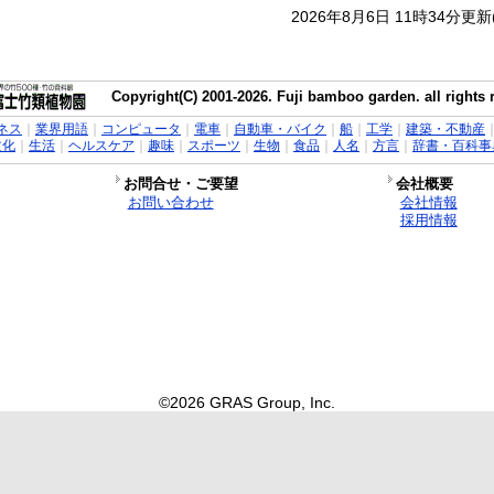
2026年8月6日 11時34分更
Copyright(C) 2001-2026. Fuji bamboo garden. all rights 
ネス
｜
業界用語
｜
コンピュータ
｜
電車
｜
自動車・バイク
｜
船
｜
工学
｜
建築・不動産
文化
｜
生活
｜
ヘルスケア
｜
趣味
｜
スポーツ
｜
生物
｜
食品
｜
人名
｜
方言
｜
辞書・百科事
お問合せ・ご要望
会社概要
お問い合わせ
会社情報
採用情報
©2026 GRAS Group, Inc.