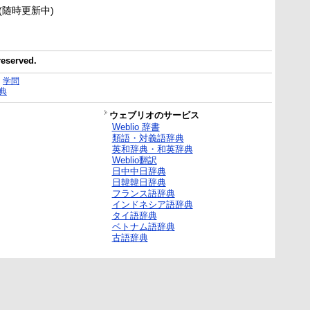
新(随時更新中)
reserved.
｜
学問
典
ウェブリオのサービス
Weblio 辞書
類語・対義語辞典
英和辞典・和英辞典
Weblio翻訳
日中中日辞典
日韓韓日辞典
フランス語辞典
インドネシア語辞典
タイ語辞典
ベトナム語辞典
古語辞典