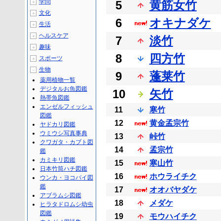
学問
5
黄筋女竹
＋
文化
＋
6
オキナダケ
生活
＋
ヘルスケア
＋
7
淡竹
趣味
＋
8
四方竹
スポーツ
＋
生物
－
9
蓬莱竹
薬用植物一覧
デジタルお魚図鑑
10
矢竹
熱帯魚図鑑
エンゼルフィッシュ
11
寒竹
図鑑
12
黄金孟宗竹
ヤドカリ図鑑
ウミウシ写真事典
13
峠竹
クワガタ・カブト図
14
孟宗竹
鑑
カミキリ図鑑
15
寒山竹
日本竹筒ハチ図鑑
16
ホウライチク
ウンカ・ヨコバイ図
鑑
17
オオバヤダケ
アブラムシ図鑑
18
メダケ
ヒラタドロムシ幼虫
図鑑
19
モウハイチク