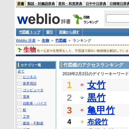
辞書
類語・対義語辞典
英和・和英辞典
日中中日辞典
日韓韓日辞
生物
ランキング
竹図鑑 トップ
索引
画像から探す
Weblio 辞書
＞
生物
＞
竹図鑑
＞ ランキング
生物
色々な姿や生態系をした、不思議で面白い動植物を解説していま
竹図鑑のアクセスランキング
カテゴリ一覧
全て
2018年2月2日のデイリーキーワー
ビジネス
＋
1
女竹
業界用語
＋
コンピュータ
＋
2
黒竹
電車
＋
自動車・バイク
＋
3
亀甲竹
船
＋
工学
＋
4
布袋竹
建築・不動産
＋