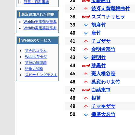
36
宝根曲竹
辞書・百科事典
＋
37
後冴え黄斑根曲竹
最近追加された辞書
38
スズコナリヒラ
Weblio実用類語辞典
39
胡麻竹
Weblio実用英語辞典
40
唐竹
Weblioのサービス
41
チゴザサ
42
金明孟宗竹
英会話コラム
Weblio英会話
43
銀明竹
英語の質問箱
44
芽黒竹
語彙力診断
45
斑入椎谷笹
スピーキングテスト
46
葉変わり女竹
47
白縞東笹
48
根笹
49
チマキザサ
50
播磨大名竹