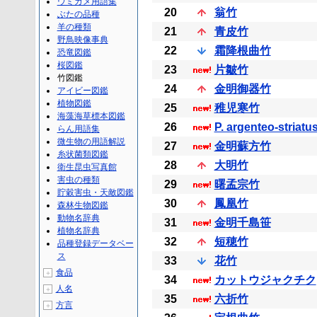
ウミガメ用語集
20
翁竹
ぶたの品種
羊の種類
21
青皮竹
野鳥映像事典
22
霜降根曲竹
恐竜図鑑
桜図鑑
23
片皺竹
竹図鑑
24
金明御器竹
アイビー図鑑
植物図鑑
25
稚児寒竹
海藻海草標本図鑑
26
P. argenteo-striatu
らん用語集
微生物の用語解説
27
金明蘇方竹
糸状菌類図鑑
28
大明竹
衛生昆虫写真館
害虫の種類
29
曙孟宗竹
貯穀害虫・天敵図鑑
30
鳳凰竹
森林生物図鑑
動物名辞典
31
金明千島笹
植物名辞典
32
短穂竹
品種登録データベー
ス
33
花竹
食品
＋
34
カットウジャクチク
人名
＋
35
六折竹
方言
＋