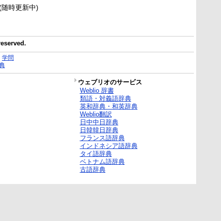
新(随時更新中)
reserved.
｜
学問
典
ウェブリオのサービス
Weblio 辞書
類語・対義語辞典
英和辞典・和英辞典
Weblio翻訳
日中中日辞典
日韓韓日辞典
フランス語辞典
インドネシア語辞典
タイ語辞典
ベトナム語辞典
古語辞典