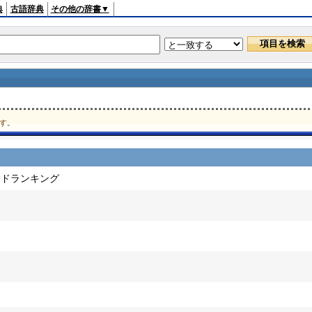
典
古語辞典
その他の辞書▼
す。
ードランキング