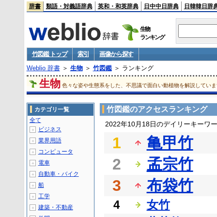
辞書
類語・対義語辞典
英和・和英辞典
日中中日辞典
日韓韓日辞
生物
ランキング
竹図鑑 トップ
索引
画像から探す
Weblio 辞書
＞
生物
＞
竹図鑑
＞ ランキング
生物
色々な姿や生態系をした、不思議で面白い動植物を解説していま
竹図鑑のアクセスランキング
カテゴリ一覧
全て
2022年10月18日のデイリーキーワ
ビジネス
＋
1
亀甲竹
業界用語
＋
コンピュータ
＋
2
孟宗竹
電車
＋
自動車・バイク
＋
3
布袋竹
船
＋
工学
＋
4
女竹
建築・不動産
＋