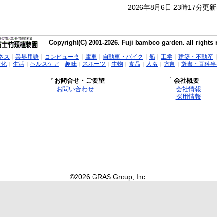
2026年8月6日 23時17分更
Copyright(C) 2001-2026. Fuji bamboo garden. all rights 
ネス
｜
業界用語
｜
コンピュータ
｜
電車
｜
自動車・バイク
｜
船
｜
工学
｜
建築・不動産
文化
｜
生活
｜
ヘルスケア
｜
趣味
｜
スポーツ
｜
生物
｜
食品
｜
人名
｜
方言
｜
辞書・百科事
お問合せ・ご要望
会社概要
お問い合わせ
会社情報
採用情報
©2026 GRAS Group, Inc.