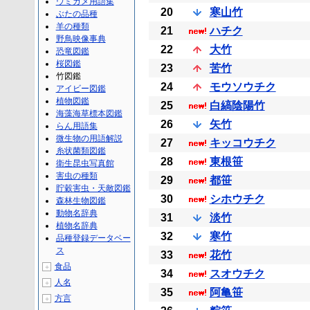
ウミガメ用語集
20
寒山竹
ぶたの品種
羊の種類
21
ハチク
野鳥映像事典
22
大竹
恐竜図鑑
桜図鑑
23
苦竹
竹図鑑
24
モウソウチク
アイビー図鑑
植物図鑑
25
白縞陰陽竹
海藻海草標本図鑑
26
矢竹
らん用語集
微生物の用語解説
27
キッコウチク
糸状菌類図鑑
28
東根笹
衛生昆虫写真館
害虫の種類
29
都笹
貯穀害虫・天敵図鑑
30
シホウチク
森林生物図鑑
動物名辞典
31
淡竹
植物名辞典
32
寒竹
品種登録データベー
ス
33
花竹
食品
＋
34
スオウチク
人名
＋
35
阿亀笹
方言
＋