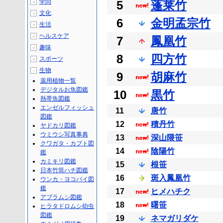
学問
5
蓬莱竹
＋
文化
＋
6
金明孟宗竹
生活
＋
ヘルスケア
＋
7
鳳凰竹
趣味
＋
8
四方竹
スポーツ
＋
生物
－
9
胡麻竹
薬用植物一覧
デジタルお魚図鑑
10
黒竹
熱帯魚図鑑
エンゼルフィッシュ
11
唐竹
図鑑
12
積丹竹
ヤドカリ図鑑
ウミウシ写真事典
13
深山隈笹
クワガタ・カブト図
14
陰陽竹
鑑
カミキリ図鑑
15
根笹
日本竹筒ハチ図鑑
16
斑入鳳凰竹
ウンカ・ヨコバイ図
鑑
17
ヒメハチク
アブラムシ図鑑
18
曙笹
ヒラタドロムシ幼虫
図鑑
19
ネマガリダケ