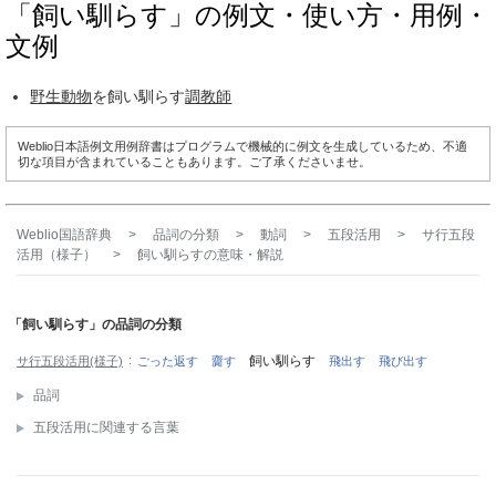
「飼い馴らす」の例文・使い方・用例・
文例
野生動物
を飼い馴らす
調教師
Weblio日本語例文用例辞書はプログラムで機械的に例文を生成しているため、不適
切な項目が含まれていることもあります。ご了承くださいませ。
Weblio国語辞典
>
品詞の分類
>
動詞
>
五段活用
>
サ行五段
活用（様子）
>
飼い馴らす
の意味・解説
「飼い馴らす」の品詞の分類
飼い馴らす
サ行五段活用(様子)
ごった返す
齎す
飛出す
飛び出す
品詞
五段活用に関連する言葉