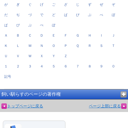
が
ぎ
ぐ
げ
ご
ざ
じ
ず
ぜ
ぞ
だ
ぢ
づ
で
ど
ば
び
ぶ
べ
ぼ
ぱ
ぴ
ぷ
ぺ
ぽ
Ａ
Ｂ
Ｃ
Ｄ
Ｅ
Ｆ
Ｇ
Ｈ
Ｉ
Ｊ
Ｋ
Ｌ
Ｍ
Ｎ
Ｏ
Ｐ
Ｑ
Ｒ
Ｓ
Ｔ
Ｕ
Ｖ
Ｗ
Ｘ
Ｙ
Ｚ
１
２
３
４
５
６
７
８
９
０
記号
飼い馴らすのページの著作権
トップページに戻る
ページ上部に戻る