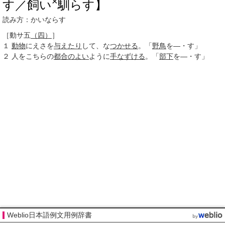
×
す／飼い
馴らす】
読み方：かいならす
［動サ五
（四）
］
１
動物
にえさを
与えたり
して、な
つかせる
。「
野鳥
を―・す」
２
人をこちらの
都合のよい
ように
手なずける
。「
部下
を―・す」
Weblio日本語例文用例辞書