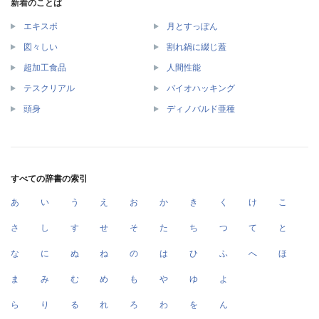
新着のことば
エキスポ
月とすっぽん
図々しい
割れ鍋に綴じ蓋
超加工食品
人間性能
テスクリアル
バイオハッキング
頭身
ディノバルド亜種
すべての辞書の索引
あ
い
う
え
お
か
き
く
け
こ
さ
し
す
せ
そ
た
ち
つ
て
と
な
に
ぬ
ね
の
は
ひ
ふ
へ
ほ
ま
み
む
め
も
や
ゆ
よ
ら
り
る
れ
ろ
わ
を
ん