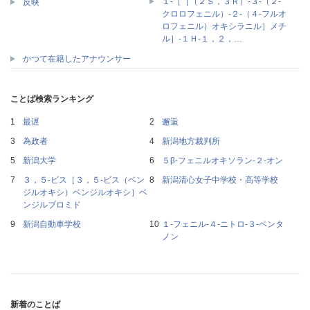
１‐［［（２Ｓ，３Ｒ）‐３‐（２‐
反映
クロロフェニル）‐２‐（４‐フルオ
ロフェニル）オキシラニル］メチ
ル］‐１Ｈ‐１，２，…
かつて在籍したアナウンサー
ことば検索ランキング
最遅
邂逅
為政者
新潟地方裁判所
新潟大学
５β‐フェニルオキソラン‐２‐オン
３，５‐ビス［３，５‐ビス（ベン
新潟清心女子中学校・高等学校
ジルオキシ）ベンジルオキシ］ベ
ンジルブロミド
新潟自動車学校
１‐フェニル‐４‐ニトロ‐３‐ペンタ
ノン
新着のことば