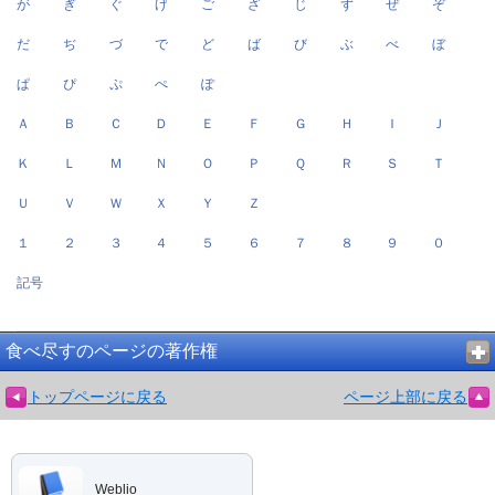
が
ぎ
ぐ
げ
ご
ざ
じ
ず
ぜ
ぞ
だ
ぢ
づ
で
ど
ば
び
ぶ
べ
ぼ
ぱ
ぴ
ぷ
ぺ
ぽ
Ａ
Ｂ
Ｃ
Ｄ
Ｅ
Ｆ
Ｇ
Ｈ
Ｉ
Ｊ
Ｋ
Ｌ
Ｍ
Ｎ
Ｏ
Ｐ
Ｑ
Ｒ
Ｓ
Ｔ
Ｕ
Ｖ
Ｗ
Ｘ
Ｙ
Ｚ
１
２
３
４
５
６
７
８
９
０
記号
食べ尽すのページの著作権
トップページに戻る
ページ上部に戻る
Weblio