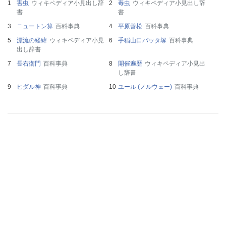
害虫
ウィキペディア小見出し辞
毒虫
ウィキペディア小見出し辞
書
書
ニュートン算
百科事典
平原善松
百科事典
漂流の経緯
ウィキペディア小見
手稲山口バッタ塚
百科事典
出し辞書
長右衛門
百科事典
開催遍歴
ウィキペディア小見出
し辞書
ヒダル神
百科事典
ユール (ノルウェー)
百科事典