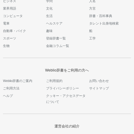
ビジネス
学問
人名
業界用語
文化
方言
コンピュータ
生活
辞書・百科事典
電車
ヘルスケア
タレント出身地検索
自動車・バイク
趣味
船
スポーツ
登録辞書一覧
工学
生物
金融コラム一覧
Weblio辞書をご利用の方へ
Weblio辞書のご案内
ご利用規約
お問い合わせ
ご利用方法
プライバシーポリシー
サイトマップ
ヘルプ
クッキー・アクセスデータ
について
運営会社の紹介