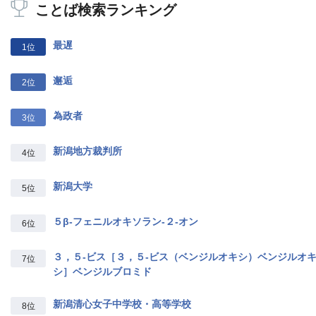
ことば検索ランキング
最遅
1位
邂逅
2位
為政者
3位
新潟地方裁判所
4位
新潟大学
5位
５β‐フェニルオキソラン‐２‐オン
6位
３，５‐ビス［３，５‐ビス（ベンジルオキシ）ベンジルオ
7位
シ］ベンジルブロミド
新潟清心女子中学校・高等学校
8位