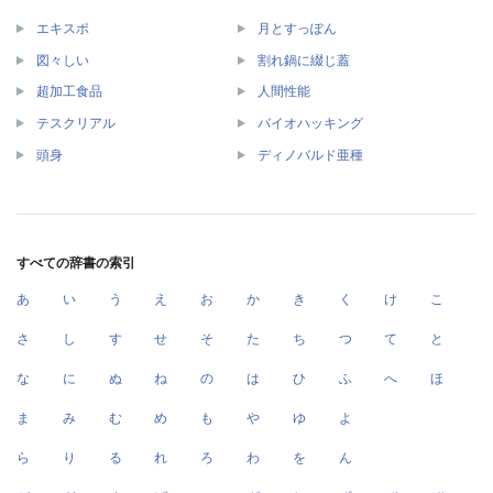
エキスポ
月とすっぽん
図々しい
割れ鍋に綴じ蓋
超加工食品
人間性能
テスクリアル
バイオハッキング
頭身
ディノバルド亜種
すべての辞書の索引
あ
い
う
え
お
か
き
く
け
こ
さ
し
す
せ
そ
た
ち
つ
て
と
な
に
ぬ
ね
の
は
ひ
ふ
へ
ほ
ま
み
む
め
も
や
ゆ
よ
ら
り
る
れ
ろ
わ
を
ん