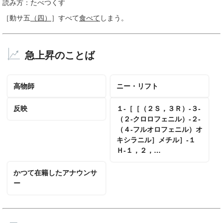
読み方：たべつくす
［動サ五
（四）
］
すべて
食べて
しまう。
急上昇のことば
高物師
ニー・リフト
反映
１‐［［（２Ｓ，３Ｒ）‐３‐
（２‐クロロフェニル）‐２‐
（４‐フルオロフェニル）オ
キシラニル］メチル］‐１
Ｈ‐１，２，…
かつて在籍したアナウンサ
ー