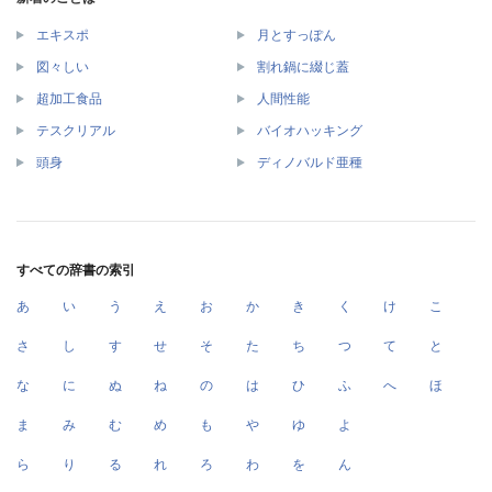
エキスポ
月とすっぽん
図々しい
割れ鍋に綴じ蓋
超加工食品
人間性能
テスクリアル
バイオハッキング
頭身
ディノバルド亜種
すべての辞書の索引
あ
い
う
え
お
か
き
く
け
こ
さ
し
す
せ
そ
た
ち
つ
て
と
な
に
ぬ
ね
の
は
ひ
ふ
へ
ほ
ま
み
む
め
も
や
ゆ
よ
ら
り
る
れ
ろ
わ
を
ん