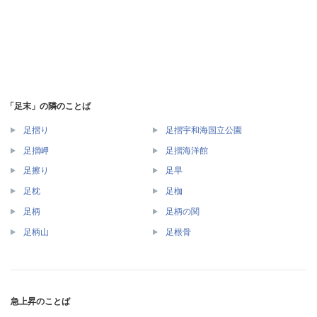
「足末」の隣のことば
足摺り
足摺宇和海国立公園
足摺岬
足摺海洋館
足擦り
足早
足枕
足枷
足柄
足柄の関
足柄山
足根骨
急上昇のことば