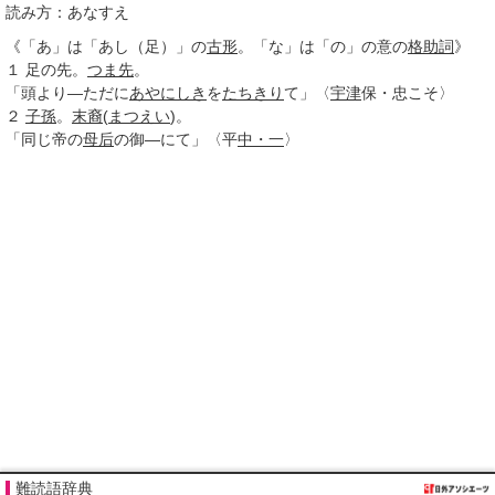
読み方：あなすえ
《「あ」は「あし（足）」の
古形
。「な」は「の」の意の
格助詞
》
１
足の先。
つま先
。
「頭より―ただに
あやにしき
を
たちきり
て」〈
宇津
保・忠こそ〉
２
子孫
。
末裔
(
まつえい
)。
「同じ帝の
母后
の御―にて」〈平
中・一
〉
難読語辞典