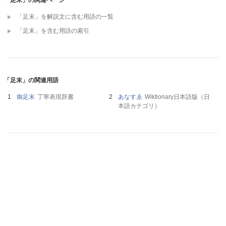
「足末」の関連ページ
「足末」を解説文に含む用語の一覧
「足末」を含む用語の索引
「足末」の関連用語
御足末
丁寧表現辞書
あなすゑ
Wiktionary日本語版（日
本語カテゴリ）