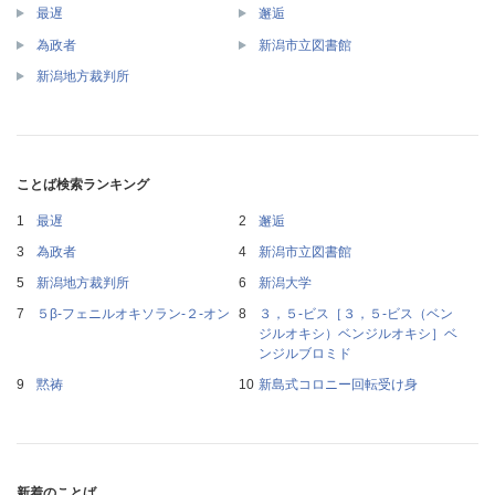
最遅
邂逅
為政者
新潟市立図書館
新潟地方裁判所
ことば検索ランキング
最遅
邂逅
為政者
新潟市立図書館
新潟地方裁判所
新潟大学
５β‐フェニルオキソラン‐２‐オン
３，５‐ビス［３，５‐ビス（ベン
ジルオキシ）ベンジルオキシ］ベ
ンジルブロミド
黙祷
新島式コロニー回転受け身
新着のことば