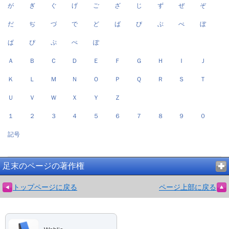
が
ぎ
ぐ
げ
ご
ざ
じ
ず
ぜ
ぞ
だ
ぢ
づ
で
ど
ば
び
ぶ
べ
ぼ
ぱ
ぴ
ぷ
ぺ
ぽ
Ａ
Ｂ
Ｃ
Ｄ
Ｅ
Ｆ
Ｇ
Ｈ
Ｉ
Ｊ
Ｋ
Ｌ
Ｍ
Ｎ
Ｏ
Ｐ
Ｑ
Ｒ
Ｓ
Ｔ
Ｕ
Ｖ
Ｗ
Ｘ
Ｙ
Ｚ
１
２
３
４
５
６
７
８
９
０
記号
足末のページの著作権
トップページに戻る
ページ上部に戻る