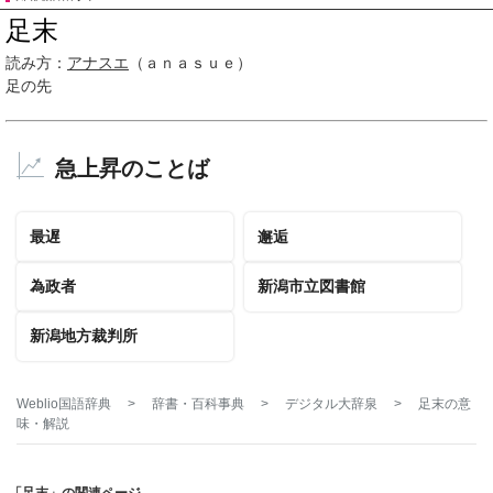
足末
読み方：
アナスエ
（ａｎａｓｕｅ）
足の先
急上昇のことば
最遅
邂逅
為政者
新潟市立図書館
新潟地方裁判所
Weblio国語辞典
>
辞書・百科事典
>
デジタル大辞泉
>
足末
の意
味・解説