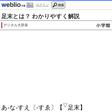
国語
ログイン
検索
足末とは？ わかりやすく解説
デジタル大辞泉
▽
あ‐な‐すえ〔‐すゑ〕【
足末】