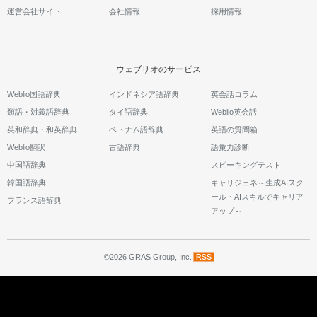
運営会社サイト
会社情報
採用情報
ウェブリオのサービス
Weblio国語辞典
インドネシア語辞典
英会話コラム
類語・対義語辞典
タイ語辞典
Weblio英会話
英和辞典・和英辞典
ベトナム語辞典
英語の質問箱
Weblio翻訳
古語辞典
語彙力診断
中国語辞典
スピーキングテスト
韓国語辞典
キャリジェネ～生成AIスク
ール・AIスキルでキャリア
フランス語辞典
アップ～
©2026 GRAS Group, Inc.