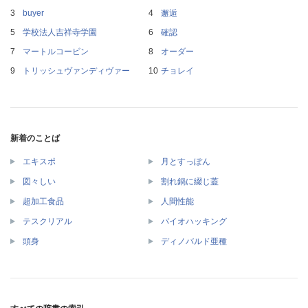
buyer
邂逅
学校法人吉祥寺学園
確認
マートルコービン
オーダー
トリッシュヴァンディヴァー
チョレイ
新着のことば
エキスポ
月とすっぽん
図々しい
割れ鍋に綴じ蓋
超加工食品
人間性能
テスクリアル
バイオハッキング
頭身
ディノバルド亜種