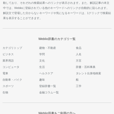
動しており、それぞれの検索結果へのリンクが表示されます。また、解説記事の本文
中では、Weblioに登録されている他のキーワードへのリンクが自動的に貼られます。
解説文で登場した分からないキーワードや気になるキーワードは、1クリックで検索結
果を表示することができます。
Weblio辞書のカテゴリ一覧
カテゴリトップ
建物・不動産
食品
ビジネス
学問
人名
業界用語
文化
方言
コンピュータ
生活
辞書・百科事典
電車
ヘルスケア
タレント出身地検索
自動車・バイク
趣味
船
スポーツ
登録辞書一覧
工学
生物
金融コラム一覧
Weblio辞書をご利用の方へ