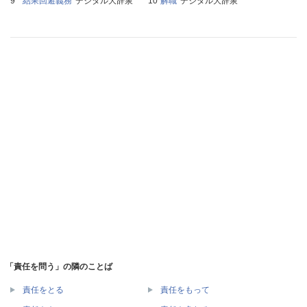
結果回避義務
デジタル大辞泉
解職
デジタル大辞泉
「責任を問う」の隣のことば
責任をとる
責任をもって