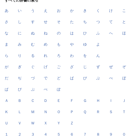
すべての辞書の索引
あ
い
う
え
お
か
き
く
け
こ
さ
し
す
せ
そ
た
ち
つ
て
と
な
に
ぬ
ね
の
は
ひ
ふ
へ
ほ
ま
み
む
め
も
や
ゆ
よ
ら
り
る
れ
ろ
わ
を
ん
が
ぎ
ぐ
げ
ご
ざ
じ
ず
ぜ
ぞ
だ
ぢ
づ
で
ど
ば
び
ぶ
べ
ぼ
ぱ
ぴ
ぷ
ぺ
ぽ
Ａ
Ｂ
Ｃ
Ｄ
Ｅ
Ｆ
Ｇ
Ｈ
Ｉ
Ｊ
Ｋ
Ｌ
Ｍ
Ｎ
Ｏ
Ｐ
Ｑ
Ｒ
Ｓ
Ｔ
Ｕ
Ｖ
Ｗ
Ｘ
Ｙ
Ｚ
１
２
３
４
５
６
７
８
９
０