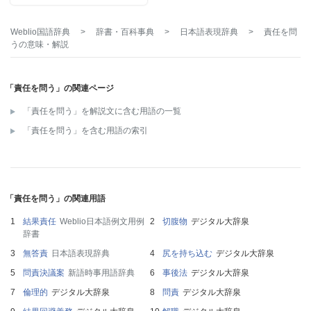
Weblio国語辞典
>
辞書・百科事典
>
日本語表現辞典
>
責任を問
う
の意味・解説
「責任を問う」の関連ページ
「責任を問う」を解説文に含む用語の一覧
「責任を問う」を含む用語の索引
「責任を問う」の関連用語
結果責任
Weblio日本語例文用例
切腹物
デジタル大辞泉
辞書
無答責
日本語表現辞典
尻を持ち込む
デジタル大辞泉
問責決議案
新語時事用語辞典
事後法
デジタル大辞泉
倫理的
デジタル大辞泉
問責
デジタル大辞泉