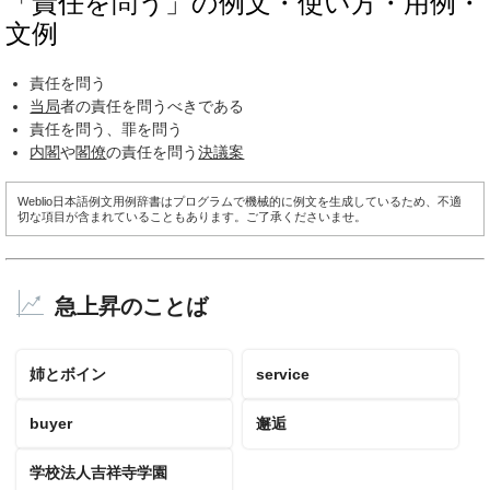
「責任を問う」の例文・使い方・用例・
文例
責任を問う
当局
者の責任を問うべきである
責任を問う、罪を問う
内閣
や
閣僚
の責任を問う
決議案
Weblio日本語例文用例辞書はプログラムで機械的に例文を生成しているため、不適
切な項目が含まれていることもあります。ご了承くださいませ。
急上昇のことば
姉とボイン
service
buyer
邂逅
学校法人吉祥寺学園