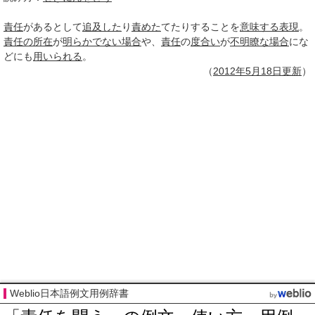
責任
があるとして
追及した
り
責めた
てたりすることを
意味する
表現
。
責任の所在
が
明らかでない
場合
や、
責任
の
度合い
が
不明瞭な
場合
にな
どにも
用いられる
。
（
2012年5月
18日
更新
）
Weblio日本語例文用例辞書