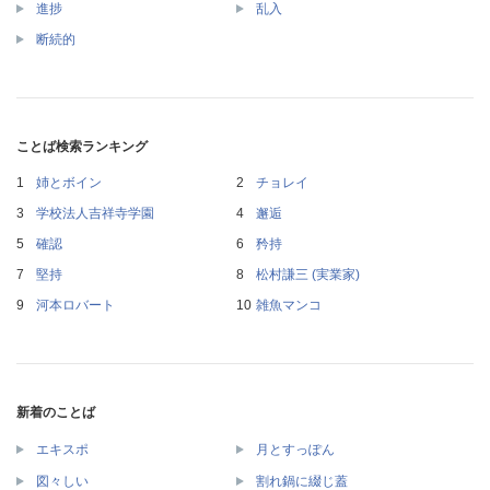
進捗
乱入
断続的
ことば検索ランキング
姉とボイン
チョレイ
学校法人吉祥寺学園
邂逅
確認
矜持
堅持
松村謙三 (実業家)
河本ロバート
雑魚マンコ
新着のことば
エキスポ
月とすっぽん
図々しい
割れ鍋に綴じ蓋