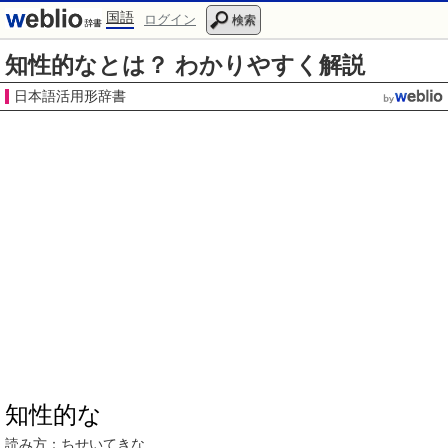
国語
ログイン
検索
知性的なとは？ わかりやすく解説
日本語活用形辞書
知性的な
読み方：
ちせいてき
な