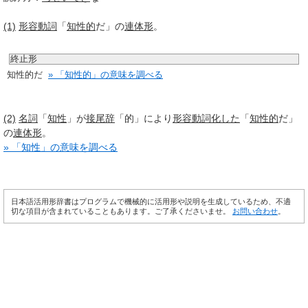
(1)
形容動詞
「
知性的
だ」の
連体形
。
終止形
知性的だ
» 「知性的」の意味を調べる
(2)
名詞
「
知性
」が
接尾辞
「的」により
形容動詞
化した
「
知性的
だ」
の
連体形
。
» 「知性」の意味を調べる
日本語活用形辞書はプログラムで機械的に活用形や説明を生成しているため、不適
切な項目が含まれていることもあります。ご了承くださいませ。
お問い合わせ
。