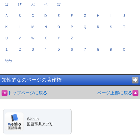
ぱ
ぴ
ぷ
ぺ
ぽ
Ａ
Ｂ
Ｃ
Ｄ
Ｅ
Ｆ
Ｇ
Ｈ
Ｉ
Ｊ
Ｋ
Ｌ
Ｍ
Ｎ
Ｏ
Ｐ
Ｑ
Ｒ
Ｓ
Ｔ
Ｕ
Ｖ
Ｗ
Ｘ
Ｙ
Ｚ
１
２
３
４
５
６
７
８
９
０
記号
知性的なのページの著作権
トップページに戻る
ページ上部に戻る
Weblio
国語辞典アプリ