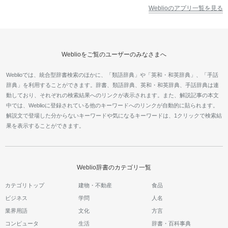
Weblioのアプリ一覧を見る
Weblioをご覧のユーザーのみなさまへ
Weblioでは、統合型辞書検索のほかに、「類語辞典」や「英和・和英辞典」、「手話
辞典」を利用することができます。辞書、類語辞典、英和・和英辞典、手話辞典は連
動しており、それぞれの検索結果へのリンクが表示されます。また、解説記事の本文
中では、Weblioに登録されている他のキーワードへのリンクが自動的に貼られます。
解説文で登場した分からないキーワードや気になるキーワードは、1クリックで検索結
果を表示することができます。
Weblio辞書のカテゴリ一覧
カテゴリトップ
建物・不動産
食品
ビジネス
学問
人名
業界用語
文化
方言
コンピュータ
生活
辞書・百科事典