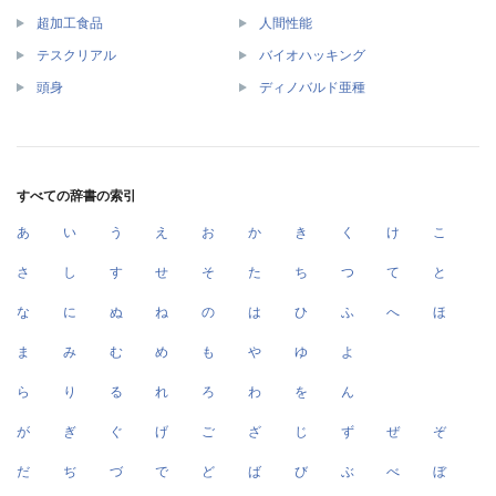
超加工食品
人間性能
テスクリアル
バイオハッキング
頭身
ディノバルド亜種
すべての辞書の索引
あ
い
う
え
お
か
き
く
け
こ
さ
し
す
せ
そ
た
ち
つ
て
と
な
に
ぬ
ね
の
は
ひ
ふ
へ
ほ
ま
み
む
め
も
や
ゆ
よ
ら
り
る
れ
ろ
わ
を
ん
が
ぎ
ぐ
げ
ご
ざ
じ
ず
ぜ
ぞ
だ
ぢ
づ
で
ど
ば
び
ぶ
べ
ぼ