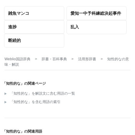
雑魚マンコ
愛知一中予科練総決起事件
進捗
乱入
断続的
Weblio国語辞典
>
辞書・百科事典
>
活用形辞書
>
知性的な
の意
味・解説
「知性的な」の関連ページ
「知性的な」を解説文に含む用語の一覧
「知性的な」を含む用語の索引
「知性的な」の関連用語