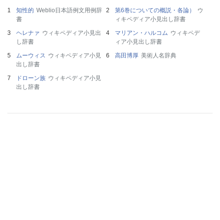
知性的
Weblio日本語例文用例辞
第6巻についての概説・各論）
ウ
書
ィキペディア小見出し辞書
ヘレナァ
ウィキペディア小見出
マリアン・ハルコム
ウィキペデ
し辞書
ィア小見出し辞書
ムーウィス
ウィキペディア小見
高田博厚
美術人名辞典
出し辞書
ドローン族
ウィキペディア小見
出し辞書