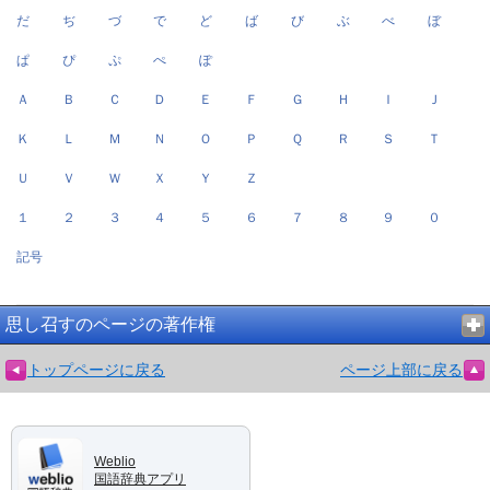
だ
ぢ
づ
で
ど
ば
び
ぶ
べ
ぼ
ぱ
ぴ
ぷ
ぺ
ぽ
Ａ
Ｂ
Ｃ
Ｄ
Ｅ
Ｆ
Ｇ
Ｈ
Ｉ
Ｊ
Ｋ
Ｌ
Ｍ
Ｎ
Ｏ
Ｐ
Ｑ
Ｒ
Ｓ
Ｔ
Ｕ
Ｖ
Ｗ
Ｘ
Ｙ
Ｚ
１
２
３
４
５
６
７
８
９
０
記号
思し召すのページの著作権
トップページに戻る
ページ上部に戻る
Weblio
国語辞典アプリ