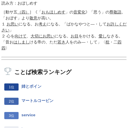
読み方：おぼしめす
［動サ五
（四）
］
《「
おもほしめす
」の
音変化
》「思う」の
尊敬語
。
「おぼす」より
敬意
が高い。
１
お思い
になる。お
考え
になる。「ばかなやつと―・して
お許しくだ
さい
」
２
心を
向けて
、
大切に
お思い
になる。
お目
をかける。
愛し
なさる。
「昔お
はしまし
ける帝の、ただ
若き
人をのみ―・して」〈
枕
・二
四
四
〉
ことば検索ランキング
姉とボイン
1位
マートルコービン
2位
service
3位