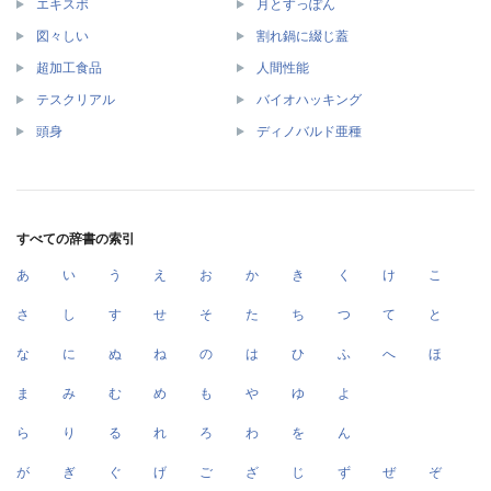
エキスポ
月とすっぽん
図々しい
割れ鍋に綴じ蓋
超加工食品
人間性能
テスクリアル
バイオハッキング
頭身
ディノバルド亜種
すべての辞書の索引
あ
い
う
え
お
か
き
く
け
こ
さ
し
す
せ
そ
た
ち
つ
て
と
な
に
ぬ
ね
の
は
ひ
ふ
へ
ほ
ま
み
む
め
も
や
ゆ
よ
ら
り
る
れ
ろ
わ
を
ん
が
ぎ
ぐ
げ
ご
ざ
じ
ず
ぜ
ぞ