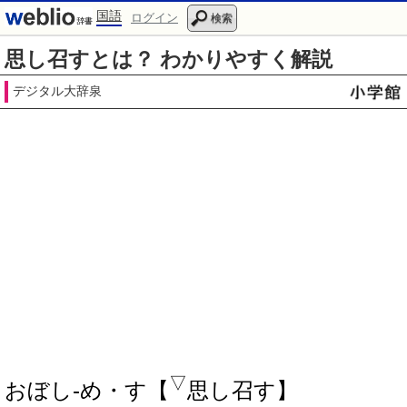
国語
ログイン
検索
思し召すとは？ わかりやすく解説
デジタル大辞泉
▽
おぼし‐め・す【
思し召す】