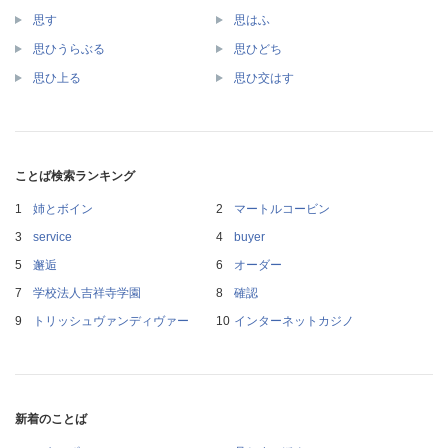
思す
思はふ
思ひうらぶる
思ひどち
思ひ上る
思ひ交はす
ことば検索ランキング
姉とボイン
マートルコービン
service
buyer
邂逅
オーダー
学校法人吉祥寺学園
確認
トリッシュヴァンディヴァー
インターネットカジノ
新着のことば