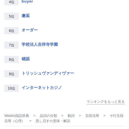
buyer
4位
邂逅
5位
オーダー
6位
学校法人吉祥寺学園
7位
確認
8位
トリッシュヴァンディヴァー
9位
インターネットカジノ
10位
ランキングをもっと見る
Weblio国語辞典
>
品詞の分類
>
動詞
>
五段活用
>
サ行五段
活用（心理）
>
思し召す
の意味・解説