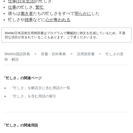
仕事
[
日常生活
]の忙しさ.
仕事
の忙しさ,
繁忙
.
彼らは
働き者
たちの忙しさをすべて
明らかに
した
忙しさや
雑事
などに
心が奪われる
Weblio日本語例文用例辞書はプログラムで機械的に例文を生成しているため、不適
切な項目が含まれていることもあります。ご了承くださいませ。
Weblio国語辞典
>
辞書・百科事典
>
活用形辞書
>
忙しさ
の意
味・解説
「忙しさ」の関連ページ
「忙しさ」を解説文に含む用語の一覧
「忙しさ」を含む用語の索引
「忙しさ」の関連用語