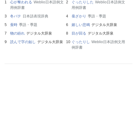
心が奪われる
Weblio日本語例文
ぐったりした
Weblio日本語例文
用例辞書
用例辞書
冬バテ
日本語表現辞典
蚕ざかり
季語・季題
蚕時
季語・季題
嬉しい悲鳴
デジタル大辞泉
物の紛れ
デジタル大辞泉
目が回る
デジタル大辞泉
読んで字の如し
デジタル大辞泉
ぐったりし
Weblio日本語例文用
例辞書