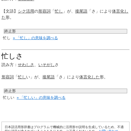
【文語】
シク活用
の
形容詞
「
忙し
」が、
接尾語
「さ」により
体言
化し
た
形。
終止形
忙し
» 「忙し」の意味を調べる
忙しさ
読み方：
せわしさ
、
いそがし
さ
形容詞
「
忙し
い」が、
接尾語
「さ」により
体言
化した
形。
終止形
忙しい
» 「忙しい」の意味を調べる
日本語活用形辞書はプログラムで機械的に活用形や説明を生成しているため、不適