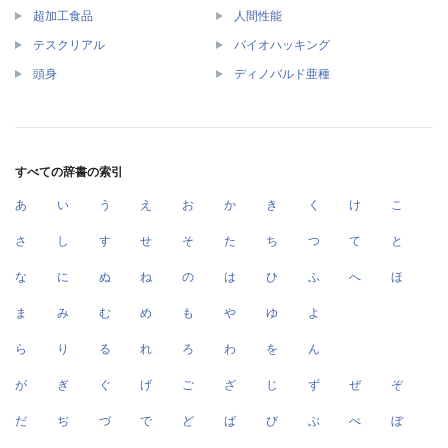
超加工食品
人間性能
テスクリアル
バイオハッキング
頭身
ディノバルド亜種
すべての辞書の索引
あ
い
う
え
お
か
き
く
け
こ
さ
し
す
せ
そ
た
ち
つ
て
と
な
に
ぬ
ね
の
は
ひ
ふ
へ
ほ
ま
み
む
め
も
や
ゆ
よ
ら
り
る
れ
ろ
わ
を
ん
が
ぎ
ぐ
げ
ご
ざ
じ
ず
ぜ
ぞ
だ
ぢ
づ
で
ど
ば
び
ぶ
べ
ぼ