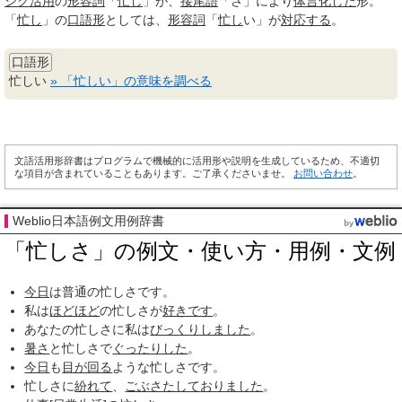
シク活用
の
形容詞
「
忙し
」が、
接尾語
「さ」により
体言
化した
形。
「
忙し
」の
口語形
としては、
形容詞
「
忙し
い」が
対応する
。
口語形
忙しい
» 「忙しい」の意味を調べる
文語活用形辞書はプログラムで機械的に活用形や説明を生成しているため、不適切
な項目が含まれていることもあります。ご了承くださいませ。
お問い合わせ
。
Weblio日本語例文用例辞書
「忙しさ」の例文・使い方・用例・文例
今日
は普通の忙しさです。
私は
ほどほど
の忙しさが
好きです
。
あなたの忙しさに私は
びっくりしました
。
暑さ
と忙しさで
ぐったりした
。
今日
も
目が回る
ような忙しさです。
忙しさに
紛れて
、
ごぶさたして
おりました
。