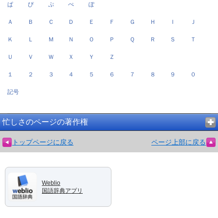
ぱ
ぴ
ぷ
ぺ
ぽ
Ａ
Ｂ
Ｃ
Ｄ
Ｅ
Ｆ
Ｇ
Ｈ
Ｉ
Ｊ
Ｋ
Ｌ
Ｍ
Ｎ
Ｏ
Ｐ
Ｑ
Ｒ
Ｓ
Ｔ
Ｕ
Ｖ
Ｗ
Ｘ
Ｙ
Ｚ
１
２
３
４
５
６
７
８
９
０
記号
忙しさのページの著作権
トップページに戻る
ページ上部に戻る
Weblio
国語辞典アプリ