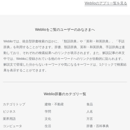
Weblioのアプリ一覧を見る
Weblioをご覧のユーザーのみなさまへ
Weblioでは、統合型辞書検索のほかに、「類語辞典」や「英和・和英辞典」、「手話
辞典」を利用することができます。辞書、類語辞典、英和・和英辞典、手話辞典は連
動しており、それぞれの検索結果へのリンクが表示されます。また、解説記事の本文
中では、Weblioに登録されている他のキーワードへのリンクが自動的に貼られます。
解説文で登場した分からないキーワードや気になるキーワードは、1クリックで検索結
果を表示することができます。
Weblio辞書のカテゴリ一覧
カテゴリトップ
建物・不動産
食品
ビジネス
学問
人名
業界用語
文化
方言
コンピュータ
生活
辞書・百科事典