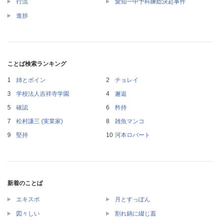
行流
愛知一中予科練総決起事件
進捗
ことば検索ランキング
姉とボイン
チョレイ
学校法人吉祥寺学園
邂逅
確認
矜持
松村謙三 (実業家)
雑魚マンコ
堅持
河本ロバート
新着のことば
エキスポ
月とすっぽん
図々しい
割れ鍋に綴じ蓋