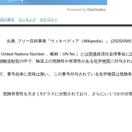
Powered by 
GliaStudios
用語の索引
ランキング
カテゴリー
M
u
出典: フリー百科事典『ウィキペディア（Wikipedia）』 (2025/09/01 0
t
e
:
United Nations Number
、略称：UN No.）とは
国連
経済社会理事会に
物輸送勧告
の中で、輸送上の危険性や有害性がある
化学物質
に付与され
で、番号自体に意味は無い。 この番号付与されている化学物質は危険
、危険有害性を大きく9クラスに分類されており、さらにいくつかの分