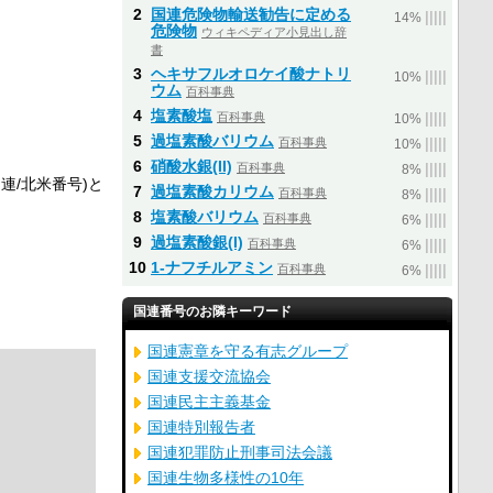
2
国連危険物輸送勧告に定める
|
|
|
|
|
14%
危険物
ウィキペディア小見出し辞
書
3
ヘキサフルオロケイ酸ナトリ
|
|
|
|
|
10%
ウム
百科事典
4
塩素酸塩
百科事典
|
|
|
|
|
10%
5
過塩素酸バリウム
百科事典
|
|
|
|
|
10%
6
硝酸水銀(II)
百科事典
|
|
|
|
|
8%
国連/北米番号)と
7
過塩素酸カリウム
百科事典
|
|
|
|
|
8%
8
塩素酸バリウム
百科事典
|
|
|
|
|
6%
9
過塩素酸銀(I)
百科事典
|
|
|
|
|
6%
10
1-ナフチルアミン
百科事典
|
|
|
|
|
6%
国連番号のお隣キーワード
国連憲章を守る有志グループ
国連支援交流協会
国連民主主義基金
国連特別報告者
国連犯罪防止刑事司法会議
国連生物多様性の10年