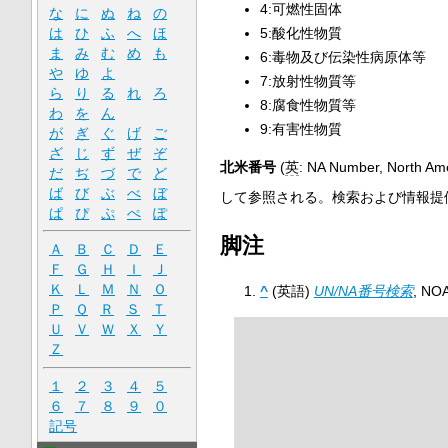
4:可燃性固体
な
に
ぬ
ね
の
5:酸化性物質
は
ひ
ふ
へ
ほ
ま
み
む
め
も
6:毒物及び伝染性病原体等
や
ゆ
よ
7:放射性物質等
ら
り
る
れ
ろ
8:腐食性物質等
わ
を
ん
9:有害性物質
が
ぎ
ぐ
げ
ご
ざ
じ
ず
ぜ
ぞ
北米番号
(
英
:
NA Number, North Am
だ
ぢ
づ
で
ど
ば
び
ぶ
べ
ぼ
して参照される。検索および情報提
ぱ
ぴ
ぷ
ぺ
ぽ
脚注
Ａ
Ｂ
Ｃ
Ｄ
Ｅ
Ｆ
Ｇ
Ｈ
Ｉ
Ｊ
Ｋ
Ｌ
Ｍ
Ｎ
Ｏ
^
(英語)
UN/NA番号検索
, NO
Ｐ
Ｑ
Ｒ
Ｓ
Ｔ
Ｕ
Ｖ
Ｗ
Ｘ
Ｙ
Ｚ
１
２
３
４
５
６
７
８
９
０
記号