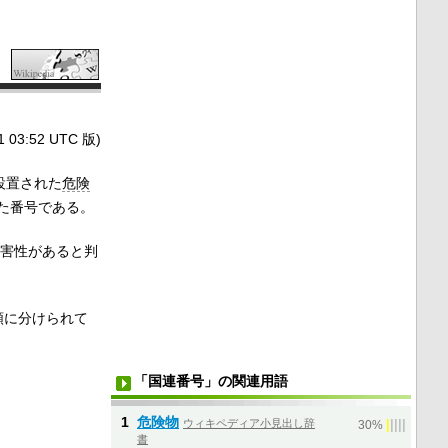
3:52 UTC 版)
設置された
危険
た番号である。
有害性があると判
類に分けられて
「国連番号」の関連用語
1
危険物
ウィキペディア小見出し辞
|
|
|
|
|
30%
書