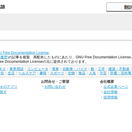
英語
 Free Documentation License
.
訂履歴)
の記事を複製、再配布したものにあたり、GNU Free Documentation L
Documentation Licenseの元に提供されております。
ネス
｜
業界用語
｜
コンピュータ
｜
電車
｜
自動車・バイク
｜
船
｜
工学
｜
建築・不動産
文化
｜
生活
｜
ヘルスケア
｜
趣味
｜
スポーツ
｜
生物
｜
食品
｜
人名
｜
方言
｜
辞書・百科事
お問合せ・ご要望
会社概要
オのアプリ
・
お問い合わせ
・
公式企業ページ
探す
・
会社情報
・
採用情報