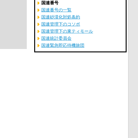
国連番号
国連番号の一覧
国連砂漠化対処条約
国連管理下のコソボ
国連管理下の東ティモール
国連統計委員会
国連緊急即応待機旅団