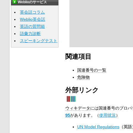
Weblioのサービス
英会話コラム
Weblio英会話
英語の質問箱
語彙力診断
スピーキングテスト
関連項目
国連番号の一覧
危険物
外部リンク
ウィキデータ
には国連番号のプロパ
95
があります。（
使用状況
）
UN Model Regulations
（英語