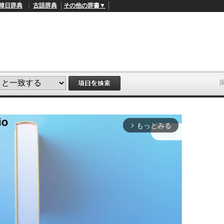
韓日辞典
古語辞典
その他の辞書▼
もっとみる
arrow_forward_ios