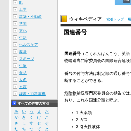
船
＋
工学
＋
建築・不動産
＋
ウィキペディア
索引トップ
学問
＋
文化
＋
国連番号
生活
＋
ヘルスケア
＋
趣味
＋
国連番号
（こくれんばんごう、
英語
スポーツ
＋
物
輸送専門家委員会の
国際連合危険
生物
＋
食品
＋
番号の付与方法は制定順の通し番号
人名
＋
断することができる。
方言
＋
危険物
輸送専門家委員会の勧告では
辞書・百科事典
＋
おり、これを国連分類と呼ぶ。
すべての辞書の索引
あ
い
う
え
お
1:火薬類
か
き
く
け
こ
2:ガス
さ
し
す
せ
そ
3:引火性液体
た
ち
つ
て
と