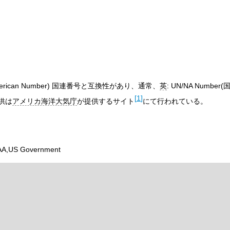
erican Number
) 国連番号と互換性があり、通常、
英
:
UN/NA Number
(
[
1
]
供は
アメリカ海洋大気庁
が提供するサイト
にて行われている。
AA,US Government