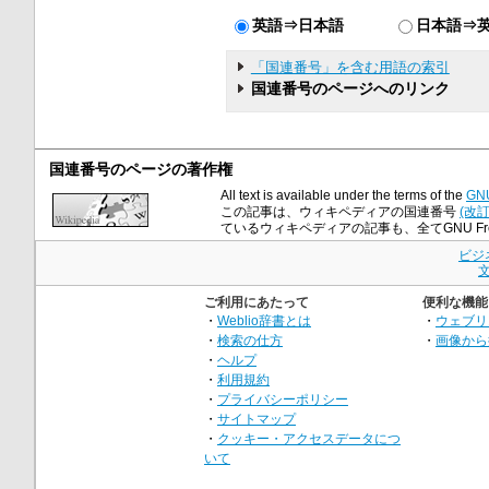
英語⇒日本語
日本語⇒
「国連番号」を含む用語の索引
国連番号のページへのリンク
国連番号のページの著作権
All text is available under the terms of the
GNU
この記事は、ウィキペディアの国連番号
(改
ているウィキペディアの記事も、全てGNU Free 
ビジ
ご利用にあたって
便利な機能
・
Weblio辞書とは
・
ウェブリ
・
検索の仕方
・
画像から
・
ヘルプ
・
利用規約
・
プライバシーポリシー
・
サイトマップ
・
クッキー・アクセスデータにつ
いて