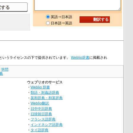
英語⇒日本語
日本語⇒英語
icenseというライセンスの下で提供されています。
Weblio辞書
に掲載され
｜
学問
典
ウェブリオのサービス
・
Weblio 辞書
・
類語・対義語辞典
・
英和辞典・和英辞典
・
Weblio翻訳
・
日中中日辞典
・
日韓韓日辞典
・
フランス語辞典
・
インドネシア語辞典
・
タイ語辞典