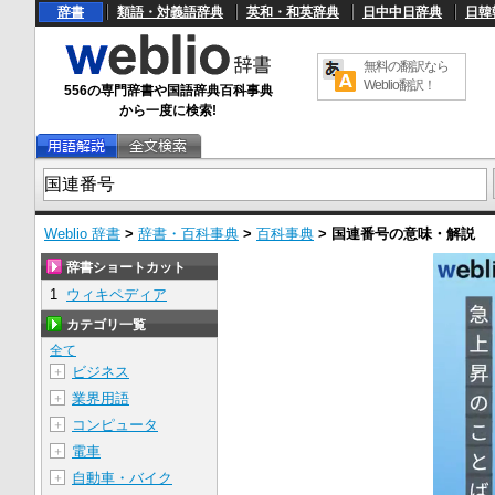
辞書
類語・対義語辞典
英和・和英辞典
日中中日辞典
日韓
無料の翻訳なら
Weblio翻訳！
556の専門辞書や国語辞典百科事典
から一度に検索!
Weblio 辞書
>
辞書・百科事典
>
百科事典
>
国連番号
の意味・解説
辞書ショートカット
1
ウィキペディア
カテゴリ一覧
全て
ビジネス
＋
業界用語
＋
コンピュータ
＋
電車
＋
自動車・バイク
＋