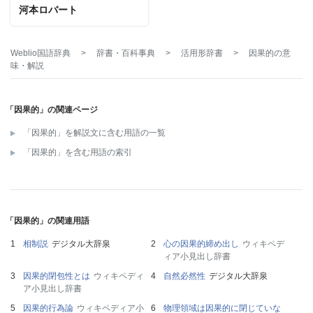
河本ロバート
Weblio国語辞典
>
辞書・百科事典
>
活用形辞書
>
因果的
の意
味・解説
「因果的」の関連ページ
「因果的」を解説文に含む用語の一覧
「因果的」を含む用語の索引
「因果的」の関連用語
相制説
デジタル大辞泉
心の因果的締め出し
ウィキペデ
ィア小見出し辞書
因果的閉包性とは
ウィキペディ
自然必然性
デジタル大辞泉
ア小見出し辞書
因果的行為論
ウィキペディア小
物理領域は因果的に閉じていな