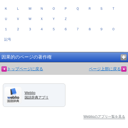
Ｋ
Ｌ
Ｍ
Ｎ
Ｏ
Ｐ
Ｑ
Ｒ
Ｓ
Ｔ
Ｕ
Ｖ
Ｗ
Ｘ
Ｙ
Ｚ
１
２
３
４
５
６
７
８
９
０
記号
因果的のページの著作権
トップページに戻る
ページ上部に戻る
Weblio
国語辞典アプリ
Weblioのアプリ一覧を見る