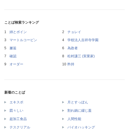
ことば検索ランキング
姉とボイン
チョレイ
マートルコービン
学校法人吉祥寺学園
邂逅
為政者
確認
松村謙三 (実業家)
オーダー
矜持
新着のことば
エキスポ
月とすっぽん
図々しい
割れ鍋に綴じ蓋
超加工食品
人間性能
テスクリアル
バイオハッキング