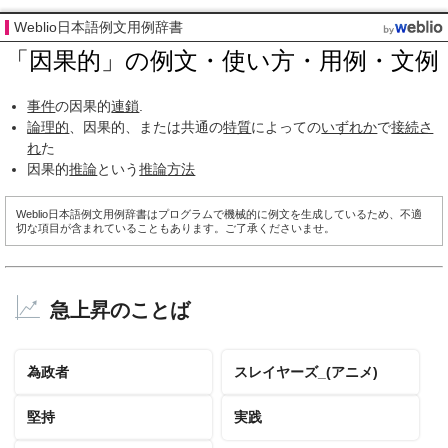
Weblio日本語例文用例辞書
「因果的」の例文・使い方・用例・文例
事件
の因果的
連鎖
.
論理的
、因果的、または共通の
特質
によっての
いずれか
で
接続さ
れ
た
因果的
推論
という
推論
方法
Weblio日本語例文用例辞書はプログラムで機械的に例文を生成しているため、不適
切な項目が含まれていることもあります。ご了承くださいませ。
急上昇のことば
為政者
スレイヤーズ_(アニメ)
堅持
実践