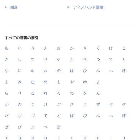
頭身
ディノバルド亜種
すべての辞書の索引
あ
い
う
え
お
か
き
く
け
こ
さ
し
す
せ
そ
た
ち
つ
て
と
な
に
ぬ
ね
の
は
ひ
ふ
へ
ほ
ま
み
む
め
も
や
ゆ
よ
ら
り
る
れ
ろ
わ
を
ん
が
ぎ
ぐ
げ
ご
ざ
じ
ず
ぜ
ぞ
だ
ぢ
づ
で
ど
ば
び
ぶ
べ
ぼ
ぱ
ぴ
ぷ
ぺ
ぽ
Ａ
Ｂ
Ｃ
Ｄ
Ｅ
Ｆ
Ｇ
Ｈ
Ｉ
Ｊ