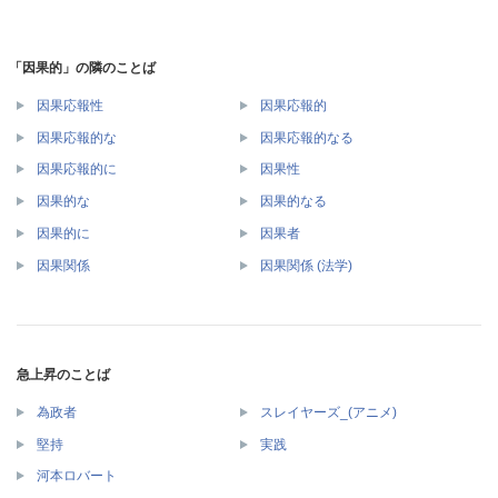
「因果的」の隣のことば
因果応報性
因果応報的
因果応報的な
因果応報的なる
因果応報的に
因果性
因果的な
因果的なる
因果的に
因果者
因果関係
因果関係 (法学)
急上昇のことば
為政者
スレイヤーズ_(アニメ)
堅持
実践
河本ロバート