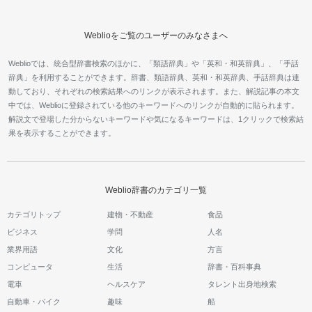
Weblioをご覧のユーザーのみなさまへ
Weblioでは、統合型辞書検索のほかに、「類語辞典」や「英和・和英辞典」、「手話
辞典」を利用することができます。辞書、類語辞典、英和・和英辞典、手話辞典は連
動しており、それぞれの検索結果へのリンクが表示されます。また、解説記事の本文
中では、Weblioに登録されている他のキーワードへのリンクが自動的に貼られます。
解説文で登場した分からないキーワードや気になるキーワードは、1クリックで検索結
果を表示することができます。
Weblio辞書のカテゴリ一覧
カテゴリトップ
建物・不動産
食品
ビジネス
学問
人名
業界用語
文化
方言
コンピュータ
生活
辞書・百科事典
電車
ヘルスケア
タレント出身地検索
自動車・バイク
趣味
船