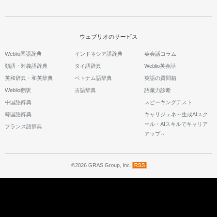
ウェブリオのサービス
Weblio国語辞典
インドネシア語辞典
英会話コラム
類語・対義語辞典
タイ語辞典
Weblio英会話
英和辞典・和英辞典
ベトナム語辞典
英語の質問箱
Weblio翻訳
古語辞典
語彙力診断
中国語辞典
スピーキングテスト
韓国語辞典
キャリジェネ～生成AIスク
ール・AIスキルでキャリア
フランス語辞典
アップ～
©2026 GRAS Group, Inc.