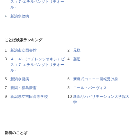
ス（７‐エチルベンゾトリチオー
ル）
新潟水俣病
ことば検索ランキング
新潟市立図書館
兄様
４，４′‐（エチレンジオキシ）ビ
邂逅
ス（７‐エチルベンゾトリチオー
ル）
新潟水俣病
新島式コロニー回転受け身
新潟・福島豪雨
ニール・パーヴィス
新潟県立吉田高等学校
新潟リハビリテーション大学院大
学
新着のことば