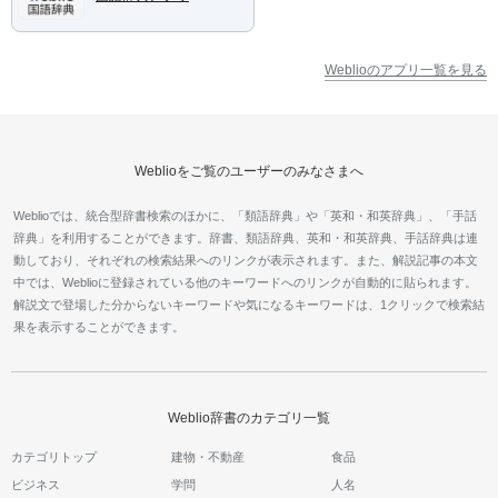
Weblioのアプリ一覧を見る
Weblioをご覧のユーザーのみなさまへ
Weblioでは、統合型辞書検索のほかに、「類語辞典」や「英和・和英辞典」、「手話
辞典」を利用することができます。辞書、類語辞典、英和・和英辞典、手話辞典は連
動しており、それぞれの検索結果へのリンクが表示されます。また、解説記事の本文
中では、Weblioに登録されている他のキーワードへのリンクが自動的に貼られます。
解説文で登場した分からないキーワードや気になるキーワードは、1クリックで検索結
果を表示することができます。
Weblio辞書のカテゴリ一覧
カテゴリトップ
建物・不動産
食品
ビジネス
学問
人名