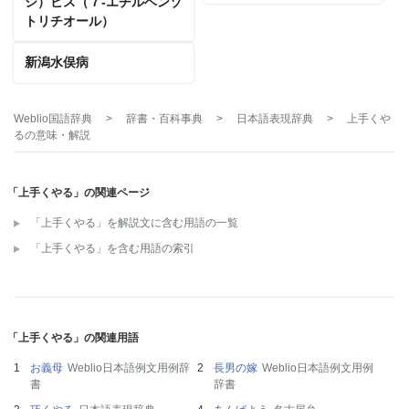
シ）ビス（７‐エチルベンゾ
トリチオール）
新潟水俣病
Weblio国語辞典
>
辞書・百科事典
>
日本語表現辞典
>
上手くや
る
の意味・解説
「上手くやる」の関連ページ
「上手くやる」を解説文に含む用語の一覧
「上手くやる」を含む用語の索引
「上手くやる」の関連用語
お義母
Weblio日本語例文用例辞
長男の嫁
Weblio日本語例文用例
書
辞書