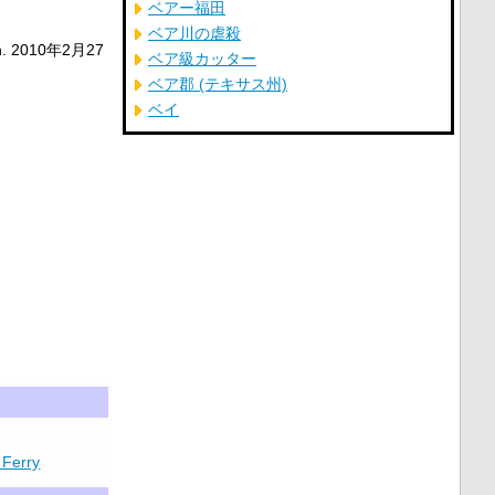
ベアー福田
ベア川の虐殺
n.
2010年2月27
ベア級カッター
ベア郡 (テキサス州)
ベイ
 Ferry