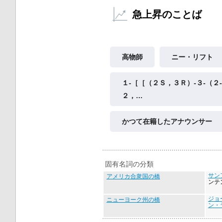
急上昇のことば
高物師
ニー・リフト
１‐［［（２Ｓ，３Ｒ）‐３‐（２
２，…
かつて在籍したアナウンサー
固有名詞の分類
サン
アメリカ合衆国の橋
ンテ
ジョ
ニューヨーク州の橋
ン・