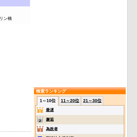
リン橋
検索ランキング
1～10位
11～20位
21～30位
最遅
邂逅
為政者