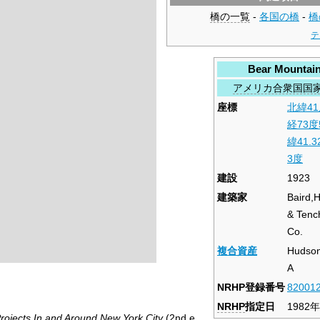
橋の一覧
-
各国の橋
-
橋
テ
Bear Mountain
アメリカ合衆国国
座標
北緯41
経73度
緯41.3
3度
建設
1923
建築家
Baird,H
& Tenc
Co.
複合資産
Hudson
A
NRHP登録番号
82001
NRHP
指定日
1982
Projects In and Around New York City
(2nd e