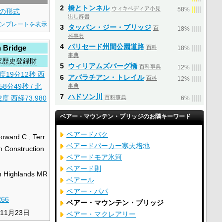
2
橋とトンネル
ウィキペディア小見
|
|
|
|
|
58%
の形式
出し辞書
ンプレートを表示
3
タッパン・ジー・ブリッジ
百
|
|
|
|
|
18%
科事典
4
パリセード州間公園道路
 Bridge
百科
|
|
|
|
|
18%
事典
家歴史登録財
5
ウィリアムズバーグ橋
百科事典
|
|
|
|
|
12%
度19分12秒
西
6
アパラチアン・トレイル
百科
|
|
|
|
|
12%
58分49秒
/
北
事典
7
ハドソン川
2度 西経73.980
百科事典
|
|
|
|
|
6%
ベアー・マウンテン・ブリッジのお隣キーワード
ベアードバク
oward C.; Terr
ベアードパーカー寒天培地
h Construction
ベアードモア氷河
ベアード則
 Highlands MR
ベアール
ベアー・パパ
266
ベアー・マウンテン・ブリッジ
年11月23日
ベアー・マクレアリー