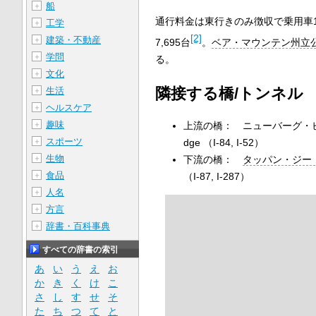
船
＋
通行料金は東行きのみ徴収で乗用車1
工学
＋
[2]
建築・不動産
＋
7,695台
。
ベア・マウンテン州立
学問
＋
る。
文化
＋
隣接する橋/トンネル
生活
＋
ヘルスケア
＋
趣味
上流の橋： ニューバーグ・ビーコン
＋
スポーツ
dge （I-84, I-52）
＋
生物
下流の橋：
タッパン・ジー
＋
食品
（I-87, I-287）
＋
人名
＋
方言
＋
辞書・百科事典
＋
すべての辞書の索引
あ
い
う
え
お
か
き
く
け
こ
さ
し
す
せ
そ
た
ち
つ
て
と