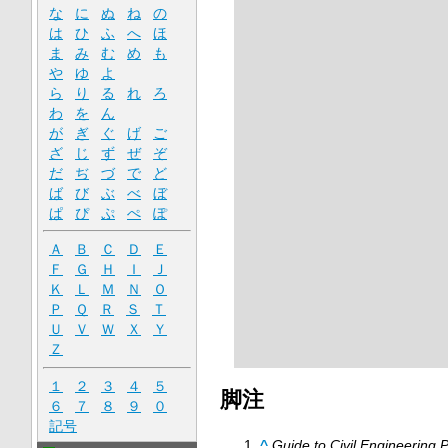
な
に
ぬ
ね
の
は
ひ
ふ
へ
ほ
ま
み
む
め
も
や
ゆ
よ
ら
り
る
れ
ろ
わ
を
ん
が
ぎ
ぐ
げ
ご
ざ
じ
ず
ぜ
ぞ
だ
ぢ
づ
で
ど
ば
び
ぶ
べ
ぼ
ぱ
ぴ
ぷ
ぺ
ぽ
Ａ
Ｂ
Ｃ
Ｄ
Ｅ
Ｆ
Ｇ
Ｈ
Ｉ
Ｊ
Ｋ
Ｌ
Ｍ
Ｎ
Ｏ
Ｐ
Ｑ
Ｒ
Ｓ
Ｔ
Ｕ
Ｖ
Ｗ
Ｘ
Ｙ
Ｚ
１
２
３
４
５
脚注
６
７
８
９
０
記号
^
Guide to Civil Engineering 