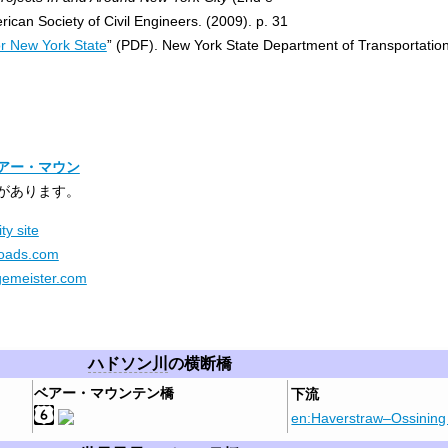
rican Society of Civil Engineers. (2009). p. 31
or New York State
” (PDF). New York State Department of Transportatio
アー・マウン
があります。
ty site
roads.com
gemeister.com
ハドソン川
の横断橋
ベアー・マウンテン橋
下流
en:Haverstraw–Ossining