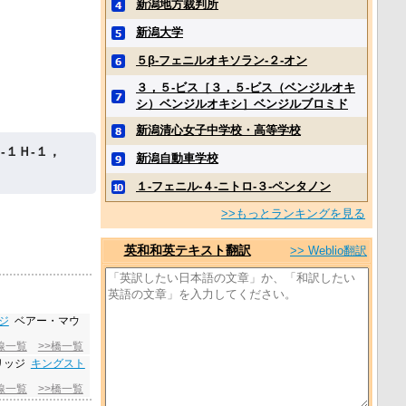
新潟地方裁判所
新潟大学
５β‐フェニルオキソラン‐２‐オン
３，５‐ビス［３，５‐ビス（ベンジルオキ
シ）ベンジルオキシ］ベンジルブロミド
新潟清心女子中学校・高等学校
‐１Ｈ‐１，
新潟自動車学校
１‐フェニル‐４‐ニトロ‐３‐ペンタノン
>>もっとランキングを見る
英和和英テキスト翻訳
>> Weblio翻訳
ジ
ベアー・マウ
線一覧
>>橋一覧
リッジ
キングスト
線一覧
>>橋一覧