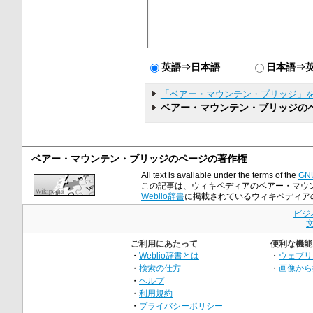
英語⇒日本語
日本語⇒
「ベアー・マウンテン・ブリッジ」
ベアー・マウンテン・ブリッジの
ベアー・マウンテン・ブリッジのページの著作権
All text is available under the terms of the
GNU
この記事は、ウィキペディアのベアー・マウ
Weblio辞書
に掲載されているウィキペディアの記事も
ビジ
ご利用にあたって
便利な機能
・
Weblio辞書とは
・
ウェブリ
・
検索の仕方
・
画像から
・
ヘルプ
・
利用規約
・
プライバシーポリシー