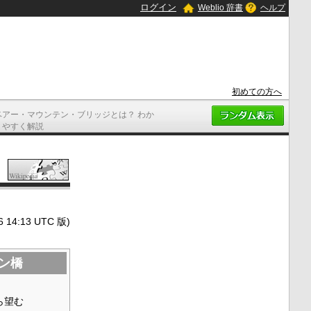
ログイン
Weblio 辞書
ヘルプ
初めての方へ
ベアー・マウンテン・ブリッジとは？ わか
りやすく解説
4:13 UTC 版)
ン橋
ら望む