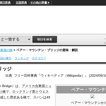
韓日辞典
古語辞典
その他の辞書▼
合衆国の橋
>
ベアー・マウンテン・ブリッジ
の意味・解説
用語の索引
ランキング
カテゴリー
L
/
o
リッジ
a
d
出典: フリー百科事典『ウィキペディア（Wikipedia）』 (2024/06/16 1
e
d
:
in Bridge）は、
アメリカ合衆国
ニュ
4
ベアー・マウンテ
9
り橋
で、
ロックランド郡
と
ウエス
.
4
完成した歴史ある橋で、スパンは49
5
ベアー・マウンテンか
%