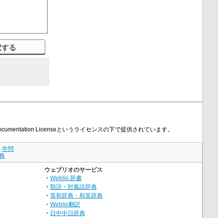
umentation Licenseというライセンスの下で提供されています。
｜
学問
典
ウェブリオのサービス
・
Weblio 辞書
・
類語・対義語辞典
・
英和辞典・和英辞典
・
Weblio翻訳
・
日中中日辞典