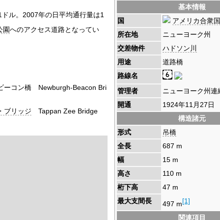
基本情報
ドル。2007年の日平均通行量は1
国
アメリカ合衆
公園
へのアクセス道路となってい
所在地
ニューヨーク州
交差物件
ハドソン川
用途
道路橋
路線名
橋 Newburgh-Beacon Bri
管理者
ニューヨーク州連
開通
1924年11月27日
・ブリッジ
Tappan Zee Bridge
構造諸元
形式
吊橋
全長
687 m
幅
15 m
高さ
110 m
桁下高
47 m
最大支間長
[1]
497 m
関連項目