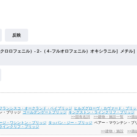
反映
‐クロロフェニル）‐２‐（４‐フルオロフェニル）オキシラニル］メチル］
フランシスコ・オークランド・ベイブリッジ
ヒルズグローヴ・カヴァード・ブリッ
ン・ブリッジ
ゴールデンゲートブリッジ
キングストン・ラインクリフ・ブリッジ
>>固有名詞
>>建物・施設一覧
>>路
ージ・ワシントン・ブリッジ
タッパン・ジー・ブリッジ
ベアー・マウンテン・ブ
ラインクリフ・ブリッジ
>>建物・施設
>>路