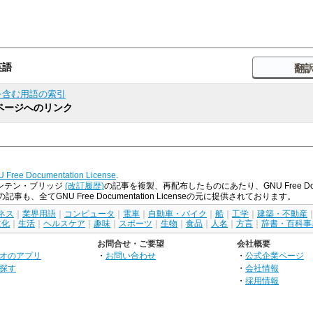
英語
を含む用語の索引
ページへのリンク
 Free Documentation License
.
ンテン・ブリッジ
(改訂履歴)
の記事を複製、再配布したものにあたり、GNU Free Doc
、全てGNU Free Documentation Licenseの元に提供されております。
ネス
｜
業界用語
｜
コンピュータ
｜
電車
｜
自動車・バイク
｜
船
｜
工学
｜
建築・不動産
文化
｜
生活
｜
ヘルスケア
｜
趣味
｜
スポーツ
｜
生物
｜
食品
｜
人名
｜
方言
｜
辞書・百科事
お問合せ・ご要望
会社概要
オのアプリ
・
お問い合わせ
・
公式企業ページ
探す
・
会社情報
・
採用情報