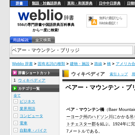
辞書
類語・対義語辞典
英和・和英辞典
日中中日辞典
日韓
無料の翻訳なら
Weblio翻訳！
556の専門辞書や国語辞典百科事典
から一度に検索!
Weblio 辞書
>
固有名詞の種類
>
建物・施設
>
路線
>
橋
>
アメリカ
辞書ショートカット
ウィキペディア
索引トップ
1
ウィキペディア
U
ベアー・マウンテン・ブ
n
カテゴリ一覧
m
u
全て
t
ビジネス
＋
e
業界用語
＋
ベア・マウンテン橋
（Baer Mounta
コンピュータ
＋
ーヨーク州
の
ハドソン川
にかかる
吊
電車
＋
トチェスター郡
を結ぶ。1924年に
自動車・バイク
＋
7メートルである。