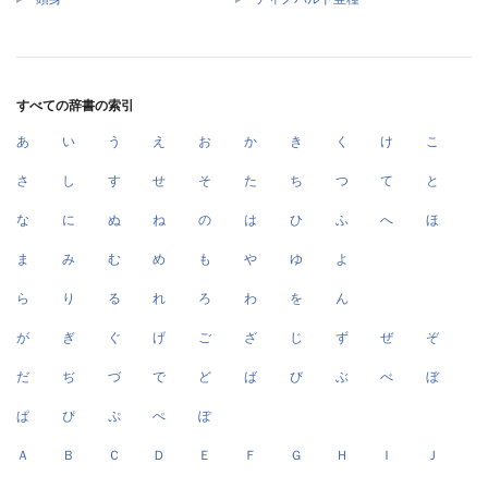
すべての辞書の索引
あ
い
う
え
お
か
き
く
け
こ
さ
し
す
せ
そ
た
ち
つ
て
と
な
に
ぬ
ね
の
は
ひ
ふ
へ
ほ
ま
み
む
め
も
や
ゆ
よ
ら
り
る
れ
ろ
わ
を
ん
が
ぎ
ぐ
げ
ご
ざ
じ
ず
ぜ
ぞ
だ
ぢ
づ
で
ど
ば
び
ぶ
べ
ぼ
ぱ
ぴ
ぷ
ぺ
ぽ
Ａ
Ｂ
Ｃ
Ｄ
Ｅ
Ｆ
Ｇ
Ｈ
Ｉ
Ｊ