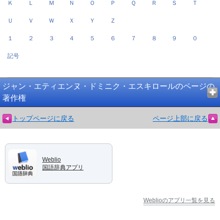
Ｋ
Ｌ
Ｍ
Ｎ
Ｏ
Ｐ
Ｑ
Ｒ
Ｓ
Ｔ
Ｕ
Ｖ
Ｗ
Ｘ
Ｙ
Ｚ
１
２
３
４
５
６
７
８
９
０
記号
ジャン・エティエンヌ・ドミニク・エスキロールのページの
著作権
トップページに戻る
ページ上部に戻る
Weblio
国語辞典アプリ
Weblioのアプリ一覧を見る