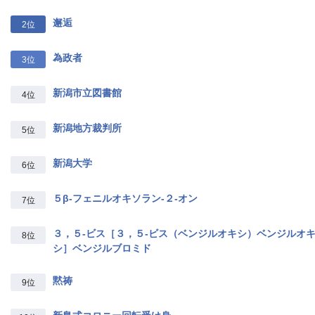
邂逅
2位
為政者
3位
新潟市立図書館
4位
新潟地方裁判所
5位
新潟大学
6位
５β‐フェニルオキソラン‐２‐オン
7位
３，５‐ビス［３，５‐ビス（ベンジルオキシ）ベンジルオ
8位
シ］ベンジルブロミド
黙祷
9位