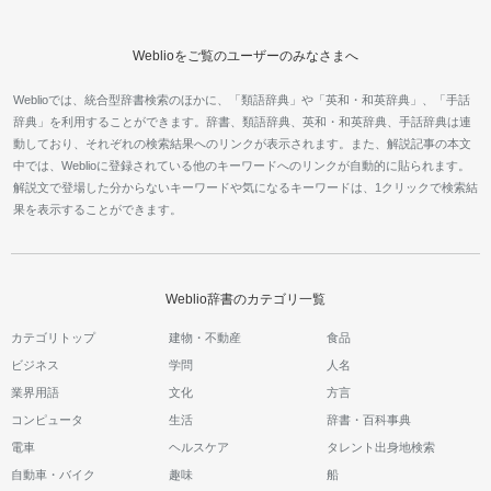
Weblioをご覧のユーザーのみなさまへ
Weblioでは、統合型辞書検索のほかに、「類語辞典」や「英和・和英辞典」、「手話
辞典」を利用することができます。辞書、類語辞典、英和・和英辞典、手話辞典は連
動しており、それぞれの検索結果へのリンクが表示されます。また、解説記事の本文
中では、Weblioに登録されている他のキーワードへのリンクが自動的に貼られます。
解説文で登場した分からないキーワードや気になるキーワードは、1クリックで検索結
果を表示することができます。
Weblio辞書のカテゴリ一覧
カテゴリトップ
建物・不動産
食品
ビジネス
学問
人名
業界用語
文化
方言
コンピュータ
生活
辞書・百科事典
電車
ヘルスケア
タレント出身地検索
自動車・バイク
趣味
船