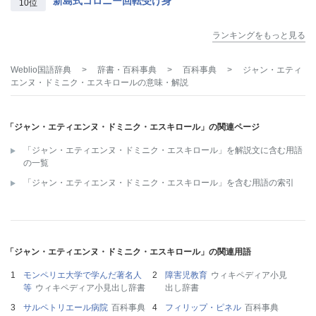
新島式コロニー回転受け身
10位
ランキングをもっと見る
Weblio国語辞典
>
辞書・百科事典
>
百科事典
>
ジャン・エティ
エンヌ・ドミニク・エスキロール
の意味・解説
「ジャン・エティエンヌ・ドミニク・エスキロール」の関連ページ
「ジャン・エティエンヌ・ドミニク・エスキロール」を解説文に含む用語
の一覧
「ジャン・エティエンヌ・ドミニク・エスキロール」を含む用語の索引
「ジャン・エティエンヌ・ドミニク・エスキロール」の関連用語
モンペリエ大学で学んだ著名人
障害児教育
ウィキペディア小見
等
ウィキペディア小見出し辞書
出し辞書
サルペトリエール病院
百科事典
フィリップ・ピネル
百科事典