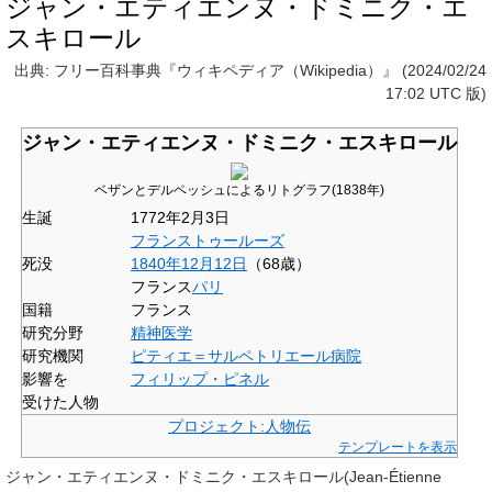
ジャン・エティエンヌ・ドミニク・エ
スキロール
出典: フリー百科事典『ウィキペディア（Wikipedia）』 (2024/02/24
17:02 UTC 版)
ジャン・エティエンヌ・ドミニク・エスキロール
ベザンとデルペッシュによるリトグラフ(1838年)
生誕
1772年2月3日
フランス
トゥールーズ
死没
1840年
12月12日
（68歳）
フランス
パリ
国籍
フランス
研究分野
精神医学
研究機関
ピティエ＝サルペトリエール病院
影響を
フィリップ・ピネル
受けた人物
プロジェクト:人物伝
テンプレートを表示
ジャン・エティエンヌ・ドミニク・エスキロール
(Jean-Étienne