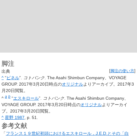
脚注
出典
[
脚注の使い方
]
^
“
ピネル
”.
コトバンク
. The Asahi Shimbun Company、VOYAGE
GROUP. 2017年3月20日時点の
オリジナル
よりアーカイブ。
2017年3
月20日
閲覧。
a
b
^
“
エスキロール
”.
コトバンク
. The Asahi Shimbun Company、
VOYAGE GROUP. 2017年3月20日時点の
オリジナル
よりアーカイ
ブ。
2017年3月20日
閲覧。
^
星野 1987
, p. 51.
参考文献
「
フランス１９世紀初頭におけるエスキロール，J.E.D.とその「白