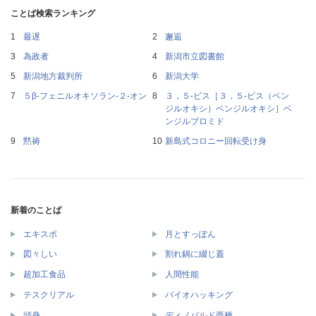
ことば検索ランキング
最遅
邂逅
為政者
新潟市立図書館
新潟地方裁判所
新潟大学
５β‐フェニルオキソラン‐２‐オン
３，５‐ビス［３，５‐ビス（ベン
ジルオキシ）ベンジルオキシ］ベ
ンジルブロミド
黙祷
新島式コロニー回転受け身
新着のことば
エキスポ
月とすっぽん
図々しい
割れ鍋に綴じ蓋
超加工食品
人間性能
テスクリアル
バイオハッキング
頭身
ディノバルド亜種