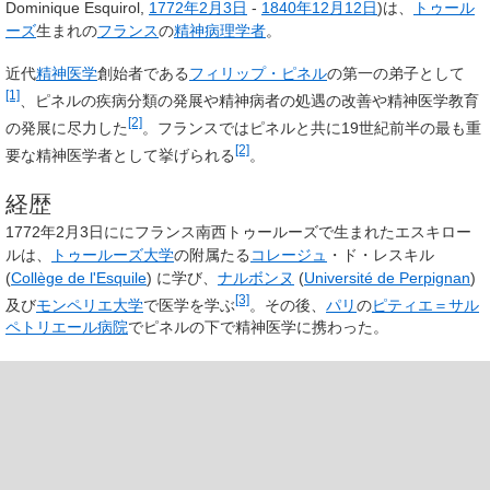
Dominique Esquirol,
1772年
2月3日
-
1840年
12月12日
)は、
トゥール
ーズ
生まれの
フランス
の
精神病理学者
。
近代
精神医学
創始者である
フィリップ・ピネル
の第一の弟子として
[1]
、ピネルの疾病分類の発展や精神病者の処遇の改善や精神医学教育
[2]
の発展に尽力した
。フランスではピネルと共に19世紀前半の最も重
[2]
要な精神医学者として挙げられる
。
経歴
1772年2月3日ににフランス南西トゥールーズで生まれたエスキロー
ルは、
トゥールーズ大学
の附属たる
コレージュ
・ド・レスキル
(
Collège de l'Esquile
) に学び、
ナルボンヌ
(
Université de Perpignan
)
[3]
及び
モンペリエ大学
で医学を学ぶ
。その後、
パリ
の
ピティエ＝サル
ペトリエール病院
でピネルの下で精神医学に携わった。