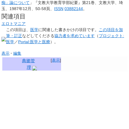
痴」論について
」『文教大学教育学部紀要』第21巻、文教大学、埼
玉、1987年12月、50-58頁、
ISSN
03882144
。
関連項目
エロトマニア
この項目は、
医学
に関連した
書きかけの項目
です。
この項目を加
筆・訂正
などしてくださる
協力者を求めています
（
プロジェクト:
医学
／
Portal:医学と医療
）。
表示
編集
[
表示
]
典拠管
理