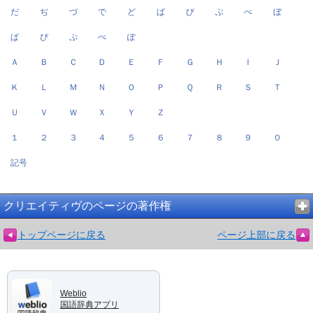
だ
ぢ
づ
で
ど
ば
び
ぶ
べ
ぼ
ぱ
ぴ
ぷ
ぺ
ぽ
Ａ
Ｂ
Ｃ
Ｄ
Ｅ
Ｆ
Ｇ
Ｈ
Ｉ
Ｊ
Ｋ
Ｌ
Ｍ
Ｎ
Ｏ
Ｐ
Ｑ
Ｒ
Ｓ
Ｔ
Ｕ
Ｖ
Ｗ
Ｘ
Ｙ
Ｚ
１
２
３
４
５
６
７
８
９
０
記号
クリエイティヴのページの著作権
トップページに戻る
ページ上部に戻る
Weblio
国語辞典アプリ