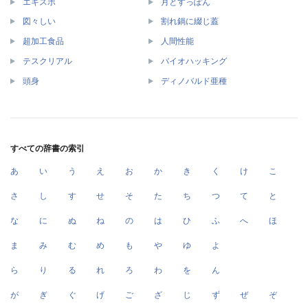
エキスポ
月とすっぽん
図々しい
割れ鍋に綴じ蓋
超加工食品
人間性能
テスクリアル
バイオハッキング
頭身
ディノバルド亜種
すべての辞書の索引
あ
い
う
え
お
か
き
く
け
こ
さ
し
す
せ
そ
た
ち
つ
て
と
な
に
ぬ
ね
の
は
ひ
ふ
へ
ほ
ま
み
む
め
も
や
ゆ
よ
ら
り
る
れ
ろ
わ
を
ん
が
ぎ
ぐ
げ
ご
ざ
じ
ず
ぜ
ぞ