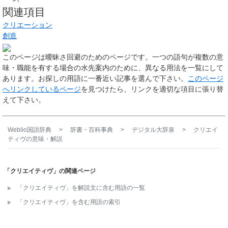
関連項目
クリエーション
創造
このページは
曖昧さ回避のためのページ
です。一つの語句が複数の意
味・職能を有する場合の水先案内のために、異なる用法を一覧にして
あります。お探しの用語に一番近い記事を選んで下さい。
このページ
へリンクしているページ
を見つけたら、リンクを適切な項目に張り替
えて下さい。
Weblio国語辞典
>
辞書・百科事典
>
デジタル大辞泉
>
クリエイ
ティヴ
の意味・解説
「クリエイティヴ」の関連ページ
「クリエイティヴ」を解説文に含む用語の一覧
「クリエイティヴ」を含む用語の索引