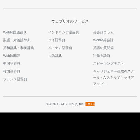
ウェブリオのサービス
Weblio国語辞典
インドネシア語辞典
英会話コラム
類語・対義語辞典
タイ語辞典
Weblio英会話
英和辞典・和英辞典
ベトナム語辞典
英語の質問箱
Weblio翻訳
古語辞典
語彙力診断
中国語辞典
スピーキングテスト
韓国語辞典
キャリジェネ～生成AIスク
ール・AIスキルでキャリア
フランス語辞典
アップ～
©2026 GRAS Group, Inc.