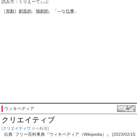
読み方：くりえーてぃぶ
［
形動
］
創造的
。
独創的
。「―な
仕事
」
ウィキペディア
クリエイティブ
(
クリエイティヴ
から転送)
出典: フリー百科事典『ウィキペディア（Wikipedia）』 (2023/02/15