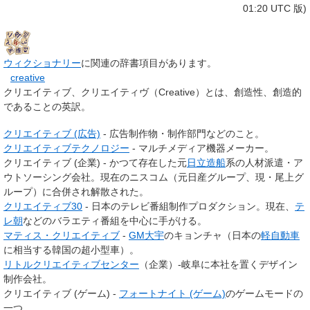
01:20 UTC 版)
ウィクショナリー
に関連の辞書項目があります。
creative
クリエイティブ
、
クリエイティヴ
（Creative）とは、創造性、創造的
であることの英訳。
クリエイティブ (広告)
- 広告制作物・制作部門などのこと。
クリエイティブテクノロジー
- マルチメディア機器メーカー。
クリエイティブ (企業) - かつて存在した元
日立造船
系の人材派遣・ア
ウトソーシング会社。現在のニスコム（元日産グループ、現・尾上グ
ループ）に合併され解散された。
クリエイティブ30
- 日本のテレビ番組制作プロダクション。現在、
テ
レ朝
などのバラエティ番組を中心に手がける。
マティス・クリエイティブ
-
GM大宇
のキョンチャ（日本の
軽自動車
に相当する韓国の超小型車）。
リトルクリエイティブセンター
（企業）-岐阜に本社を置くデザイン
制作会社。
クリエイティブ (ゲーム) -
フォートナイト (ゲーム)
のゲームモードの
一つ。