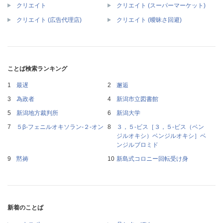
クリエイト
クリエイト (スーパーマーケット)
クリエイト (広告代理店)
クリエイト (曖昧さ回避)
ことば検索ランキング
最遅
邂逅
為政者
新潟市立図書館
新潟地方裁判所
新潟大学
５β‐フェニルオキソラン‐２‐オン
３，５‐ビス［３，５‐ビス（ベン
ジルオキシ）ベンジルオキシ］ベ
ンジルブロミド
黙祷
新島式コロニー回転受け身
新着のことば