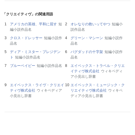
「クリエイティヴ」の関連用語
アメリカの英雄、平和に屈す
短
オレなりの救いってやつ
短編小
編小説作品名
説作品名
クロス・ドレッサー
短編小説作
グリーン・マシーン
短編小説作
品名
品名
ディア・ミスター・プレジデン
バグダッドの十字架
短編小説作
ト
短編小説作品名
品名
ブルーベイビー
短編小説作品名
エイベックス・トラベル・クリエ
イティヴ株式会社
ウィキペディ
ア小見出し辞書
エイベックス・ライヴ・クリエイ
エイベックス・ミュージック・ク
ティヴ株式会社
ウィキペディア
リエイティヴ株式会社
ウィキペ
小見出し辞書
ディア小見出し辞書