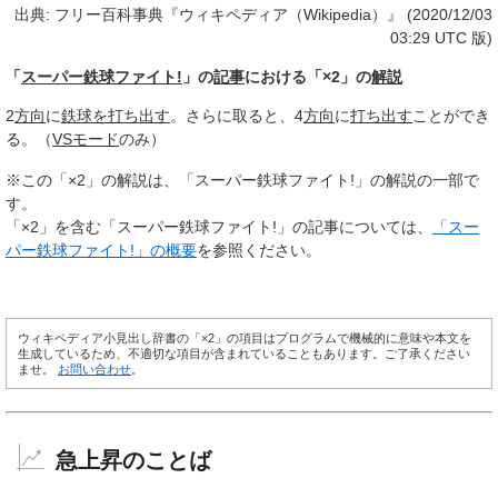
出典: フリー百科事典『ウィキペディア（Wikipedia）』 (2020/12/03
03:29 UTC 版)
「
スーパー鉄球ファイト!
」の
記事
における「×2」の
解説
2
方向
に
鉄球を打ち出す
。さらに取ると、4
方向
に
打ち出す
ことができ
る。（
VSモード
のみ）
※この「×2」の解説は、「スーパー鉄球ファイト!」の解説の一部で
す。
「×2」を含む「スーパー鉄球ファイト!」の記事については、
「スー
パー鉄球ファイト!」の概要
を参照ください。
ウィキペディア小見出し辞書の「×2」の項目はプログラムで機械的に意味や本文を
生成しているため、不適切な項目が含まれていることもあります。ご了承ください
ませ。
お問い合わせ
。
急上昇のことば