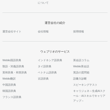
について
運営会社の紹介
運営会社サイト
会社情報
採用情報
ウェブリオのサービス
Weblio国語辞典
インドネシア語辞典
英会話コラム
類語・対義語辞典
タイ語辞典
Weblio英会話
英和辞典・和英辞典
ベトナム語辞典
英語の質問箱
Weblio翻訳
古語辞典
語彙力診断
中国語辞典
スピーキングテスト
韓国語辞典
キャリジェネ～生成AIスク
ール・AIスキルでキャリア
フランス語辞典
アップ～