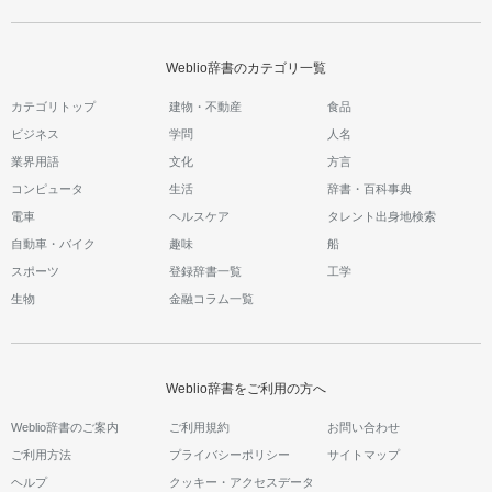
Weblio辞書のカテゴリ一覧
カテゴリトップ
建物・不動産
食品
ビジネス
学問
人名
業界用語
文化
方言
コンピュータ
生活
辞書・百科事典
電車
ヘルスケア
タレント出身地検索
自動車・バイク
趣味
船
スポーツ
登録辞書一覧
工学
生物
金融コラム一覧
Weblio辞書をご利用の方へ
Weblio辞書のご案内
ご利用規約
お問い合わせ
ご利用方法
プライバシーポリシー
サイトマップ
ヘルプ
クッキー・アクセスデータ