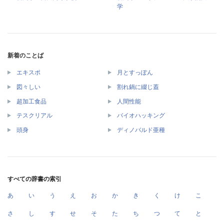
学
新着のことば
エキスポ
月とすっぽん
図々しい
割れ鍋に綴じ蓋
超加工食品
人間性能
テスクリアル
バイオハッキング
頭身
ディノバルド亜種
すべての辞書の索引
あ
い
う
え
お
か
き
く
け
こ
さ
し
す
せ
そ
た
ち
つ
て
と