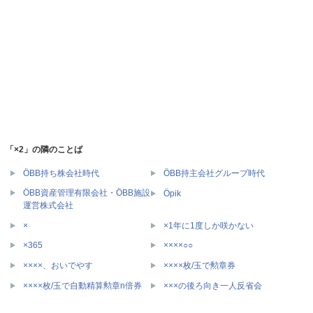
「×2」の隣のことば
ÖBB持ち株会社時代
ÖBB持主会社グループ時代
ÖBB資産管理有限会社・ÖBB施設
Öpik
運営株式会社
×
×1年に1度しか咲かない
×365
××××○○
××××、おいでやす
××××枚/玉で勲章券
××××枚/玉で自動精算勲章n倍券
×××の後ろ向き一人反省会