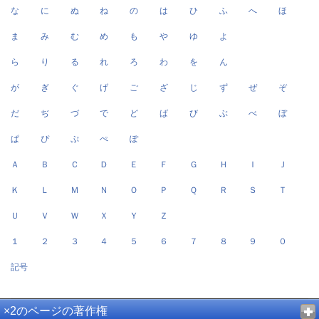
な
に
ぬ
ね
の
は
ひ
ふ
へ
ほ
ま
み
む
め
も
や
ゆ
よ
ら
り
る
れ
ろ
わ
を
ん
が
ぎ
ぐ
げ
ご
ざ
じ
ず
ぜ
ぞ
だ
ぢ
づ
で
ど
ば
び
ぶ
べ
ぼ
ぱ
ぴ
ぷ
ぺ
ぽ
Ａ
Ｂ
Ｃ
Ｄ
Ｅ
Ｆ
Ｇ
Ｈ
Ｉ
Ｊ
Ｋ
Ｌ
Ｍ
Ｎ
Ｏ
Ｐ
Ｑ
Ｒ
Ｓ
Ｔ
Ｕ
Ｖ
Ｗ
Ｘ
Ｙ
Ｚ
１
２
３
４
５
６
７
８
９
０
記号
×2のページの著作権