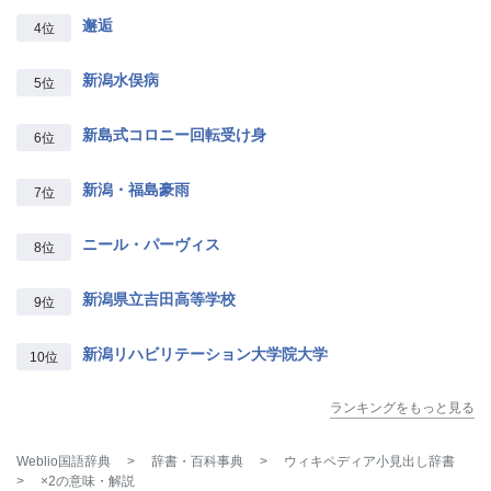
邂逅
4位
新潟水俣病
5位
新島式コロニー回転受け身
6位
新潟・福島豪雨
7位
ニール・パーヴィス
8位
新潟県立吉田高等学校
9位
新潟リハビリテーション大学院大学
10位
ランキングをもっと見る
Weblio国語辞典
>
辞書・百科事典
>
ウィキペディア小見出し辞書
>
×2
の意味・解説