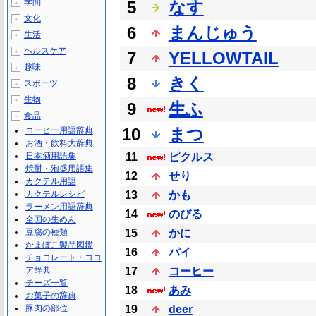
学問
5
なす
＋
文化
＋
6
まんじゅう
生活
＋
ヘルスケア
＋
7
YELLOWTAIL
趣味
＋
8
きく
スポーツ
＋
生物
＋
9
生ふ
食品
－
10
まつ
コーヒー用語辞典
お酒・飲料大辞典
日本酒用語集
11
ピクルス
焼酎・泡盛用語集
12
せり
カクテル用語
カクテルレシピ
13
かも
ラーメン用語辞典
14
のびる
全国の生めん
豆腐の種類
15
かに
かまぼこ製品図鑑
16
パイ
チョコレート・ココ
ア辞典
17
コーヒー
チーズ一覧
18
あみ
お菓子の辞典
豚肉の部位
19
deer