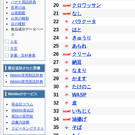
バナナ用語辞典
20
クロワッサン
世界の油
山菜図鑑
21
なし
お米の種類
22
バラクータ
豆の種類
食品成分データベー
23
はと
ス
24
きゅうり
人名
＋
25
あられ
方言
＋
26
クリーム
辞書・百科事典
＋
27
納豆
最近追加された辞書
28
なまり
Weblio実用類語辞典
29
かます
Weblio実用英語辞典
30
たけのこ
Weblioのサービス
31
WASP
32
皮
英会話コラム
Weblio英会話
33
いちじく
英語の質問箱
34
油揚げ
語彙力診断
35
そば
スピーキングテスト