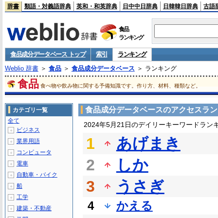
辞書
類語・対義語辞典
英和・和英辞典
日中中日辞典
日韓韓日辞典
古語
食品
ランキング
食品成分データベース トップ
索引
ランキング
Weblio 辞書
＞
食品
＞
食品成分データベース
＞ ランキング
食品
食べ物や飲み物に関する予備知識です。作り方、材料、種類など。
食品成分データベースのアクセスラン
カテゴリ一覧
全て
2024年5月21日のデイリーキーワードラン
ビジネス
＋
1
あげまき
業界用語
＋
コンピュータ
＋
2
しか
電車
＋
自動車・バイク
＋
3
うさぎ
船
＋
工学
＋
4
かえる
建築・不動産
＋