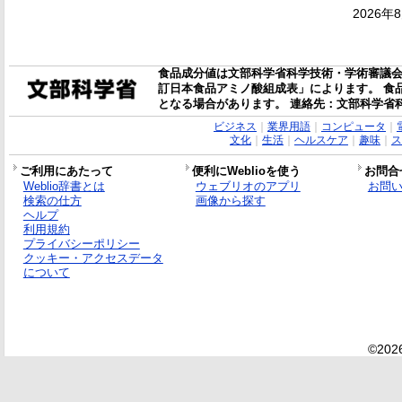
2026年
食品成分値は文部科学省科学技術・学術審議会
訂日本食品アミノ酸組成表」によります。 食
となる場合があります。 連絡先：文部科学省
ビジネス
｜
業界用語
｜
コンピュータ
｜
文化
｜
生活
｜
ヘルスケア
｜
趣味
｜
ス
ご利用にあたって
便利にWeblioを使う
お問合
Weblio辞書とは
ウェブリオのアプリ
お問
検索の仕方
画像から探す
ヘルプ
利用規約
プライバシーポリシー
クッキー・アクセスデータ
について
©2026