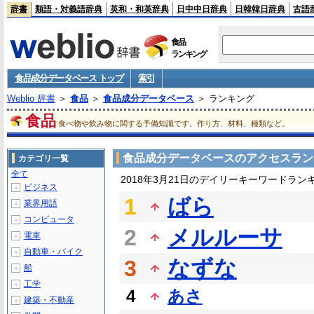
辞書
類語・対義語辞典
英和・和英辞典
日中中日辞典
日韓韓日辞典
古語
食品
ランキング
食品成分データベース トップ
索引
Weblio 辞書
＞
食品
＞
食品成分データベース
＞ ランキング
食品
食べ物や飲み物に関する予備知識です。作り方、材料、種類など。
食品成分データベースのアクセスラン
カテゴリ一覧
全て
2018年3月21日のデイリーキーワードラン
ビジネス
＋
1
ばら
業界用語
＋
コンピュータ
＋
2
メルルーサ
電車
＋
自動車・バイク
＋
3
なずな
船
＋
工学
＋
4
あさ
建築・不動産
＋