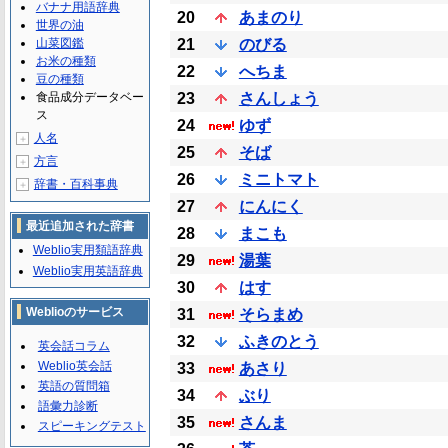
バナナ用語辞典
20
あまのり
世界の油
山菜図鑑
21
のびる
お米の種類
22
へちま
豆の種類
食品成分データベー
23
さんしょう
ス
24
ゆず
人名
＋
25
そば
方言
＋
26
ミニトマト
辞書・百科事典
＋
27
にんにく
最近追加された辞書
28
まこも
Weblio実用類語辞典
29
湯葉
Weblio実用英語辞典
30
はす
Weblioのサービス
31
そらまめ
32
ふきのとう
英会話コラム
Weblio英会話
33
あさり
英語の質問箱
34
ぶり
語彙力診断
35
さんま
スピーキングテスト