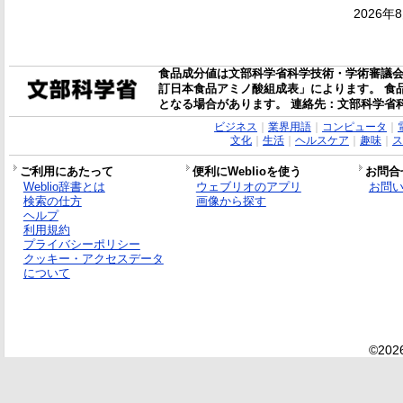
2026年
食品成分値は文部科学省科学技術・学術審議会
訂日本食品アミノ酸組成表」によります。 食
となる場合があります。 連絡先：文部科学省
ビジネス
｜
業界用語
｜
コンピュータ
｜
文化
｜
生活
｜
ヘルスケア
｜
趣味
｜
ス
ご利用にあたって
便利にWeblioを使う
お問合
Weblio辞書とは
ウェブリオのアプリ
お問
検索の仕方
画像から探す
ヘルプ
利用規約
プライバシーポリシー
クッキー・アクセスデータ
について
©2026