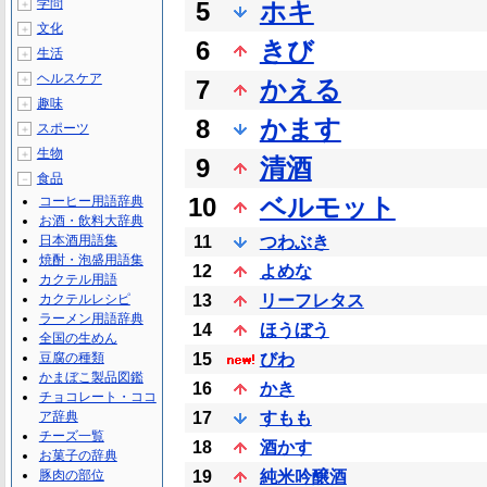
学問
5
ホキ
＋
文化
＋
6
きび
生活
＋
ヘルスケア
＋
7
かえる
趣味
＋
8
かます
スポーツ
＋
生物
＋
9
清酒
食品
－
10
ベルモット
コーヒー用語辞典
お酒・飲料大辞典
日本酒用語集
11
つわぶき
焼酎・泡盛用語集
12
よめな
カクテル用語
カクテルレシピ
13
リーフレタス
ラーメン用語辞典
14
ほうぼう
全国の生めん
豆腐の種類
15
びわ
かまぼこ製品図鑑
16
かき
チョコレート・ココ
ア辞典
17
すもも
チーズ一覧
18
酒かす
お菓子の辞典
豚肉の部位
19
純米吟醸酒