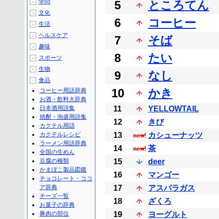
学問
5
ところてん
＋
文化
＋
6
コーヒー
生活
＋
ヘルスケア
＋
7
そば
趣味
＋
8
たい
スポーツ
＋
生物
＋
9
なし
食品
－
10
かき
コーヒー用語辞典
お酒・飲料大辞典
日本酒用語集
11
YELLOWTAIL
焼酎・泡盛用語集
12
きび
カクテル用語
カクテルレシピ
13
カシューナッツ
ラーメン用語辞典
14
茶
全国の生めん
豆腐の種類
15
deer
かまぼこ製品図鑑
16
マンゴー
チョコレート・ココ
ア辞典
17
アスパラガス
チーズ一覧
18
ざくろ
お菓子の辞典
豚肉の部位
19
ヨーグルト