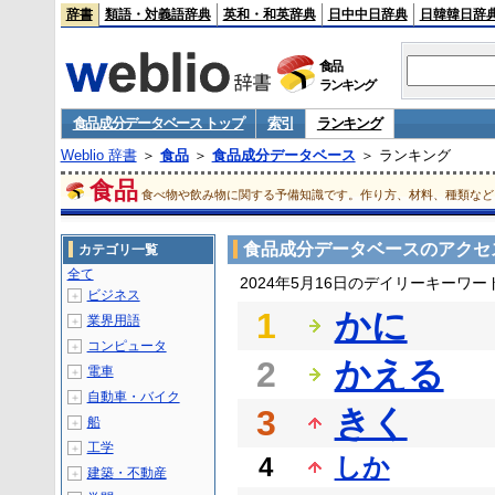
辞書
類語・対義語辞典
英和・和英辞典
日中中日辞典
日韓韓日辞
食品
ランキング
食品成分データベース トップ
索引
ランキング
Weblio 辞書
＞
食品
＞
食品成分データベース
＞ ランキング
食品
食べ物や飲み物に関する予備知識です。作り方、材料、種類など
食品成分データベースのアクセ
カテゴリ一覧
全て
2024年5月16日のデイリーキーワ
ビジネス
＋
1
かに
業界用語
＋
コンピュータ
＋
2
かえる
電車
＋
自動車・バイク
＋
3
きく
船
＋
工学
＋
4
しか
建築・不動産
＋