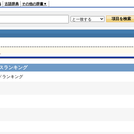
典
古語辞典
その他の辞書▼
。
スランキング
ードランキング