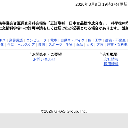
2026年8月9日 19時37分更
術審議会資源調査分科会報告「五訂増補 日本食品標準成分表」、 科学技術
に文部科学省への許可申請もしくは届け出が必要となる場合があります。 連
ネス
｜
業界用語
｜
コンピュータ
｜
電車
｜
自動車・バイク
｜
船
｜
工学
｜
建築・不動産
文化
｜
生活
｜
ヘルスケア
｜
趣味
｜
スポーツ
｜
生物
｜
食品
｜
人名
｜
方言
｜
辞書・百科事
お問合せ・ご要望
会社概要
お問い合わせ
会社情報
採用情報
©2026 GRAS Group, Inc.