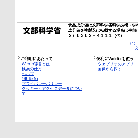
食品成分値は文部科学省科学技術・学
成分値を複製又は転載する場合は事前
３）５２５３－４１１１（代）
ビジ
ご利用にあたって
便利にWeblioを使う
Weblio辞書とは
ウェブリオのアプリ
検索の仕方
画像から探す
ヘルプ
利用規約
プライバシーポリシー
クッキー・アクセスデータについ
て