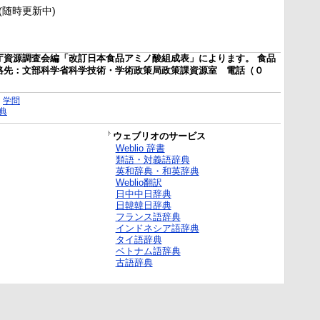
新(随時更新中)
庁資源調査会編「改訂日本食品アミノ酸組成表」によります。 食品
絡先：文部科学省科学技術・学術政策局政策課資源室 電話（０
｜
学問
典
ウェブリオのサービス
Weblio 辞書
類語・対義語辞典
英和辞典・和英辞典
Weblio翻訳
日中中日辞典
日韓韓日辞典
フランス語辞典
インドネシア語辞典
タイ語辞典
ベトナム語辞典
古語辞典