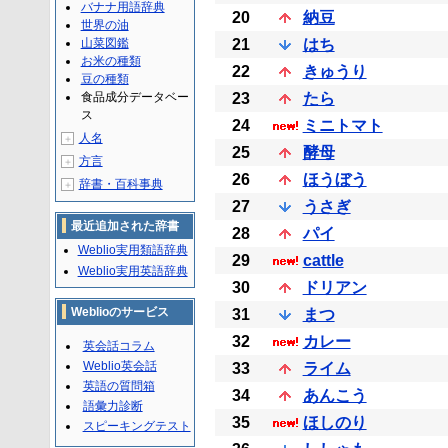
バナナ用語辞典
20
納豆
世界の油
山菜図鑑
21
はち
お米の種類
22
きゅうり
豆の種類
食品成分データベー
23
たら
ス
24
ミニトマト
人名
＋
25
酵母
方言
＋
26
ほうぼう
辞書・百科事典
＋
27
うさぎ
最近追加された辞書
28
パイ
Weblio実用類語辞典
29
cattle
Weblio実用英語辞典
30
ドリアン
Weblioのサービス
31
まつ
32
カレー
英会話コラム
Weblio英会話
33
ライム
英語の質問箱
34
あんこう
語彙力診断
35
ほしのり
スピーキングテスト