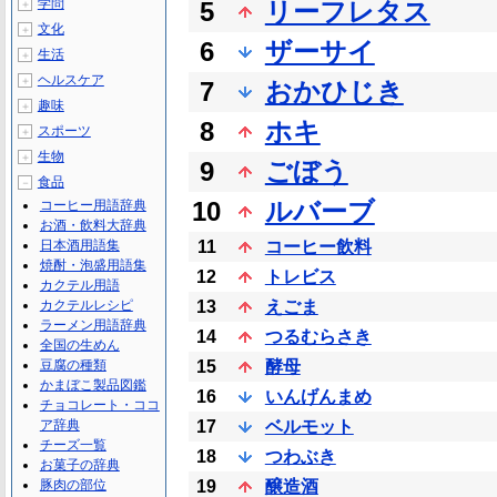
学問
5
リーフレタス
＋
文化
＋
6
ザーサイ
生活
＋
ヘルスケア
＋
7
おかひじき
趣味
＋
8
ホキ
スポーツ
＋
生物
＋
9
ごぼう
食品
－
10
ルバーブ
コーヒー用語辞典
お酒・飲料大辞典
日本酒用語集
11
コーヒー飲料
焼酎・泡盛用語集
12
トレビス
カクテル用語
カクテルレシピ
13
えごま
ラーメン用語辞典
14
つるむらさき
全国の生めん
豆腐の種類
15
酵母
かまぼこ製品図鑑
16
いんげんまめ
チョコレート・ココ
ア辞典
17
ベルモット
チーズ一覧
18
つわぶき
お菓子の辞典
豚肉の部位
19
醸造酒