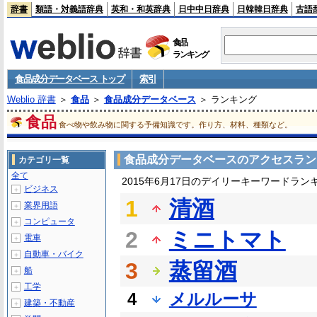
辞書
類語・対義語辞典
英和・和英辞典
日中中日辞典
日韓韓日辞典
古語
食品
ランキング
食品成分データベース トップ
索引
Weblio 辞書
＞
食品
＞
食品成分データベース
＞ ランキング
食品
食べ物や飲み物に関する予備知識です。作り方、材料、種類など。
食品成分データベースのアクセスラン
カテゴリ一覧
全て
2015年6月17日のデイリーキーワードラン
ビジネス
＋
1
清酒
業界用語
＋
コンピュータ
＋
2
ミニトマト
電車
＋
自動車・バイク
＋
3
蒸留酒
船
＋
工学
＋
4
メルルーサ
建築・不動産
＋