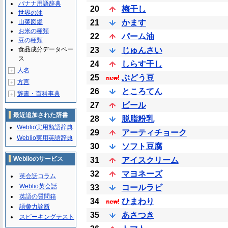
バナナ用語辞典
20
梅干し
世界の油
山菜図鑑
21
かます
お米の種類
22
パーム油
豆の種類
食品成分データベー
23
じゅんさい
ス
24
しらす干し
人名
＋
25
ぶどう豆
方言
＋
26
ところてん
辞書・百科事典
＋
27
ビール
最近追加された辞書
28
脱脂粉乳
Weblio実用類語辞典
29
アーティチョーク
Weblio実用英語辞典
30
ソフト豆腐
Weblioのサービス
31
アイスクリーム
32
マヨネーズ
英会話コラム
Weblio英会話
33
コールラビ
英語の質問箱
34
ひまわり
語彙力診断
35
あさつき
スピーキングテスト