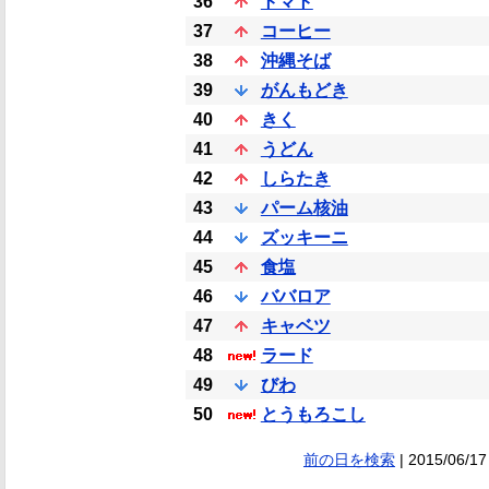
36
トマト
37
コーヒー
38
沖縄そば
39
がんもどき
40
きく
41
うどん
42
しらたき
43
パーム核油
44
ズッキーニ
45
食塩
46
ババロア
47
キャベツ
48
ラード
49
びわ
50
とうもろこし
前の日を検索
| 2015/06/17