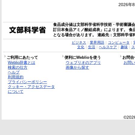
2026年
食品成分値は文部科学省科学技術・学術審議会
訂日本食品アミノ酸組成表」によります。 食
となる場合があります。 連絡先：文部科学省
ビジネス
｜
業界用語
｜
コンピュータ
｜
文化
｜
生活
｜
ヘルスケア
｜
趣味
｜
ス
ご利用にあたって
便利にWeblioを使う
お問合
Weblio辞書とは
ウェブリオのアプリ
お問
検索の仕方
画像から探す
ヘルプ
利用規約
プライバシーポリシー
クッキー・アクセスデータ
について
©2026