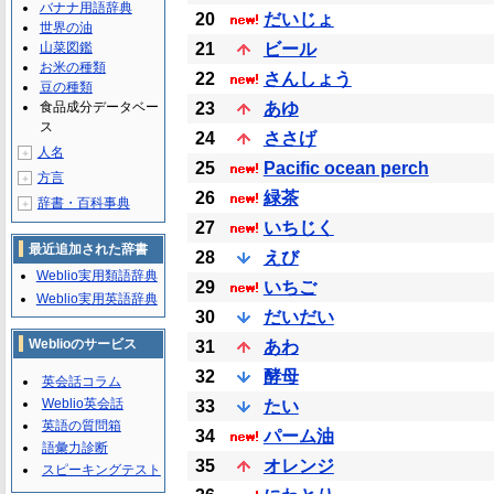
バナナ用語辞典
20
だいじょ
世界の油
山菜図鑑
21
ビール
お米の種類
22
さんしょう
豆の種類
食品成分データベー
23
あゆ
ス
24
ささげ
人名
＋
25
Pacific ocean perch
方言
＋
26
緑茶
辞書・百科事典
＋
27
いちじく
最近追加された辞書
28
えび
Weblio実用類語辞典
29
いちご
Weblio実用英語辞典
30
だいだい
Weblioのサービス
31
あわ
32
酵母
英会話コラム
Weblio英会話
33
たい
英語の質問箱
34
パーム油
語彙力診断
35
オレンジ
スピーキングテスト