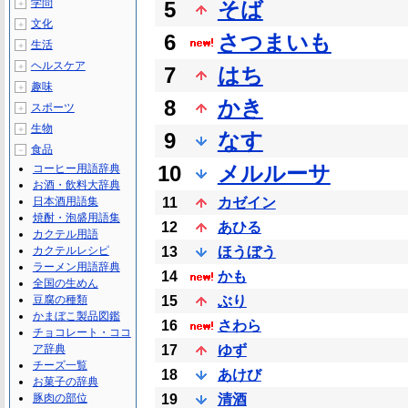
学問
5
そば
＋
文化
＋
6
さつまいも
生活
＋
ヘルスケア
＋
7
はち
趣味
＋
8
かき
スポーツ
＋
生物
＋
9
なす
食品
－
10
メルルーサ
コーヒー用語辞典
お酒・飲料大辞典
日本酒用語集
11
カゼイン
焼酎・泡盛用語集
12
あひる
カクテル用語
カクテルレシピ
13
ほうぼう
ラーメン用語辞典
14
かも
全国の生めん
豆腐の種類
15
ぶり
かまぼこ製品図鑑
16
さわら
チョコレート・ココ
ア辞典
17
ゆず
チーズ一覧
18
あけび
お菓子の辞典
豚肉の部位
19
清酒