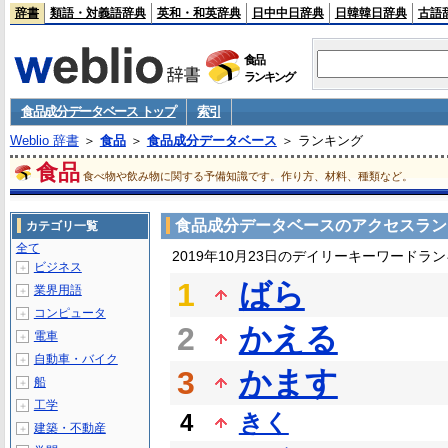
辞書
類語・対義語辞典
英和・和英辞典
日中中日辞典
日韓韓日辞典
古語
食品
ランキング
食品成分データベース トップ
索引
Weblio 辞書
＞
食品
＞
食品成分データベース
＞ ランキング
食品
食べ物や飲み物に関する予備知識です。作り方、材料、種類など。
食品成分データベースのアクセスラン
カテゴリ一覧
全て
2019年10月23日のデイリーキーワードラ
ビジネス
＋
1
ばら
業界用語
＋
コンピュータ
＋
2
かえる
電車
＋
自動車・バイク
＋
3
かます
船
＋
工学
＋
4
きく
建築・不動産
＋