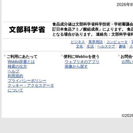
2026年
食品成分値は文部科学省科学技術・学術審議会
訂日本食品アミノ酸組成表」によります。 食
となる場合があります。 連絡先：文部科学省
ビジネス
｜
業界用語
｜
コンピュータ
｜
文化
｜
生活
｜
ヘルスケア
｜
趣味
｜
ス
ご利用にあたって
便利にWeblioを使う
お問合
Weblio辞書とは
ウェブリオのアプリ
お問
検索の仕方
画像から探す
ヘルプ
利用規約
プライバシーポリシー
クッキー・アクセスデータ
について
©2026