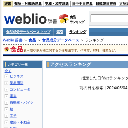
辞書
類語・対義語辞典
英和・和英辞典
日中中日辞典
日韓韓日辞典
古語
食品
ランキング
食品成分データベース トップ
索引
ランキング
Weblio 辞書
＞
食品
＞
食品成分データベース
＞ ランキング
食品
食べ物や飲み物に関する予備知識です。作り方、材料、種類など。
アクセスランキング
カテゴリ一覧
全て
ビジネス
＋
指定した日付のランキン
業界用語
＋
前の日を検索 | 2024/05/04
コンピュータ
＋
電車
＋
自動車・バイク
＋
船
＋
工学
＋
建築・不動産
＋