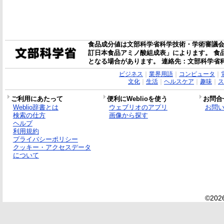
食品成分値は文部科学省科学技術・学術審議会
訂日本食品アミノ酸組成表」によります。 食
となる場合があります。 連絡先：文部科学省
ビジネス
｜
業界用語
｜
コンピュータ
｜
文化
｜
生活
｜
ヘルスケア
｜
趣味
｜
ス
ご利用にあたって
便利にWeblioを使う
お問合
Weblio辞書とは
ウェブリオのアプリ
お問
検索の仕方
画像から探す
ヘルプ
利用規約
プライバシーポリシー
クッキー・アクセスデータ
について
©2026