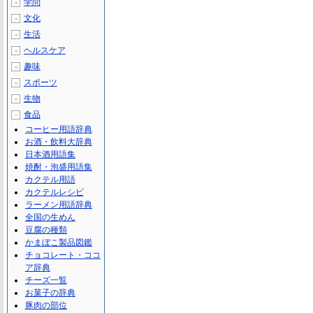
学問
＋
文化
＋
生活
＋
ヘルスケア
＋
趣味
＋
スポーツ
＋
生物
＋
食品
－
コーヒー用語辞典
お酒・飲料大辞典
日本酒用語集
焼酎・泡盛用語集
カクテル用語
カクテルレシピ
ラーメン用語辞典
全国の生めん
豆腐の種類
かまぼこ製品図鑑
チョコレート・ココ
ア辞典
チーズ一覧
お菓子の辞典
豚肉の部位