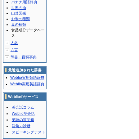
バナナ用語辞典
世界の油
山菜図鑑
お米の種類
豆の種類
食品成分データベー
ス
人名
＋
方言
＋
辞書・百科事典
＋
最近追加された辞書
Weblio実用類語辞典
Weblio実用英語辞典
Weblioのサービス
英会話コラム
Weblio英会話
英語の質問箱
語彙力診断
スピーキングテスト