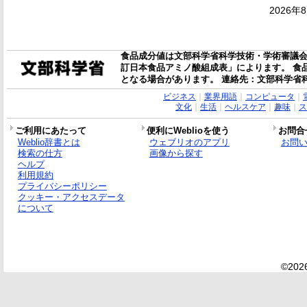
2026年
食品成分値は文部科学省科学技術・学術審議会
訂日本食品アミノ酸組成表」によります。 食
となる場合があります。 連絡先：文部科学省
ビジネス
｜
業界用語
｜
コンピュータ
｜
文化
｜
生活
｜
ヘルスケア
｜
趣味
｜
ス
ご利用にあたって
便利にWeblioを使う
お問合
Weblio辞書とは
ウェブリオのアプリ
お問
検索の仕方
画像から探す
ヘルプ
利用規約
プライバシーポリシー
クッキー・アクセスデータ
について
©2026