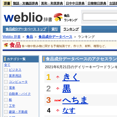
辞書
類語・対義語辞典
英和・和英辞典
日中中日辞典
日韓韓日辞典
古語
食品
ランキング
食品成分データベース トップ
索引
ランキング
Weblio 辞書
＞
食品
＞
食品成分データベース
＞ ランキング
食品
食べ物や飲み物に関する予備知識です。作り方、材料、種類など。
食品成分データベースのアクセスラン
カテゴリ一覧
全て
2021年6月21日のデイリーキーワードラン
ビジネス
＋
1
きく
業界用語
＋
コンピュータ
＋
2
黒
電車
＋
自動車・バイク
＋
3
へちま
船
＋
工学
＋
4
なす
建築・不動産
＋