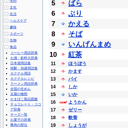
学問
5
ばら
＋
文化
＋
6
ぶり
生活
＋
ヘルスケア
＋
7
かえる
趣味
＋
8
そば
スポーツ
＋
生物
＋
9
いんげんまめ
食品
－
10
紅茶
コーヒー用語辞典
お酒・飲料大辞典
日本酒用語集
11
ほうぼう
焼酎・泡盛用語集
12
かます
カクテル用語
カクテルレシピ
13
パイ
ラーメン用語辞典
14
しか
全国の生めん
豆腐の種類
15
いか
かまぼこ製品図鑑
16
ようかん
チョコレート・ココ
ア辞典
17
ゼリー
チーズ一覧
18
軟骨
お菓子の辞典
豚肉の部位
19
しょうが