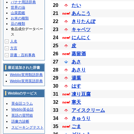
バナナ用語辞典
20
たい
世界の油
山菜図鑑
21
あんこう
お米の種類
22
きりたんぽ
豆の種類
食品成分データベー
23
キャベツ
ス
24
にんにく
人名
＋
25
皮
方言
＋
26
蒸留酒
辞書・百科事典
＋
27
あさ
最近追加された辞書
28
あさり
Weblio実用類語辞典
29
湯葉
Weblio実用英語辞典
30
はす
Weblioのサービス
31
凍り豆腐
32
寒天
英会話コラム
Weblio英会話
33
アイスクリーム
英語の質問箱
34
きゅうり
語彙力診断
35
ごま
スピーキングテスト