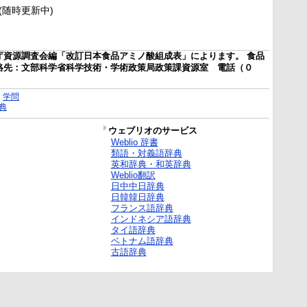
新(随時更新中)
庁資源調査会編「改訂日本食品アミノ酸組成表」によります。 食品
絡先：文部科学省科学技術・学術政策局政策課資源室 電話（０
｜
学問
典
ウェブリオのサービス
Weblio 辞書
類語・対義語辞典
英和辞典・和英辞典
Weblio翻訳
日中中日辞典
日韓韓日辞典
フランス語辞典
インドネシア語辞典
タイ語辞典
ベトナム語辞典
古語辞典