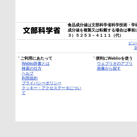
食品成分値は文部科学省科学技術・学
成分値を複製又は転載する場合は事前
３）５２５３－４１１１（代）
ビジ
ご利用にあたって
便利にWeblioを使う
Weblio辞書とは
ウェブリオのアプリ
検索の仕方
画像から探す
ヘルプ
利用規約
プライバシーポリシー
クッキー・アクセスデータについ
て