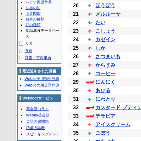
バナナ用語辞典
20
ほうぼう
世界の油
山菜図鑑
21
メルルーサ
お米の種類
22
たい
豆の種類
食品成分データベー
23
こしょう
ス
24
カゼイン
人名
＋
25
しか
方言
＋
26
さつまいも
辞書・百科事典
＋
27
からすみ
最近追加された辞書
28
コーヒー
Weblio実用類語辞典
29
にんにく
Weblio実用英語辞典
30
あひる
Weblioのサービス
31
にわとり
32
カスタード-プディ
英会話コラム
Weblio英会話
33
テラピア
英語の質問箱
34
アイスクリーム
語彙力診断
35
ごぼう
スピーキングテスト