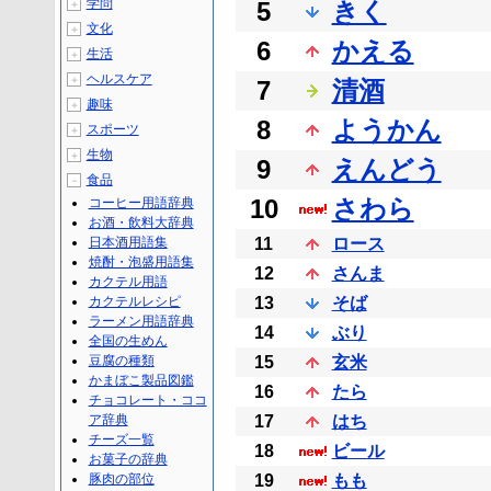
学問
5
きく
＋
文化
＋
6
かえる
生活
＋
ヘルスケア
＋
7
清酒
趣味
＋
8
ようかん
スポーツ
＋
生物
＋
9
えんどう
食品
－
10
さわら
コーヒー用語辞典
お酒・飲料大辞典
日本酒用語集
11
ロース
焼酎・泡盛用語集
12
さんま
カクテル用語
カクテルレシピ
13
そば
ラーメン用語辞典
14
ぶり
全国の生めん
豆腐の種類
15
玄米
かまぼこ製品図鑑
16
たら
チョコレート・ココ
ア辞典
17
はち
チーズ一覧
18
ビール
お菓子の辞典
豚肉の部位
19
もも