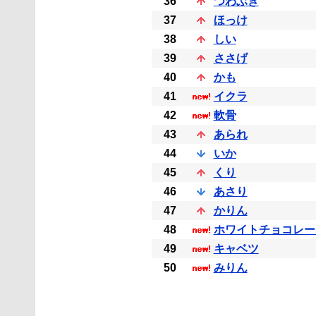
36
つわぶき
37
ほっけ
38
しい
39
ささげ
40
かも
41
イクラ
42
軟骨
43
あられ
44
いか
45
くり
46
あさり
47
かりん
48
ホワイトチョコレー
49
キャベツ
50
みりん