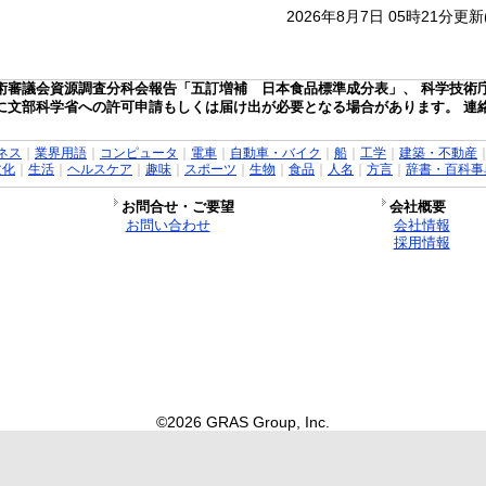
2026年8月7日 05時21分更
術審議会資源調査分科会報告「五訂増補 日本食品標準成分表」、 科学技術
に文部科学省への許可申請もしくは届け出が必要となる場合があります。 連
ネス
｜
業界用語
｜
コンピュータ
｜
電車
｜
自動車・バイク
｜
船
｜
工学
｜
建築・不動産
文化
｜
生活
｜
ヘルスケア
｜
趣味
｜
スポーツ
｜
生物
｜
食品
｜
人名
｜
方言
｜
辞書・百科事
お問合せ・ご要望
会社概要
お問い合わせ
会社情報
採用情報
©2026 GRAS Group, Inc.