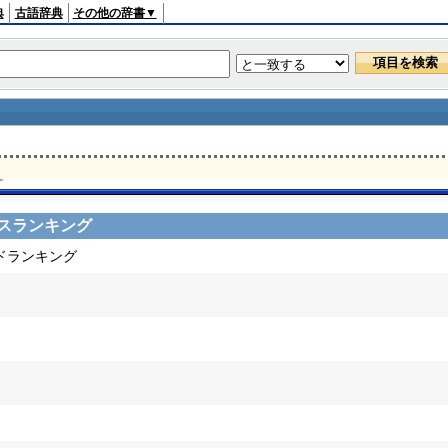
典
古語辞典
その他の辞書▼
。
スランキング
ードランキング