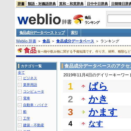
辞書
類語・対義語辞典
英和・和英辞典
日中中日辞典
日韓韓日辞
食品
ランキング
食品成分データベース トップ
索引
Weblio 辞書
＞
食品
＞
食品成分データベース
＞ ランキング
食品
食べ物や飲み物に関する予備知識です。作り方、材料、種類など
食品成分データベースのアクセ
カテゴリ一覧
全て
2019年11月4日のデイリーキーワ
ビジネス
＋
1
ばら
業界用語
＋
コンピュータ
＋
2
かき
電車
＋
自動車・バイク
＋
3
かます
船
＋
工学
＋
4
なす
建築・不動産
＋