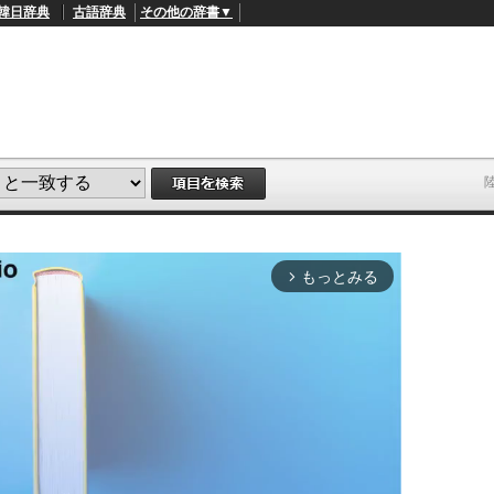
韓日辞典
古語辞典
その他の辞書▼
もっとみる
arrow_forward_ios