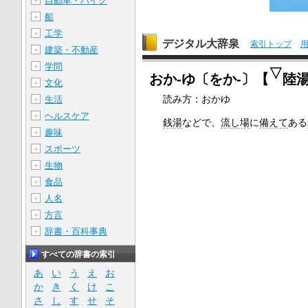
自動車・バイク
＋
船
＋
工学
＋
デジタル大辞泉
索引トップ
建築・不動産
＋
学問
＋
▽
おか‐ゆ〔をか‐〕【
陸
文化
＋
読み方：おかゆ
生活
＋
ヘルスケア
＋
銭湯
などで、
流し場
に
備えて
ある
趣味
＋
スポーツ
＋
生物
＋
食品
＋
人名
＋
方言
＋
辞書・百科事典
＋
すべての辞書の索引
あ
い
う
え
お
か
き
く
け
こ
さ
し
す
せ
そ