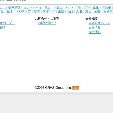
ネス
｜
業界用語
｜
コンピュータ
｜
電車
｜
自動車・バイク
｜
船
｜
工学
｜
建築・不動産
文化
｜
生活
｜
ヘルスケア
｜
趣味
｜
スポーツ
｜
生物
｜
食品
｜
人名
｜
方言
｜
辞書・百科事
お問合せ・ご要望
会社概要
オのアプリ
・
お問い合わせ
・
公式企業ページ
探す
・
会社情報
・
採用情報
©2026 GRAS Group, Inc.
RSS