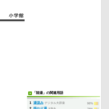
「陸湯」の関連用語
1
湯汲み
デジタル大辞泉
|
|
|
|
|
98%
2
掛かり湯
大阪弁
|
|
|
|
|