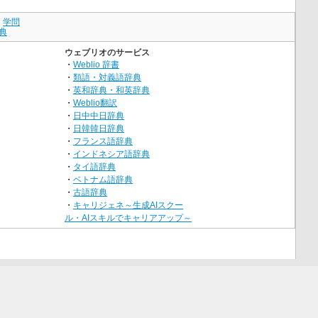
｜
学問
典
ウェブリオのサービス
・
Weblio 辞書
・
類語・対義語辞典
・
英和辞典・和英辞典
・
Weblio翻訳
・
日中中日辞典
・
日韓韓日辞典
・
フランス語辞典
・
インドネシア語辞典
・
タイ語辞典
・
ベトナム語辞典
・
古語辞典
・
キャリジェネ～生成AIスクー
ル・AIスキルでキャリアアップ～