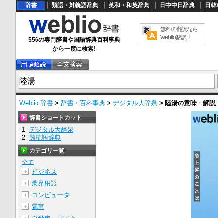
辞書
類語・対義語辞典
英和・和英辞典
日中中日辞典
日韓
無料の翻訳なら
Weblio翻訳！
556の専門辞書や国語辞典百科事典
から一度に検索!
Weblio 辞書
>
辞書・百科事典
>
デジタル大辞泉
>
陸湯
の意味・解説
辞書ショートカット
1
デジタル大辞泉
2
難読語辞典
カテゴリ一覧
全て
ビジネス
＋
業界用語
＋
コンピュータ
＋
電車
＋