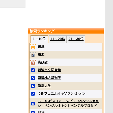
検索ランキング
1～10位
11～20位
21～30位
最遅
邂逅
為政者
新潟市立図書館
新潟地方裁判所
新潟大学
５β‐フェニルオキソラン‐２‐オン
３，５‐ビス［３，５‐ビス（ベンジルオキ
シ）ベンジルオキシ］ベンジルブロミド
黙祷