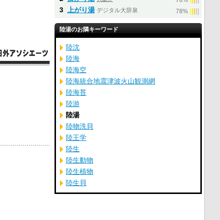
78%
3
上がり湯
デジタル大辞泉
|
|
|
|
|
78%
陸湯のお隣キーワード
陸沈
陸海
陸海空
陸海統合地震津波火山観測網
陸海苔
陸游
陸湯
陸物洗貝
陸王学
陸生
陸生動物
陸生植物
陸生貝