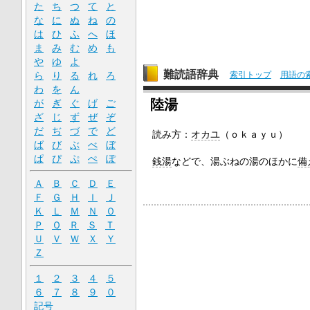
た
ち
つ
て
と
な
に
ぬ
ね
の
は
ひ
ふ
へ
ほ
ま
み
む
め
も
や
ゆ
よ
難読語辞典
索引トップ
用語の
ら
り
る
れ
ろ
わ
を
ん
陸湯
が
ぎ
ぐ
げ
ご
ざ
じ
ず
ぜ
ぞ
だ
ぢ
づ
で
ど
読み方：
オカユ
（ｏｋａｙｕ）
ば
び
ぶ
べ
ぼ
ぱ
ぴ
ぷ
ぺ
ぽ
銭湯
などで、湯ぶねの湯のほかに
備
Ａ
Ｂ
Ｃ
Ｄ
Ｅ
Ｆ
Ｇ
Ｈ
Ｉ
Ｊ
Ｋ
Ｌ
Ｍ
Ｎ
Ｏ
Ｐ
Ｑ
Ｒ
Ｓ
Ｔ
Ｕ
Ｖ
Ｗ
Ｘ
Ｙ
Ｚ
１
２
３
４
５
６
７
８
９
０
記号