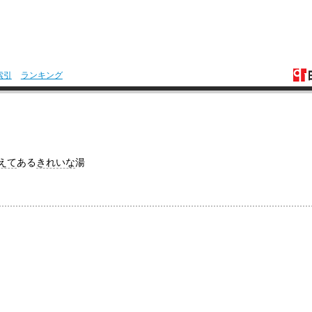
索引
ランキング
えて
ある
きれいな
湯