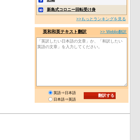
新島式コロニー回転受け身
>>もっとランキングを見る
英和和英テキスト翻訳
>> Weblio翻訳
英語⇒日本語
日本語⇒英語