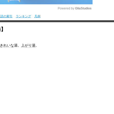
Powered by 
GliaStudios
用語の索引
ランキング
凡例
M
湯】
u
t
e
きれいな
湯。
上がり湯
。