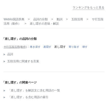
ランキングをもっと見る
Weblio国語辞典
>
品詞の分類
>
動詞
>
五段活用
>
サ行五段
活用（動作）
>
差し隠す
の意味・解説
「差し隠す」の品詞の分類
差し隠す
サ行五段活用(動作)
巻き戻す
差隠す
寄り臥す
壊す
品詞
五段活用に関連する言葉
「差し隠す」の関連ページ
「差し隠す」を解説文に含む用語の一覧
「差し隠す」を含む用語の索引