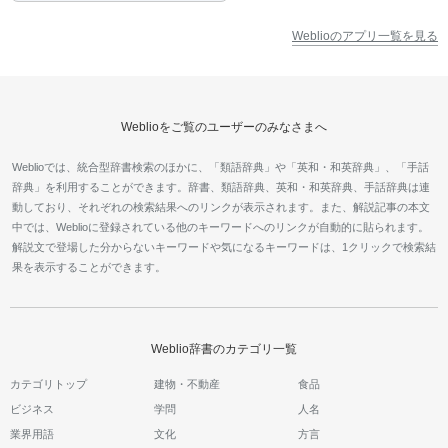
Weblioのアプリ一覧を見る
Weblioをご覧のユーザーのみなさまへ
Weblioでは、統合型辞書検索のほかに、「類語辞典」や「英和・和英辞典」、「手話
辞典」を利用することができます。辞書、類語辞典、英和・和英辞典、手話辞典は連
動しており、それぞれの検索結果へのリンクが表示されます。また、解説記事の本文
中では、Weblioに登録されている他のキーワードへのリンクが自動的に貼られます。
解説文で登場した分からないキーワードや気になるキーワードは、1クリックで検索結
果を表示することができます。
Weblio辞書のカテゴリ一覧
カテゴリトップ
建物・不動産
食品
ビジネス
学問
人名
業界用語
文化
方言