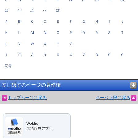
ぱ
ぴ
ぷ
ぺ
ぽ
Ａ
Ｂ
Ｃ
Ｄ
Ｅ
Ｆ
Ｇ
Ｈ
Ｉ
Ｊ
Ｋ
Ｌ
Ｍ
Ｎ
Ｏ
Ｐ
Ｑ
Ｒ
Ｓ
Ｔ
Ｕ
Ｖ
Ｗ
Ｘ
Ｙ
Ｚ
１
２
３
４
５
６
７
８
９
０
記号
差し隠すのページの著作権
トップページに戻る
ページ上部に戻る
Weblio
国語辞典アプリ