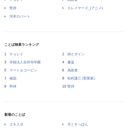
堅持
スレイヤーズ_(アニメ)
河本ロバート
ことば検索ランキング
チョレイ
姉とボイン
学校法人吉祥寺学園
邂逅
マートルコービン
為政者
確認
松村謙三 (実業家)
矜持
堅持
新着のことば
エキスポ
月とすっぽん