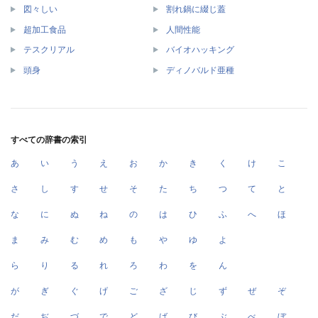
図々しい
割れ鍋に綴じ蓋
超加工食品
人間性能
テスクリアル
バイオハッキング
頭身
ディノバルド亜種
すべての辞書の索引
あ
い
う
え
お
か
き
く
け
こ
さ
し
す
せ
そ
た
ち
つ
て
と
な
に
ぬ
ね
の
は
ひ
ふ
へ
ほ
ま
み
む
め
も
や
ゆ
よ
ら
り
る
れ
ろ
わ
を
ん
が
ぎ
ぐ
げ
ご
ざ
じ
ず
ぜ
ぞ
だ
ぢ
づ
で
ど
ば
び
ぶ
べ
ぼ