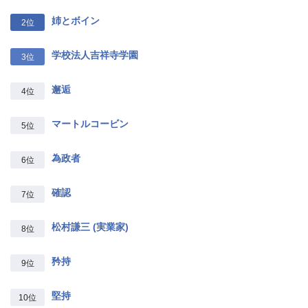
姉とボイン
2位
学校法人吉祥寺学園
3位
邂逅
4位
マートルコービン
5位
為政者
6位
確認
7位
松村謙三 (実業家)
8位
矜持
9位
堅持
10位