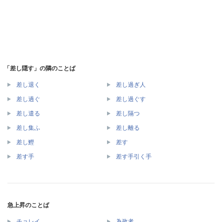
「差し隠す」の隣のことば
差し退く
差し過ぎ人
差し過ぐ
差し過ぐす
差し遣る
差し隔つ
差し集ふ
差し離る
差し鰹
差す
差す手
差す手引く手
急上昇のことば
チョレイ
為政者