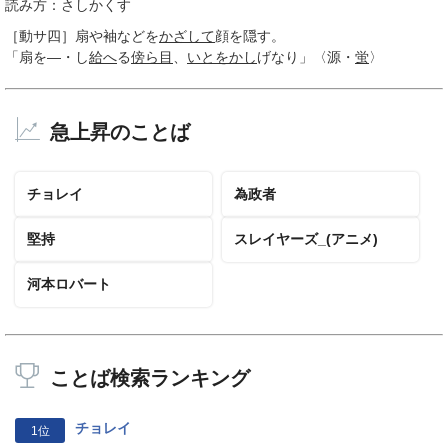
読み方：さしかくす
［動サ四］
扇や袖などを
かざして
顔を隠す。
「扇を―・し
給へ
る
傍ら目
、
いとをかし
げなり」〈源・
蛍
〉
急上昇のことば
チョレイ
為政者
堅持
スレイヤーズ_(アニメ)
河本ロバート
ことば検索ランキング
チョレイ
1位