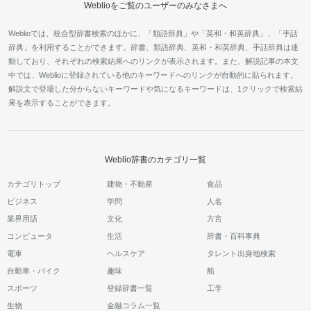
Weblioをご覧のユーザーのみなさまへ
Weblioでは、統合型辞書検索のほかに、「類語辞典」や「英和・和英辞典」、「手話
辞典」を利用することができます。辞書、類語辞典、英和・和英辞典、手話辞典は連
動しており、それぞれの検索結果へのリンクが表示されます。また、解説記事の本文
中では、Weblioに登録されている他のキーワードへのリンクが自動的に貼られます。
解説文で登場した分からないキーワードや気になるキーワードは、1クリックで検索結
果を表示することができます。
Weblio辞書のカテゴリ一覧
カテゴリトップ
建物・不動産
食品
ビジネス
学問
人名
業界用語
文化
方言
コンピュータ
生活
辞書・百科事典
電車
ヘルスケア
タレント出身地検索
自動車・バイク
趣味
船
スポーツ
登録辞書一覧
工学
生物
金融コラム一覧