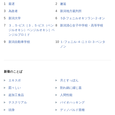
最遅
邂逅
為政者
新潟地方裁判所
新潟大学
５β‐フェニルオキソラン‐２‐オン
３，５‐ビス［３，５‐ビス（ベン
新潟清心女子中学校・高等学校
ジルオキシ）ベンジルオキシ］ベ
ンジルブロミド
新潟自動車学校
１‐フェニル‐４‐ニトロ‐３‐ペンタ
ノン
新着のことば
エキスポ
月とすっぽん
図々しい
割れ鍋に綴じ蓋
超加工食品
人間性能
テスクリアル
バイオハッキング
頭身
ディノバルド亜種