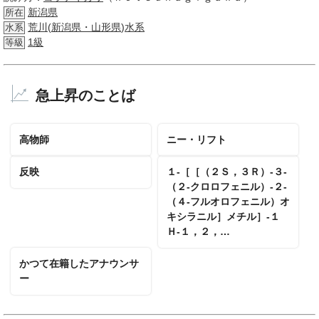
新潟県
所在
荒川
(
新潟県・山形県
)
水系
水系
1級
等級
急上昇のことば
高物師
ニー・リフト
反映
１‐［［（２Ｓ，３Ｒ）‐３‐
（２‐クロロフェニル）‐２‐
（４‐フルオロフェニル）オ
キシラニル］メチル］‐１
Ｈ‐１，２，…
かつて在籍したアナウンサ
ー