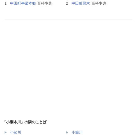
中田町牛縊本郷
百科事典
中田町黒木
百科事典
「小綱木川」の隣のことば
小節川
小籠川