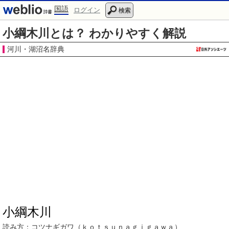
国語
ログイン
検索
小綱木川とは？ わかりやすく解説
河川・湖沼名辞典
小綱木川
読み方：
コツナギガワ
（ｋｏｔｓｕｎａｇｉｇａｗａ）