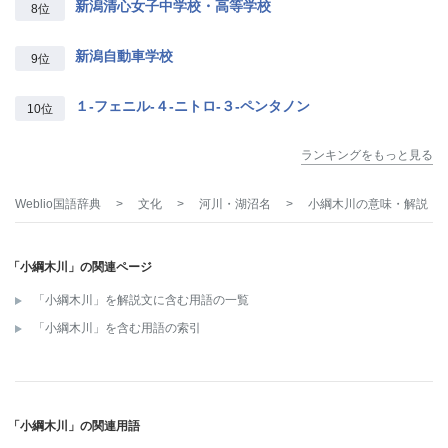
新潟清心女子中学校・高等学校
8位
新潟自動車学校
9位
１‐フェニル‐４‐ニトロ‐３‐ペンタノン
10位
ランキングをもっと見る
Weblio国語辞典
>
文化
>
河川・湖沼名
>
小綱木川
の意味・解説
「小綱木川」の関連ページ
「小綱木川」を解説文に含む用語の一覧
「小綱木川」を含む用語の索引
「小綱木川」の関連用語