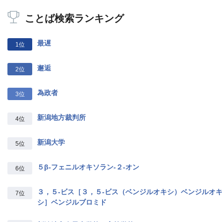
ことば検索ランキング
最遅
1位
邂逅
2位
為政者
3位
新潟地方裁判所
4位
新潟大学
5位
５β‐フェニルオキソラン‐２‐オン
6位
３，５‐ビス［３，５‐ビス（ベンジルオキシ）ベンジルオ
7位
シ］ベンジルブロミド