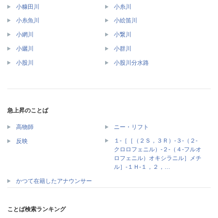
小糠田川
小糸川
小糸魚川
小絵笛川
小網川
小繋川
小纚川
小群川
小股川
小股川分水路
急上昇のことば
高物師
ニー・リフト
１‐［［（２Ｓ，３Ｒ）‐３‐（２‐
反映
クロロフェニル）‐２‐（４‐フルオ
ロフェニル）オキシラニル］メチ
ル］‐１Ｈ‐１，２，…
かつて在籍したアナウンサー
ことば検索ランキング