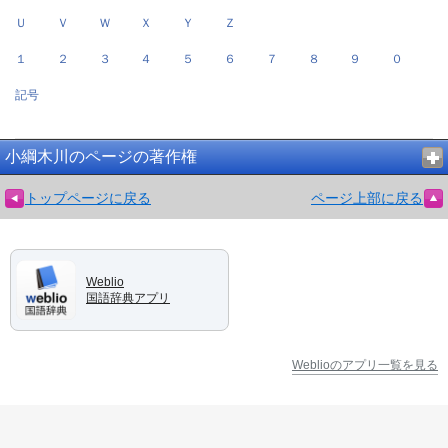
Ｕ
Ｖ
Ｗ
Ｘ
Ｙ
Ｚ
１
２
３
４
５
６
７
８
９
０
記号
小綱木川のページの著作権
トップページに戻る
ページ上部に戻る
Weblio
国語辞典アプリ
Weblioのアプリ一覧を見る