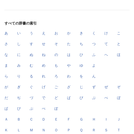
すべての辞書の索引
あ
い
う
え
お
か
き
く
け
こ
さ
し
す
せ
そ
た
ち
つ
て
と
な
に
ぬ
ね
の
は
ひ
ふ
へ
ほ
ま
み
む
め
も
や
ゆ
よ
ら
り
る
れ
ろ
わ
を
ん
が
ぎ
ぐ
げ
ご
ざ
じ
ず
ぜ
ぞ
だ
ぢ
づ
で
ど
ば
び
ぶ
べ
ぼ
ぱ
ぴ
ぷ
ぺ
ぽ
Ａ
Ｂ
Ｃ
Ｄ
Ｅ
Ｆ
Ｇ
Ｈ
Ｉ
Ｊ
Ｋ
Ｌ
Ｍ
Ｎ
Ｏ
Ｐ
Ｑ
Ｒ
Ｓ
Ｔ