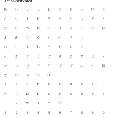
すべての辞書の索引
あ
い
う
え
お
か
き
く
け
こ
さ
し
す
せ
そ
た
ち
つ
て
と
な
に
ぬ
ね
の
は
ひ
ふ
へ
ほ
ま
み
む
め
も
や
ゆ
よ
ら
り
る
れ
ろ
わ
を
ん
が
ぎ
ぐ
げ
ご
ざ
じ
ず
ぜ
ぞ
だ
ぢ
づ
で
ど
ば
び
ぶ
べ
ぼ
ぱ
ぴ
ぷ
ぺ
ぽ
Ａ
Ｂ
Ｃ
Ｄ
Ｅ
Ｆ
Ｇ
Ｈ
Ｉ
Ｊ
Ｋ
Ｌ
Ｍ
Ｎ
Ｏ
Ｐ
Ｑ
Ｒ
Ｓ
Ｔ
Ｕ
Ｖ
Ｗ
Ｘ
Ｙ
Ｚ
１
２
３
４
５
６
７
８
９
０