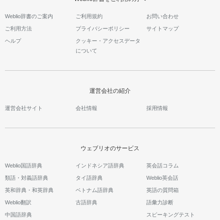
Weblio辞書のご案内
ご利用規約
お問い合わせ
ご利用方法
プライバシーポリシー
サイトマップ
ヘルプ
クッキー・アクセスデータ
について
運営会社の紹介
運営会社サイト
会社情報
採用情報
ウェブリオのサービス
Weblio国語辞典
インドネシア語辞典
英会話コラム
類語・対義語辞典
タイ語辞典
Weblio英会話
英和辞典・和英辞典
ベトナム語辞典
英語の質問箱
Weblio翻訳
古語辞典
語彙力診断
中国語辞典
スピーキングテスト