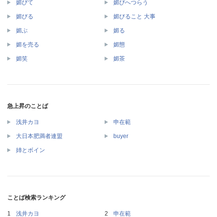
媚びて
媚びへつらう
媚びる
媚びること 大事
媚ぶ
媚る
媚を売る
媚態
媚笑
媚茶
急上昇のことば
浅井カヨ
申在範
大日本肥満者連盟
buyer
姉とボイン
ことば検索ランキング
浅井カヨ
申在範