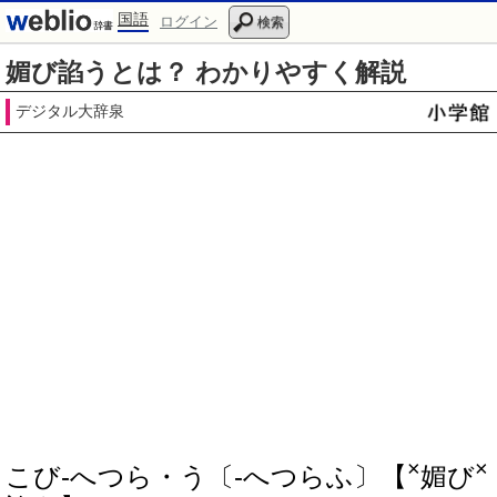
国語
ログイン
検索
媚び諂うとは？ わかりやすく解説
デジタル大辞泉
×
×
こび‐へつら・う〔‐へつらふ〕【
媚び