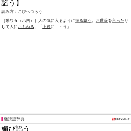
諂う】
読み方：こびへつらう
［動ワ五（ハ四）］
人の気に入るように
振る舞う
。
お世辞
を
言った
り
して人に
おもねる
。「
上役
に―・う」
難読語辞典
媚び諂う