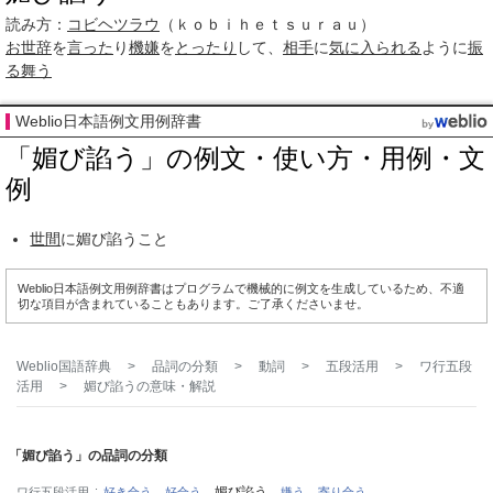
読み方：
コビヘツラウ
（ｋｏｂｉｈｅｔｓｕｒａｕ）
お世辞
を
言った
り
機嫌
を
とったり
して、
相手
に
気に入られる
ように
振
る舞う
Weblio日本語例文用例辞書
「媚び諂う」の例文・使い方・用例・文
例
世間
に媚び諂うこと
Weblio日本語例文用例辞書はプログラムで機械的に例文を生成しているため、不適
切な項目が含まれていることもあります。ご了承くださいませ。
Weblio国語辞典
>
品詞の分類
>
動詞
>
五段活用
>
ワ行五段
活用
>
媚び諂う
の意味・解説
「媚び諂う」の品詞の分類
媚び諂う
ワ行五段活用
好き合う
好合う
嫌う
寄り合う