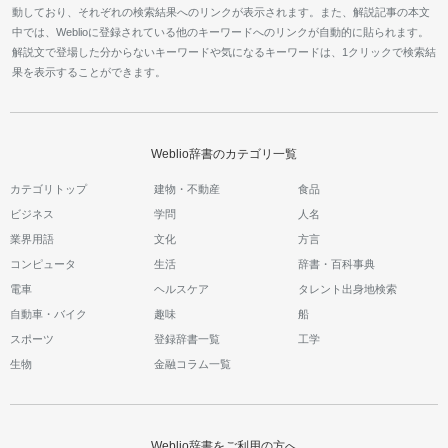
動しており、それぞれの検索結果へのリンクが表示されます。また、解説記事の本文
中では、Weblioに登録されている他のキーワードへのリンクが自動的に貼られます。
解説文で登場した分からないキーワードや気になるキーワードは、1クリックで検索結
果を表示することができます。
Weblio辞書のカテゴリ一覧
カテゴリトップ
建物・不動産
食品
ビジネス
学問
人名
業界用語
文化
方言
コンピュータ
生活
辞書・百科事典
電車
ヘルスケア
タレント出身地検索
自動車・バイク
趣味
船
スポーツ
登録辞書一覧
工学
生物
金融コラム一覧
Weblio辞書をご利用の方へ