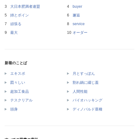
大日本肥満者連盟
buyer
姉とボイン
邂逅
頑張る
service
最大
オーダー
新着のことば
エキスポ
月とすっぽん
図々しい
割れ鍋に綴じ蓋
超加工食品
人間性能
テスクリアル
バイオハッキング
頭身
ディノバルド亜種