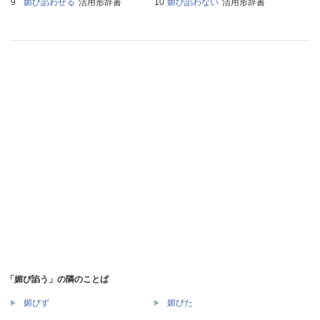
媚び諂わせる
活用形辞書
媚び諂わない
活用形辞書
「媚び諂う」の隣のことば
媚びず
媚びた