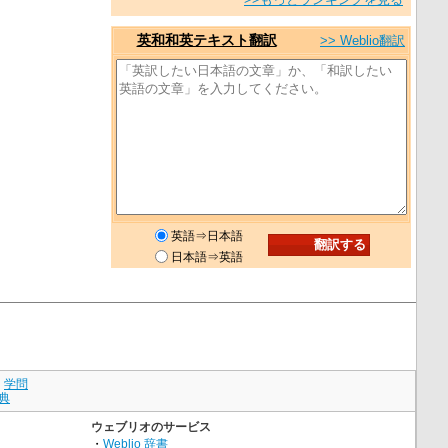
英和和英テキスト翻訳
>> Weblio翻訳
英語⇒日本語
日本語⇒英語
｜
学問
典
ウェブリオのサービス
・
Weblio 辞書