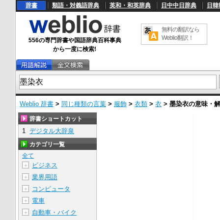
辞書
類語・対義語辞典
英和・和英辞典
日中中日辞典
日韓
無料の翻訳なら
Weblio翻訳！
556の専門辞書や国語辞典百科事典
から一度に検索!
Weblio 辞書
>
同じ種類の言葉
>
服飾
>
衣類
>
衣
>
墨染衣
の意味・
辞書ショートカット
1
デジタル大辞泉
カテゴリ一覧
全て
ビジネス
＋
業界用語
＋
コンピュータ
＋
電車
＋
自動車・バイク
＋