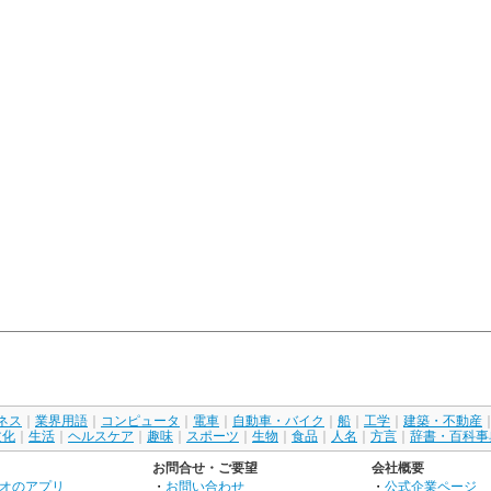
ネス
｜
業界用語
｜
コンピュータ
｜
電車
｜
自動車・バイク
｜
船
｜
工学
｜
建築・不動産
文化
｜
生活
｜
ヘルスケア
｜
趣味
｜
スポーツ
｜
生物
｜
食品
｜
人名
｜
方言
｜
辞書・百科事
お問合せ・ご要望
会社概要
オのアプリ
・
お問い合わせ
・
公式企業ページ