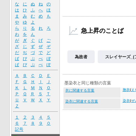
な
に
ぬ
ね
の
は
ひ
ふ
へ
ほ
ま
み
む
め
も
や
ゆ
よ
ら
り
る
れ
ろ
急上昇のことば
わ
を
ん
が
ぎ
ぐ
げ
ご
ざ
じ
ず
ぜ
ぞ
だ
ぢ
づ
で
ど
為政者
スレイヤーズ_(
ば
び
ぶ
べ
ぼ
ぱ
ぴ
ぷ
ぺ
ぽ
Ａ
Ｂ
Ｃ
Ｄ
Ｅ
Ｆ
Ｇ
Ｈ
Ｉ
Ｊ
墨染衣と同じ種類の言葉
Ｋ
Ｌ
Ｍ
Ｎ
Ｏ
胞衣
(
え
衣に関連する言葉
Ｐ
Ｑ
Ｒ
Ｓ
Ｔ
Ｕ
Ｖ
Ｗ
Ｘ
Ｙ
染衣
(
ぜ
染衣に関連する言葉
Ｚ
１
２
３
４
５
６
７
８
９
０
記号