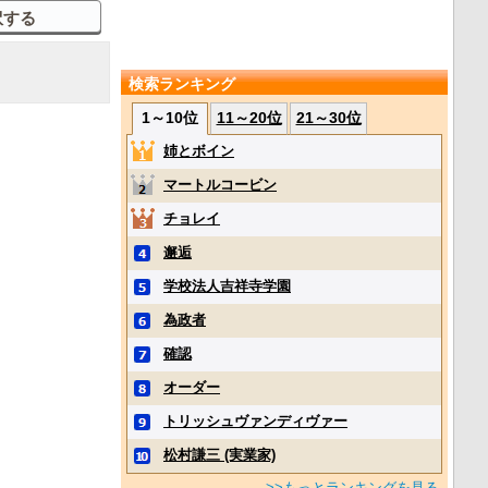
検索ランキング
1～10位
11～20位
21～30位
姉とボイン
マートルコービン
チョレイ
邂逅
学校法人吉祥寺学園
為政者
確認
オーダー
トリッシュヴァンディヴァー
松村謙三 (実業家)
>>もっとランキングを見る