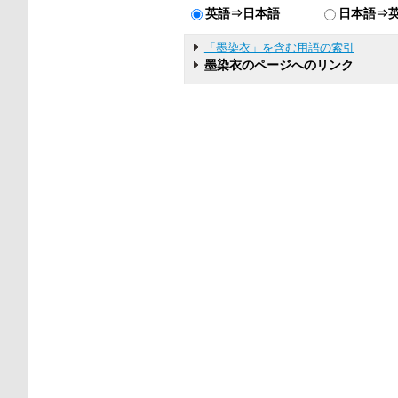
英語⇒日本語
日本語⇒
「墨染衣」を含む用語の索引
墨染衣のページへのリンク