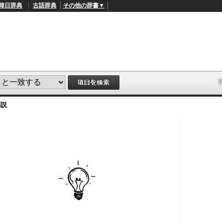
韓日辞典
古語辞典
その他の辞書▼
解説