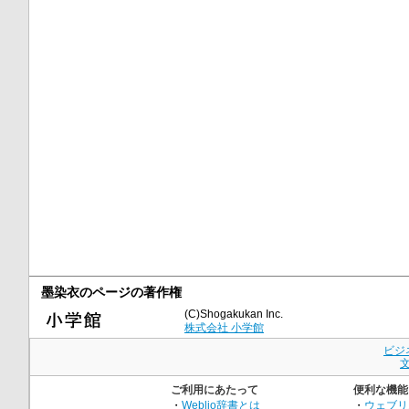
墨染衣のページの著作権
(C)Shogakukan Inc.
株式会社 小学館
ビジ
ご利用にあたって
便利な機能
・
Weblio辞書とは
・
ウェブリ