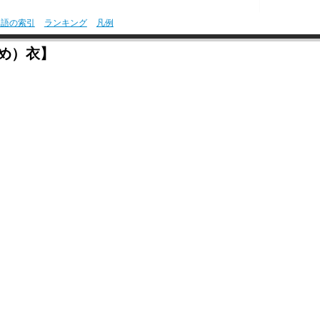
用語の索引
ランキング
凡例
め）衣】