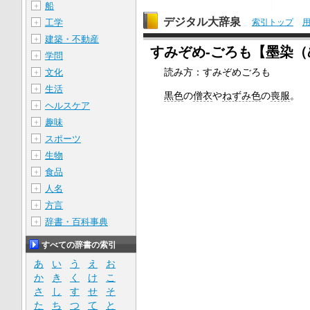
船
＋
デジタル大辞泉
索引トップ
工学
＋
建築・不動産
＋
すみぞめ‐ごろも【墨染（
学問
＋
読み方：すみぞめごろも
文化
＋
生活
＋
黒色
の
僧衣
や
ねずみ色
の
喪服
。
ヘルスケア
＋
趣味
＋
スポーツ
＋
生物
＋
食品
＋
人名
＋
方言
＋
辞書・百科事典
＋
すべての辞書の索引
あ
い
う
え
お
か
き
く
け
こ
さ
し
す
せ
そ
た
ち
つ
て
と