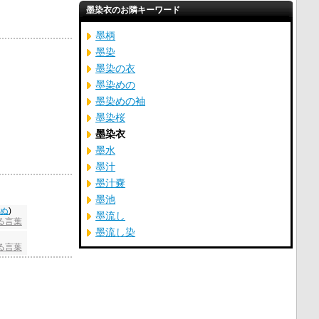
墨染衣のお隣キーワード
墨柄
墨染
墨染の衣
墨染めの
墨染めの袖
墨染桜
墨染衣
墨水
墨汁
墨汁嚢
墨池
ぬ
)
墨流し
る言葉
墨流し染
る言葉