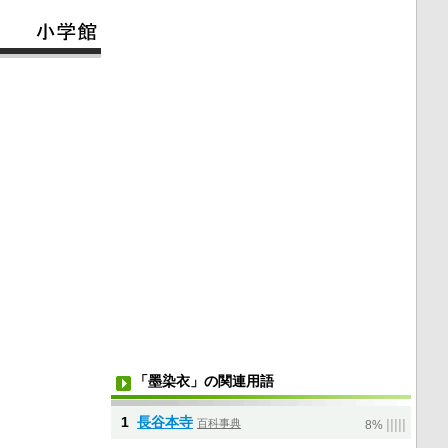
「墨染衣」の関連用語
1
長谷本寺
百科事典
|
|
|
|
|
8%