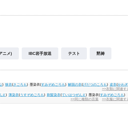
アニメ)
IBC岩手放送
テスト
黙祷
な
)
狭衣
(
さごろも
)
墨染衣
(
すみぞめごろも
)
解脱の衣
(
げだつのころも
)
皮衣
(
かわぎ
>>衣類に関連す
んえ
)
薄染衣
(
うすぞめごろも
)
剃髪染衣
(
ていはつぜんえ
)
墨染衣
(
すみぞめごろも
)
>>同じ種類の言葉
>>衣服に関連す