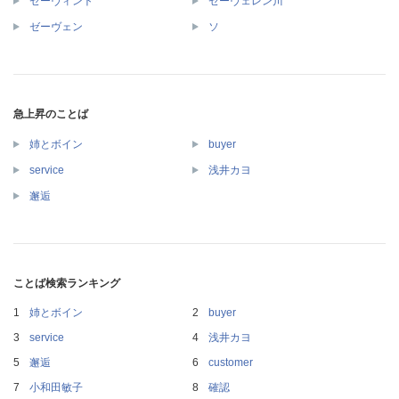
ゼーヴィント
ゼーヴェレン川
ゼーヴェン
ソ
急上昇のことば
姉とボイン
buyer
service
浅井カヨ
邂逅
ことば検索ランキング
姉とボイン
buyer
service
浅井カヨ
邂逅
customer
小和田敏子
確認