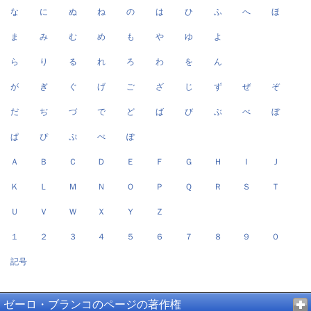
な
に
ぬ
ね
の
は
ひ
ふ
へ
ほ
ま
み
む
め
も
や
ゆ
よ
ら
り
る
れ
ろ
わ
を
ん
が
ぎ
ぐ
げ
ご
ざ
じ
ず
ぜ
ぞ
だ
ぢ
づ
で
ど
ば
び
ぶ
べ
ぼ
ぱ
ぴ
ぷ
ぺ
ぽ
Ａ
Ｂ
Ｃ
Ｄ
Ｅ
Ｆ
Ｇ
Ｈ
Ｉ
Ｊ
Ｋ
Ｌ
Ｍ
Ｎ
Ｏ
Ｐ
Ｑ
Ｒ
Ｓ
Ｔ
Ｕ
Ｖ
Ｗ
Ｘ
Ｙ
Ｚ
１
２
３
４
５
６
７
８
９
０
記号
ゼーロ・ブランコのページの著作権