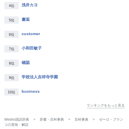
浅井カヨ
4位
邂逅
5位
customer
6位
小和田敏子
7位
確認
8位
学校法人吉祥寺学園
9位
business
10位
ランキングをもっと見る
Weblio国語辞典
>
辞書・百科事典
>
百科事典
>
ゼーロ・ブラン
コ
の意味・解説