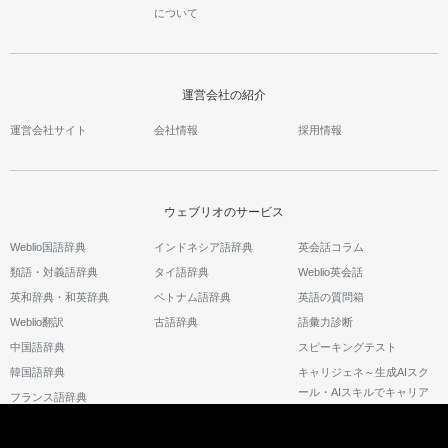
について
運営会社の紹介
運営会社サイト
会社情報
採用情報
ウェブリオのサービス
Weblio国語辞典
インドネシア語辞典
英会話コラム
類語・対義語辞典
タイ語辞典
Weblio英会話
英和辞典・和英辞典
ベトナム語辞典
英語の質問箱
Weblio翻訳
古語辞典
語彙力診断
中国語辞典
スピーキングテスト
韓国語辞典
キャリジェネ～生成AIスク
ール・AIスキルでキャリア
フランス語辞典
アップ～