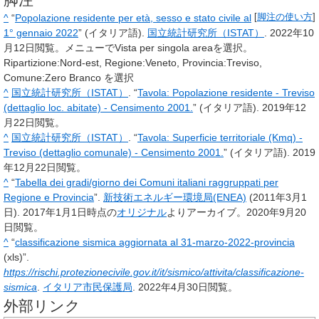
^
“
Popolazione residente per età, sesso e stato civile al
[
脚注の使い方
]
1° gennaio 2022
” (イタリア語).
国立統計研究所（ISTAT）
.
2022年10
月12日
閲覧。
メニューでVista per singola areaを選択。
Ripartizione:Nord-est, Regione:Veneto, Provincia:Treviso,
Comune:Zero Branco を選択
^
国立統計研究所（ISTAT）
. “
Tavola: Popolazione residente - Treviso
(dettaglio loc. abitate) - Censimento 2001.
” (イタリア語).
2019年12
月22日
閲覧。
^
国立統計研究所（ISTAT）
. “
Tavola: Superficie territoriale (Kmq) -
Treviso (dettaglio comunale) - Censimento 2001.
” (イタリア語).
2019
年12月22日
閲覧。
^
“
Tabella dei gradi/giorno dei Comuni italiani raggruppati per
Regione e Provincia
”.
新技術エネルギー環境局(ENEA)
(2011年3月1
日). 2017年1月1日時点の
オリジナル
よりアーカイブ。
2020年9月20
日
閲覧。
^
“
classificazione sismica aggiornata al 31-marzo-2022-provincia
(xls)”.
https://rischi.protezionecivile.gov.it/it/sismico/attivita/classificazione-
sismica
.
イタリア市民保護局
.
2022年4月30日
閲覧。
外部リンク