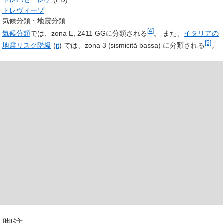
トレヴィーゾ
気候分類・地震分類
[4]
気候分類
では、zona E, 2411 GGに分類される
。 また、
イタリアの
[5]
地震リスク階級
(
it
)
では、zona 3
(sismicità bassa)
に分類される
。
脚注