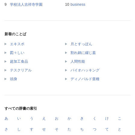
学校法人吉祥寺学園
business
新着のことば
エキスポ
月とすっぽん
図々しい
割れ鍋に綴じ蓋
超加工食品
人間性能
テスクリアル
バイオハッキング
頭身
ディノバルド亜種
すべての辞書の索引
あ
い
う
え
お
か
き
く
け
こ
さ
し
す
せ
そ
た
ち
つ
て
と