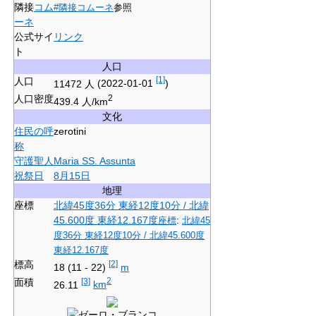
隣接
コム
#隣接コムーネ
参照
ーネ
公式サイ
リンク
ト
人口
人口
[1]
11472 人
(2022-01-01
)
人口密度
2
439.4 人/km
文化
住民の呼
zerotini
称
守護聖人
Maria SS. Assunta
祝祭日
8月15日
地理
座標
北緯45度36分
東経12度10分
/
北緯
45.600度 東経12.167度
座標
:
北緯45
度36分
東経12度10分
/
北緯45.600度
東経12.167度
標高
[2]
18 (11 - 22)
m
面積
[3]
2
26.11
km