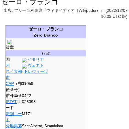
ゼーロ・ブランコ
出典: フリー百科事典『ウィキペディア（Wikipedia）』 (2022/12/07
10:09 UTC 版)
ゼーロ・ブランコ
Zero Branco
紋章
行政
国
イタリア
州
ヴェネト
県／大都
トレヴィーゾ
市
CAP
（郵
31059
便番号）
市外局番
0422
ISTAT
コ
026095
ード
識別コー
M171
ド
分離集落
Sant'Alberto, Scandolara