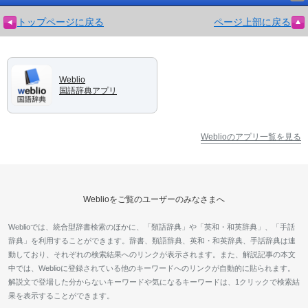
トップページに戻る
ページ上部に戻る
Weblio
国語辞典アプリ
Weblioのアプリ一覧を見る
Weblioをご覧のユーザーのみなさまへ
Weblioでは、統合型辞書検索のほかに、「類語辞典」や「英和・和英辞典」、「手話
辞典」を利用することができます。辞書、類語辞典、英和・和英辞典、手話辞典は連
動しており、それぞれの検索結果へのリンクが表示されます。また、解説記事の本文
中では、Weblioに登録されている他のキーワードへのリンクが自動的に貼られます。
解説文で登場した分からないキーワードや気になるキーワードは、1クリックで検索結
果を表示することができます。