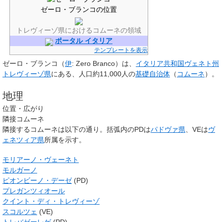
ゼーロ・ブランコの位置
トレヴィーゾ県におけるコムーネの領域
ポータル イタリア
テンプレートを表示
ゼーロ・ブランコ
（
伊
:
Zero Branco
）は、
イタリア共和国
ヴェネト州
トレヴィーゾ県
にある、人口約11,000人の
基礎自治体
（
コムーネ
）。
地理
位置・広がり
隣接コムーネ
隣接するコムーネは以下の通り。括弧内のPDは
パドヴァ県
、VEは
ヴ
ェネツィア県
所属を示す。
モリアーノ・ヴェーネト
モルガーノ
ピオンビーノ・デーゼ
(PD)
プレガンツィオール
クイント・ディ・トレヴィーゾ
スコルツェ
(VE)
トレバゼーレゲ
(PD)