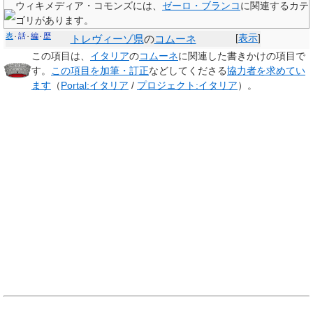
ウィキメディア・コモンズには、
ゼーロ・ブランコ
に関連するカテ
ゴリがあります。
表
話
編
歴
[
表示
]
トレヴィーゾ県
の
コムーネ
この項目は、
イタリア
の
コムーネ
に関連した
書きかけの項目
で
す。
この項目を加筆・訂正
などしてくださる
協力者を求めてい
ます
（
Portal:イタリア
/
プロジェクト:イタリア
）。