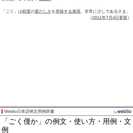
「ごく」は
程度
の
甚だしさ
を
意味する
表現
。非常に少しであるさま。
（
2011年
7月4日
更新
）
Weblio日本語例文用例辞書
「ごく僅か」の例文・使い方・用例・文
例