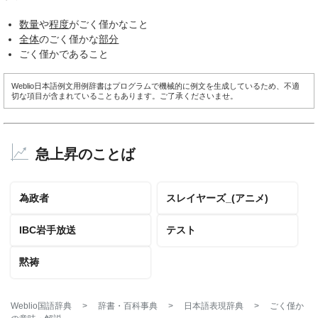
数量
や
程度
がごく僅かなこと
全体
のごく僅かな
部分
ごく僅かであること
Weblio日本語例文用例辞書はプログラムで機械的に例文を生成しているため、不適
切な項目が含まれていることもあります。ご了承くださいませ。
急上昇のことば
為政者
スレイヤーズ_(アニメ)
IBC岩手放送
テスト
黙祷
Weblio国語辞典
>
辞書・百科事典
>
日本語表現辞典
>
ごく僅か