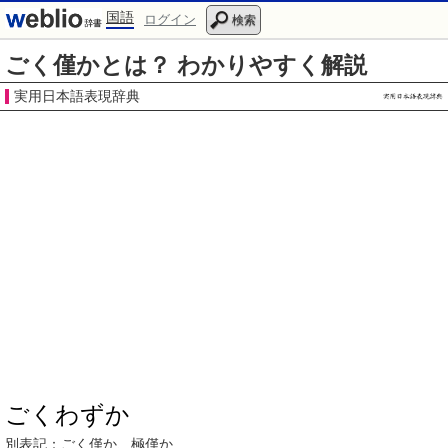
国語
ログイン
検索
ごく僅かとは？ わかりやすく解説
実用日本語表現辞典
ごくわずか
別表記：
ごく僅か、
極僅か