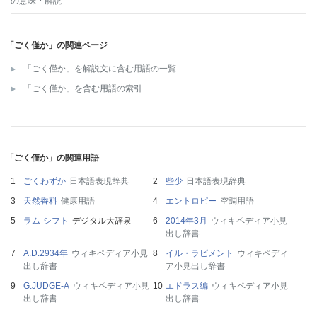
の意味・解説
「ごく僅か」の関連ページ
「ごく僅か」を解説文に含む用語の一覧
「ごく僅か」を含む用語の索引
「ごく僅か」の関連用語
ごくわずか
日本語表現辞典
些少
日本語表現辞典
天然香料
健康用語
エントロピー
空調用語
ラム‐シフト
デジタル大辞泉
2014年3月
ウィキペディア小見
出し辞書
A.D.2934年
ウィキペディア小見
イル・ラピメント
ウィキペディ
出し辞書
ア小見出し辞書
G.JUDGE-A
ウィキペディア小見
エドラス編
ウィキペディア小見
出し辞書
出し辞書