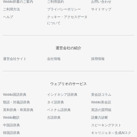
Weblio辞書のご案内
ご利用規約
お問い合わせ
ご利用方法
プライバシーポリシー
サイトマップ
ヘルプ
クッキー・アクセスデータ
について
運営会社の紹介
運営会社サイト
会社情報
採用情報
ウェブリオのサービス
Weblio国語辞典
インドネシア語辞典
英会話コラム
類語・対義語辞典
タイ語辞典
Weblio英会話
英和辞典・和英辞典
ベトナム語辞典
英語の質問箱
Weblio翻訳
古語辞典
語彙力診断
中国語辞典
スピーキングテスト
韓国語辞典
キャリジェネ～生成AIスク