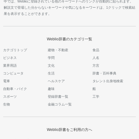
中では、Weblioに登録されている他のキーワードへのリンクが自動的に貼られます。
解説文で登場した分からないキーワードや気になるキーワードは、1クリックで検索結
果を表示することができます。
Weblio辞書のカテゴリ一覧
カテゴリトップ
建物・不動産
食品
ビジネス
学問
人名
業界用語
文化
方言
コンピュータ
生活
辞書・百科事典
電車
ヘルスケア
タレント出身地検索
自動車・バイク
趣味
船
スポーツ
登録辞書一覧
工学
生物
金融コラム一覧
Weblio辞書をご利用の方へ