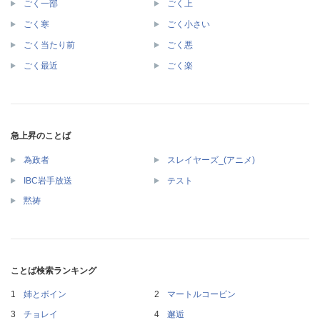
ごく一部
ごく上
ごく寒
ごく小さい
ごく当たり前
ごく悪
ごく最近
ごく楽
急上昇のことば
為政者
スレイヤーズ_(アニメ)
IBC岩手放送
テスト
黙祷
ことば検索ランキング
姉とボイン
マートルコービン
チョレイ
邂逅