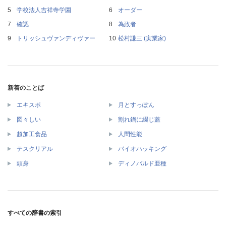
学校法人吉祥寺学園
オーダー
確認
為政者
トリッシュヴァンディヴァー
松村謙三 (実業家)
新着のことば
エキスポ
月とすっぽん
図々しい
割れ鍋に綴じ蓋
超加工食品
人間性能
テスクリアル
バイオハッキング
頭身
ディノバルド亜種
すべての辞書の索引