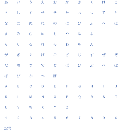
あ
い
う
え
お
か
き
く
け
こ
さ
し
す
せ
そ
た
ち
つ
て
と
な
に
ぬ
ね
の
は
ひ
ふ
へ
ほ
ま
み
む
め
も
や
ゆ
よ
ら
り
る
れ
ろ
わ
を
ん
が
ぎ
ぐ
げ
ご
ざ
じ
ず
ぜ
ぞ
だ
ぢ
づ
で
ど
ば
び
ぶ
べ
ぼ
ぱ
ぴ
ぷ
ぺ
ぽ
Ａ
Ｂ
Ｃ
Ｄ
Ｅ
Ｆ
Ｇ
Ｈ
Ｉ
Ｊ
Ｋ
Ｌ
Ｍ
Ｎ
Ｏ
Ｐ
Ｑ
Ｒ
Ｓ
Ｔ
Ｕ
Ｖ
Ｗ
Ｘ
Ｙ
Ｚ
１
２
３
４
５
６
７
８
９
０
記号