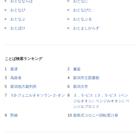
おとなならば
おとなに
おとなび
おとなびた
おとなぶ
おとなぶる
おとぼけ
おとましからず
ことば検索ランキング
最遅
邂逅
為政者
新潟市立図書館
新潟地方裁判所
新潟大学
５β‐フェニルオキソラン‐２‐オン
３，５‐ビス［３，５‐ビス（ベン
ジルオキシ）ベンジルオキシ］ベ
ンジルブロミド
黙祷
新島式コロニー回転受け身