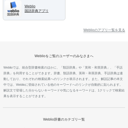
Weblio
国語辞典アプリ
Weblioのアプリ一覧を見る
Weblioをご覧のユーザーのみなさまへ
Weblioでは、統合型辞書検索のほかに、「類語辞典」や「英和・和英辞典」、「手話
辞典」を利用することができます。辞書、類語辞典、英和・和英辞典、手話辞典は連
動しており、それぞれの検索結果へのリンクが表示されます。また、解説記事の本文
中では、Weblioに登録されている他のキーワードへのリンクが自動的に貼られます。
解説文で登場した分からないキーワードや気になるキーワードは、1クリックで検索結
果を表示することができます。
Weblio辞書のカテゴリ一覧