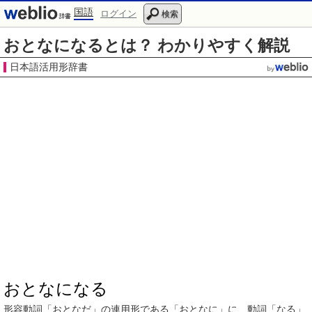
国語
ログイン
検索
おとなになるとは？ わかりやすく解説
日本語活用形辞書
おとなになる
形容動詞
「
おとなだ
」の
連用形
である「
おとなに
」に、
動詞
「なる」