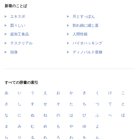
新着のことば
エキスポ
月とすっぽん
図々しい
割れ鍋に綴じ蓋
超加工食品
人間性能
テスクリアル
バイオハッキング
頭身
ディノバルド亜種
すべての辞書の索引
あ
い
う
え
お
か
き
く
け
こ
さ
し
す
せ
そ
た
ち
つ
て
と
な
に
ぬ
ね
の
は
ひ
ふ
へ
ほ
ま
み
む
め
も
や
ゆ
よ
ら
り
る
れ
ろ
わ
を
ん