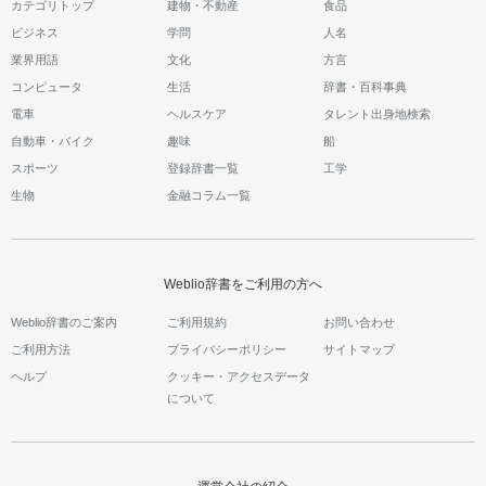
カテゴリトップ
建物・不動産
食品
ビジネス
学問
人名
業界用語
文化
方言
コンピュータ
生活
辞書・百科事典
電車
ヘルスケア
タレント出身地検索
自動車・バイク
趣味
船
スポーツ
登録辞書一覧
工学
生物
金融コラム一覧
Weblio辞書をご利用の方へ
Weblio辞書のご案内
ご利用規約
お問い合わせ
ご利用方法
プライバシーポリシー
サイトマップ
ヘルプ
クッキー・アクセスデータ
について