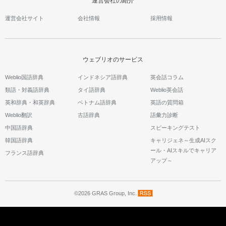
運営会社の紹介
運営会社サイト
会社情報
採用情報
ウェブリオのサービス
Weblio国語辞典
インドネシア語辞典
英会話コラム
類語・対義語辞典
タイ語辞典
Weblio英会話
英和辞典・和英辞典
ベトナム語辞典
英語の質問箱
Weblio翻訳
古語辞典
語彙力診断
中国語辞典
スピーキングテスト
韓国語辞典
キャリジェネ～生成AIスク
ール・AIスキルでキャリア
フランス語辞典
アップ～
©2026 GRAS Group, Inc.