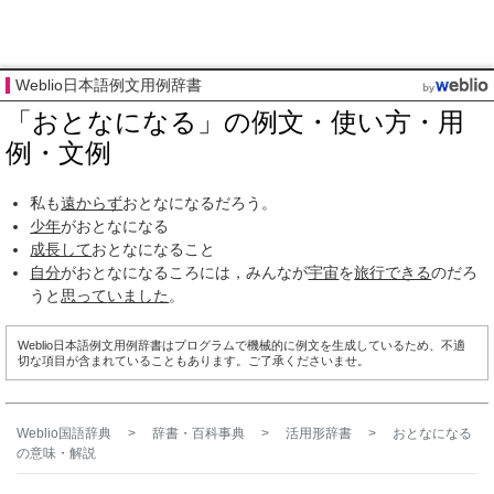
Weblio日本語例文用例辞書
「おとなになる」の例文・使い方・用
例・文例
私も
遠からず
おとなになるだろう。
少年
がおとなになる
成長して
おとなになること
自分
がおとなになるころには，みんなが
宇宙
を
旅行できる
のだろ
うと
思って
いました
。
Weblio日本語例文用例辞書はプログラムで機械的に例文を生成しているため、不適
切な項目が含まれていることもあります。ご了承くださいませ。
Weblio国語辞典
>
辞書・百科事典
>
活用形辞書
>
おとなになる
の意味・解説