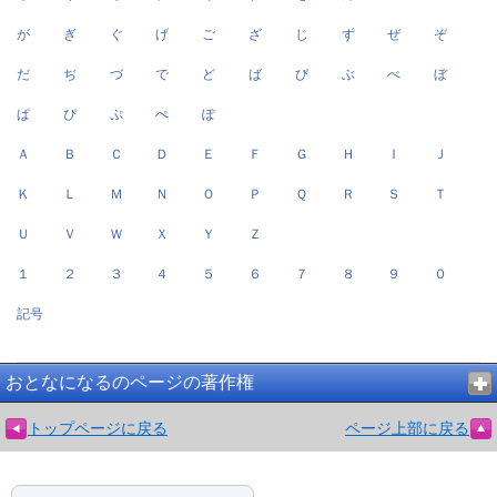
が
ぎ
ぐ
げ
ご
ざ
じ
ず
ぜ
ぞ
だ
ぢ
づ
で
ど
ば
び
ぶ
べ
ぼ
ぱ
ぴ
ぷ
ぺ
ぽ
Ａ
Ｂ
Ｃ
Ｄ
Ｅ
Ｆ
Ｇ
Ｈ
Ｉ
Ｊ
Ｋ
Ｌ
Ｍ
Ｎ
Ｏ
Ｐ
Ｑ
Ｒ
Ｓ
Ｔ
Ｕ
Ｖ
Ｗ
Ｘ
Ｙ
Ｚ
１
２
３
４
５
６
７
８
９
０
記号
おとなになるのページの著作権
トップページに戻る
ページ上部に戻る