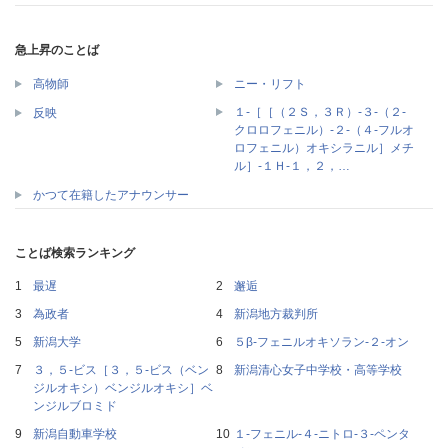
急上昇のことば
高物師
ニー・リフト
１‐［［（２Ｓ，３Ｒ）‐３‐（２‐
反映
クロロフェニル）‐２‐（４‐フルオ
ロフェニル）オキシラニル］メチ
ル］‐１Ｈ‐１，２，…
かつて在籍したアナウンサー
ことば検索ランキング
最遅
邂逅
為政者
新潟地方裁判所
新潟大学
５β‐フェニルオキソラン‐２‐オン
３，５‐ビス［３，５‐ビス（ベン
新潟清心女子中学校・高等学校
ジルオキシ）ベンジルオキシ］ベ
ンジルブロミド
新潟自動車学校
１‐フェニル‐４‐ニトロ‐３‐ペンタ