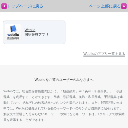
トップページに戻る
ページ上部に戻る
Weblio
国語辞典アプリ
Weblioのアプリ一覧を見る
Weblioをご覧のユーザーのみなさまへ
Weblioでは、統合型辞書検索のほかに、「類語辞典」や「英和・和英辞典」、「手話
辞典」を利用することができます。辞書、類語辞典、英和・和英辞典、手話辞典は連
動しており、それぞれの検索結果へのリンクが表示されます。また、解説記事の本文
中では、Weblioに登録されている他のキーワードへのリンクが自動的に貼られます。
解説文で登場した分からないキーワードや気になるキーワードは、1クリックで検索結
果を表示することができます。