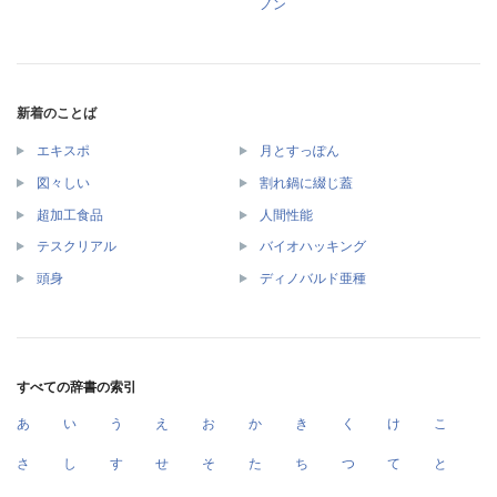
ノン
新着のことば
エキスポ
月とすっぽん
図々しい
割れ鍋に綴じ蓋
超加工食品
人間性能
テスクリアル
バイオハッキング
頭身
ディノバルド亜種
すべての辞書の索引
あ
い
う
え
お
か
き
く
け
こ
さ
し
す
せ
そ
た
ち
つ
て
と