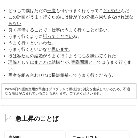
どうして僕はただの
一度
も何かうまく行くってこ
とがない
んだ
この
計画
がうまく行くためには皆が
その分
担を果たさ
なければ
な
らない
良く
準備する
ことで、
仕事
はうまく行くことが多い。
うまく行くように
祈って
ください
ね。
うまく行くといいわね。
うまく行くといいなと
思います
。
彼は
私たち
の
結婚
がうまく行くように
心を砕いて
くれた.
理論
としては
まことに
結構だが,
実際問題
としてはうまく行くま
い.
両者
を
組み合わせれば
長短
相補
ってうまく行くだろう.
Weblio日本語例文用例辞書はプログラムで機械的に例文を生成しているため、不適
切な項目が含まれていることもあります。ご了承くださいませ。
急上昇のことば
高物師
ニー・リフト