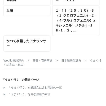
反映
１‐［［（２Ｓ，３Ｒ）‐３‐
（２‐クロロフェニル）‐２‐
（４‐フルオロフェニル）オ
キシラニル］メチル］‐１
Ｈ‐１，２，…
かつて在籍したアナウンサ
ー
Weblio国語辞典
>
辞書・百科事典
>
日本語表現辞典
>
うまく行
く
の意味・解説
「うまく行く」の関連ページ
「うまく行く」を解説文に含む用語の一覧
「うまく行く」を含む用語の索引