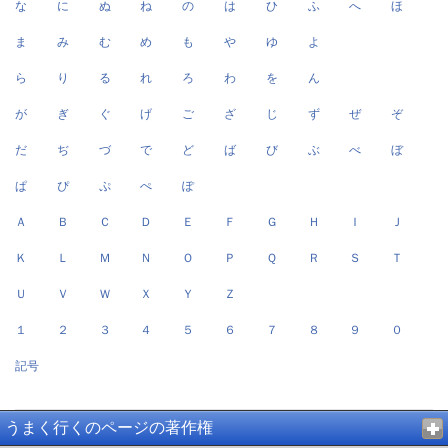
な
に
ぬ
ね
の
は
ひ
ふ
へ
ほ
ま
み
む
め
も
や
ゆ
よ
ら
り
る
れ
ろ
わ
を
ん
が
ぎ
ぐ
げ
ご
ざ
じ
ず
ぜ
ぞ
だ
ぢ
づ
で
ど
ば
び
ぶ
べ
ぼ
ぱ
ぴ
ぷ
ぺ
ぽ
Ａ
Ｂ
Ｃ
Ｄ
Ｅ
Ｆ
Ｇ
Ｈ
Ｉ
Ｊ
Ｋ
Ｌ
Ｍ
Ｎ
Ｏ
Ｐ
Ｑ
Ｒ
Ｓ
Ｔ
Ｕ
Ｖ
Ｗ
Ｘ
Ｙ
Ｚ
１
２
３
４
５
６
７
８
９
０
記号
うまく行くのページの著作権