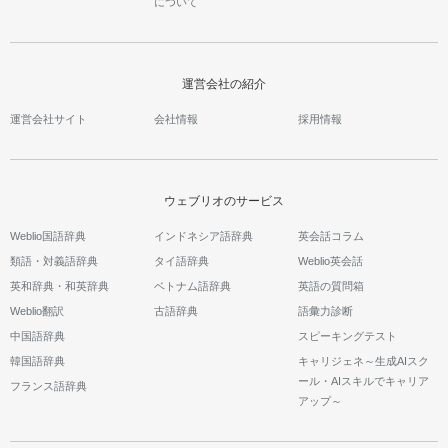
について
運営会社の紹介
運営会社サイト
会社情報
採用情報
ウェブリオのサービス
Weblio国語辞典
インドネシア語辞典
英会話コラム
類語・対義語辞典
タイ語辞典
Weblio英会話
英和辞典・和英辞典
ベトナム語辞典
英語の質問箱
Weblio翻訳
古語辞典
語彙力診断
中国語辞典
スピーキングテスト
韓国語辞典
キャリジェネ～生成AIスク
ール・AIスキルでキャリア
フランス語辞典
アップ～