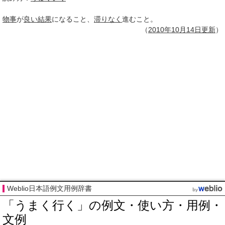
物事
が
良い
結果
になること、
滞りなく
進むこと。
（
2010年10月
14日
更新
）
Weblio日本語例文用例辞書
「うまく行く」の例文・使い方・用例・
文例