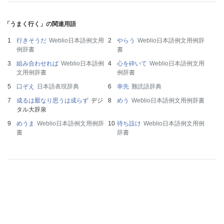
「うまく行く」の関連用語
行きそうだ
Weblio日本語例文用
やらう
Weblio日本語例文用例辞
例辞書
書
組み合わせれば
Weblio日本語例
心を砕いて
Weblio日本語例文用
文用例辞書
例辞書
口ぞえ
日本語表現辞典
幸先
難読語辞典
成るは厭なり思うは成らず
デジ
めう
Weblio日本語例文用例辞書
タル大辞泉
めうま
Weblio日本語例文用例辞
待ち設け
Weblio日本語例文用例
書
辞書