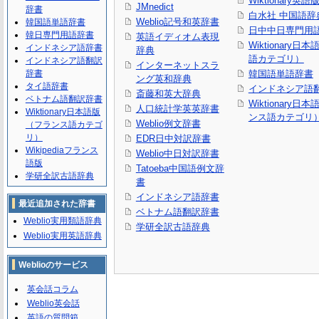
Wiktionary英語
JMnedict
辞書
白水社 中国語辞
Weblio記号和英辞書
韓国語単語辞書
日中中日専門用
韓日専門用語辞書
英語イディオム表現
Wiktionary日
インドネシア語辞書
辞典
語カテゴリ）
インドネシア語翻訳
インターネットスラ
辞書
韓国語単語辞書
ング英和辞典
タイ語辞書
インドネシア語
斎藤和英大辞典
ベトナム語翻訳辞書
Wiktionary日
人口統計学英英辞書
Wiktionary日本語版
ンス語カテゴリ
Weblio例文辞書
（フランス語カテゴ
リ）
EDR日中対訳辞書
Wikipediaフランス
Weblio中日対訳辞書
語版
Tatoeba中国語例文辞
学研全訳古語辞典
書
インドネシア語辞書
最近追加された辞書
ベトナム語翻訳辞書
Weblio実用類語辞典
学研全訳古語辞典
Weblio実用英語辞典
Weblioのサービス
英会話コラム
Weblio英会話
英語の質問箱