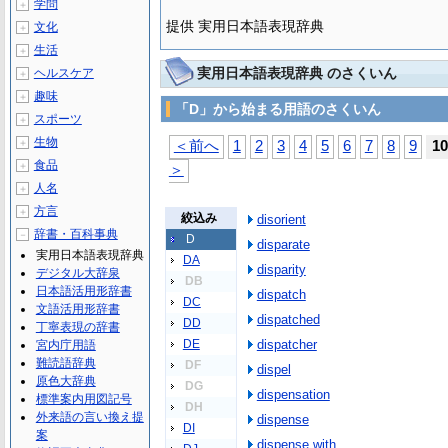
学問
＋
提供 実用日本語表現辞典
文化
＋
生活
＋
実用日本語表現辞典 のさくいん
ヘルスケア
＋
趣味
＋
「D」から始まる用語のさくいん
スポーツ
＋
生物
＋
＜前へ
1
2
3
4
5
6
7
8
9
10
食品
＋
＞
人名
＋
方言
＋
絞込み
disorient
辞書・百科事典
－
D
disparate
実用日本語表現辞典
DA
disparity
デジタル大辞泉
DB
日本語活用形辞書
dispatch
DC
文語活用形辞書
dispatched
DD
丁寧表現の辞書
DE
dispatcher
宮内庁用語
難読語辞典
DF
dispel
原色大辞典
DG
dispensation
標準案内用図記号
DH
外来語の言い換え提
dispense
DI
案
dispense with