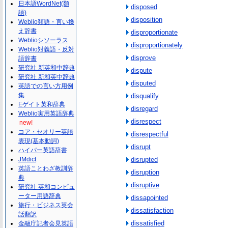
日本語WordNet(類
disposed
語)
disposition
Weblio類語・言い換
え辞書
disproportionate
Weblioシソーラス
disproportionately
Weblio対義語・反対
disprove
語辞書
研究社 新英和中辞典
dispute
研究社 新和英中辞典
disputed
英語での言い方用例
集
disqualify
Eゲイト英和辞典
disregard
Weblio実用英語辞典
disrespect
new!
コア・セオリー英語
disrespectful
表現(基本動詞)
disrupt
ハイパー英語辞書
JMdict
disrupted
英語ことわざ教訓辞
disruption
典
disruptive
研究社 英和コンピュ
ーター用語辞典
dissapointed
旅行・ビジネス英会
dissatisfaction
話翻訳
dissatisfied
金融庁記者会見英語