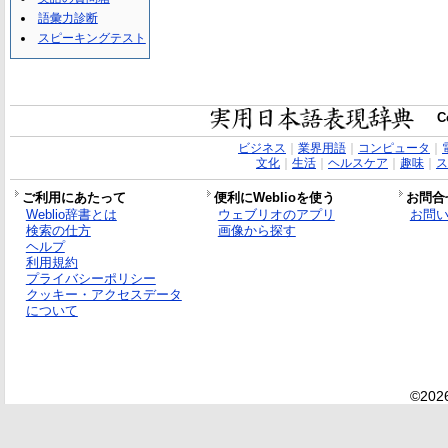
語彙力診断
スピーキングテスト
C
ビジネス
｜
業界用語
｜
コンピュータ
｜
文化
｜
生活
｜
ヘルスケア
｜
趣味
｜
ス
ご利用にあたって
便利にWeblioを使う
お問合
Weblio辞書とは
ウェブリオのアプリ
お問
検索の仕方
画像から探す
ヘルプ
利用規約
プライバシーポリシー
クッキー・アクセスデータ
について
©2026