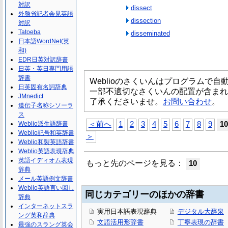
対訳
dissect
外務省記者会見英語
dissection
対訳
Tatoeba
disseminated
日本語WordNet(英
和)
EDR日英対訳辞書
日英・英日専門用語
辞書
Weblioのさくいんはプログラムで
日英固有名詞辞典
一部不適切なさくいんの配置が含まれ
JMnedict
了承くださいませ。
お問い合わせ
。
遺伝子名称シソーラ
ス
Weblio派生語辞書
＜前へ
1
2
3
4
5
6
7
8
9
10
Weblio記号和英辞書
＞
Weblio和製英語辞書
Weblio英語表現辞典
英語イディオム表現
もっと先のページを見る：
10
辞典
メール英語例文辞書
Weblio英語言い回し
同じカテゴリーのほかの辞書
辞典
インターネットスラ
実用日本語表現辞典
デジタル大辞泉
ング英和辞典
文語活用形辞書
丁寧表現の辞書
最強のスラング英会