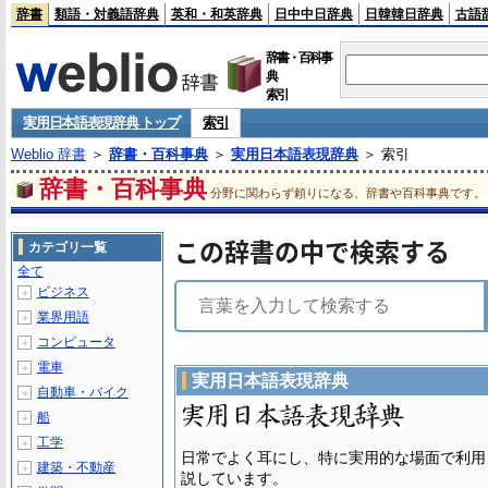
辞書
類語・対義語辞典
英和・和英辞典
日中中日辞典
日韓韓日辞典
古語
辞書・百科事
典
索引
実用日本語表現辞典 トップ
索引
Weblio 辞書
＞
辞書・百科事典
＞
実用日本語表現辞典
＞ 索引
辞書・百科事典
分野に関わらず頼りになる、辞書や百科事典です。
この辞書の中で検索する
カテゴリ一覧
全て
ビジネス
＋
業界用語
＋
コンピュータ
＋
電車
＋
実用日本語表現辞典
自動車・バイク
＋
船
＋
工学
＋
日常でよく耳にし、特に実用的な場面で利用
建築・不動産
＋
説しています。