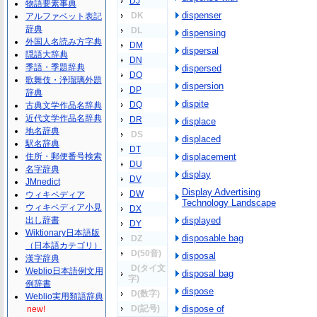
DJ
物語要素事典
dispenser
DK
アルファベット表記
辞典
DL
dispensing
外国人名読み方字典
DM
dispersal
隠語大辞典
DN
季語・季題辞典
dispersed
DO
歌舞伎・浄瑠璃外題
dispersion
DP
辞典
dispite
DQ
古典文学作品名辞典
近代文学作品名辞典
DR
displace
地名辞典
DS
displaced
駅名辞典
DT
住所・郵便番号検索
displacement
DU
名字辞典
display
DV
JMnedict
Display Advertising
DW
ウィキペディア
Technology Landscape
ウィキペディア小見
DX
出し辞書
displayed
DY
Wiktionary日本語版
disposable bag
DZ
（日本語カテゴリ）
D(50音)
disposal
漢字辞典
D(タイ文
Weblio日本語例文用
disposal bag
字)
例辞書
dispose
D(数字)
Weblio実用類語辞典
D(記号)
dispose of
new!