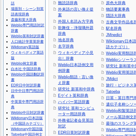
難読語辞典
原色大辞典
話
場面別・シーン別英
外来語の言い換え提
物語要素事典
語表現辞典
案
隠語大辞典
斎藤和英大辞典
外国人名読み方字典
古典文学作品名
Weblio専門用語対訳
歌舞伎・浄瑠璃外題
駅名辞典
辞書
辞典
JMnedict
Weblio英和対訳辞書
地名辞典
Wiktionary日
人口統計学英英辞書
名字辞典
語カテゴリ）
Wiktionary英語版
ウィキペディア英語
ウィキペディア小見
Weblio実用類語
版
出し辞書
Weblioシソーラ
Weblio例文辞書
Weblio日本語例文用
研究社 新和英中
白水社 中国語辞典
例辞書
Weblio実用英語
Weblio中国語翻訳辞
Weblio類語・言い換
JMdict
書
え辞書
旅行・ビジネス
EDR日中対訳辞書
研究社 新英和中辞典
日中中日専門用語辞
Tatoeba
Eゲイト英和辞典
典
日英・英日専門
中英英中専門用語辞
ハイパー英語辞書
遺伝子名称シソ
典
研究社 英和コンピュ
Weblio和製英語
Weblio中日対訳辞書
ーター用語辞典
メール英語例文
Wiktionary日本語版
外務省記者会見英語
最強のスラング
（中国語カテゴリ）
対訳
Wiktionary中国語版
Weblio専門用
EDR日英対訳辞書
Tatoeba中国語例文