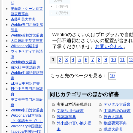
文字)
話
く(数字)
場面別・シーン別英
く(記号)
語表現辞典
斎藤和英大辞典
Weblio専門用語対訳
辞書
Weblioのさくいんはプログラムで
Weblio英和対訳辞書
一部不適切なさくいんの配置が含まれ
人口統計学英英辞書
了承くださいませ。
お問い合わせ
。
Wiktionary英語版
ウィキペディア英語
版
1
2
3
4
5
6
7
8
9
10
11
1
Weblio例文辞書
白水社 中国語辞典
Weblio中国語翻訳辞
もっと先のページを見る：
10
書
EDR日中対訳辞書
日中中日専門用語辞
同じカテゴリーのほかの辞書
典
中英英中専門用語辞
実用日本語表現辞典
デジタル大辞泉
典
Weblio中日対訳辞書
文語活用形辞書
丁寧表現の辞書
Wiktionary日本語版
難読語辞典
原色大辞典
（中国語カテゴリ）
外来語の言い換え提
物語要素事典
Wiktionary中国語版
案
隠語大辞典
Tatoeba中国語例文