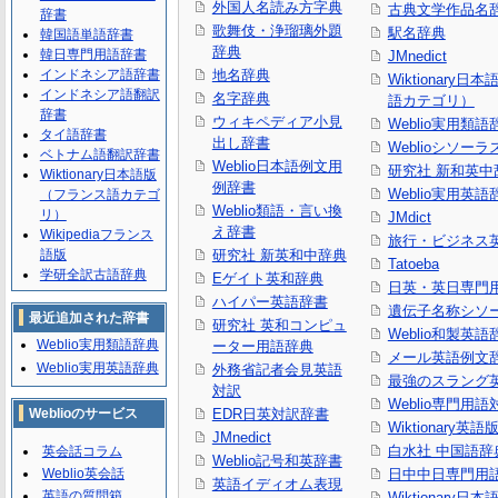
外国人名読み方字典
古典文学作品名
辞書
歌舞伎・浄瑠璃外題
駅名辞典
韓国語単語辞書
辞典
韓日専門用語辞書
JMnedict
インドネシア語辞書
地名辞典
Wiktionary日
インドネシア語翻訳
名字辞典
語カテゴリ）
辞書
ウィキペディア小見
Weblio実用類語
タイ語辞書
出し辞書
Weblioシソーラ
ベトナム語翻訳辞書
Weblio日本語例文用
研究社 新和英中
Wiktionary日本語版
例辞書
Weblio実用英語
（フランス語カテゴ
Weblio類語・言い換
リ）
JMdict
え辞書
Wikipediaフランス
旅行・ビジネス
語版
研究社 新英和中辞典
Tatoeba
学研全訳古語辞典
Eゲイト英和辞典
日英・英日専門
ハイパー英語辞書
遺伝子名称シソ
最近追加された辞書
研究社 英和コンピュ
Weblio和製英語
Weblio実用類語辞典
ーター用語辞典
メール英語例文
Weblio実用英語辞典
外務省記者会見英語
最強のスラング
対訳
Weblio専門用
Weblioのサービス
EDR日英対訳辞書
Wiktionary英語
JMnedict
白水社 中国語辞
英会話コラム
Weblio記号和英辞書
Weblio英会話
日中中日専門用
英語イディオム表現
英語の質問箱
Wiktionary日