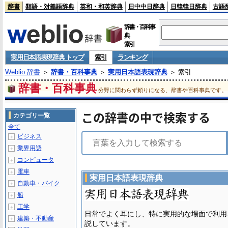
辞書
類語・対義語辞典
英和・和英辞典
日中中日辞典
日韓韓日辞典
古語
辞書・百科事
典
索引
実用日本語表現辞典 トップ
索引
ランキング
Weblio 辞書
＞
辞書・百科事典
＞
実用日本語表現辞典
＞ 索引
辞書・百科事典
分野に関わらず頼りになる、辞書や百科事典です。
この辞書の中で検索する
カテゴリ一覧
全て
ビジネス
＋
業界用語
＋
コンピュータ
＋
電車
＋
実用日本語表現辞典
自動車・バイク
＋
船
＋
工学
＋
日常でよく耳にし、特に実用的な場面で利用
建築・不動産
＋
説しています。