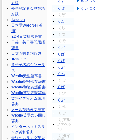
食いつく
くず
対訳
くぜ
くいつく
外務省記者会見英語
対訳
くぞ
Tatoeba
くだ
日本語WordNet(英
くぢ
和)
くづ
EDR日英対訳辞書
くで
日英・英日専門用語
くど
辞書
日英固有名詞辞典
くば
JMnedict
くび
遺伝子名称シソーラ
くぶ
ス
くべ
Weblio派生語辞書
くぼ
Weblio記号和英辞書
くぱ
Weblio和製英語辞書
Weblio英語表現辞典
くぴ
英語イディオム表現
くぷ
辞典
くぺ
メール英語例文辞書
くぽ
Weblio英語言い回し
く(アル
辞典
ファベッ
インターネットスラ
ト)
ング英和辞典
く(タイ
最強のスラング英会