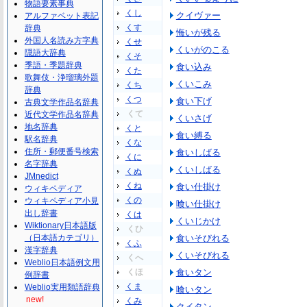
物語要素事典
くし
クイヴァー
アルファベット表記
くす
辞典
悔いが残る
外国人名読み方字典
くせ
くいがのこる
隠語大辞典
くそ
季語・季題辞典
食い込み
くた
歌舞伎・浄瑠璃外題
くいこみ
くち
辞典
くつ
食い下げ
古典文学作品名辞典
くて
近代文学作品名辞典
くいさげ
地名辞典
くと
食い縛る
駅名辞典
くな
住所・郵便番号検索
食いしばる
くに
名字辞典
くいしばる
くぬ
JMnedict
くね
食い仕掛け
ウィキペディア
くの
ウィキペディア小見
喰い仕掛け
出し辞書
くは
くいじかけ
Wiktionary日本語版
くひ
（日本語カテゴリ）
食いそびれる
くふ
漢字辞典
くいそびれる
くへ
Weblio日本語例文用
くほ
食いタン
例辞書
くま
Weblio実用類語辞典
喰いタン
new!
くみ
クイタン