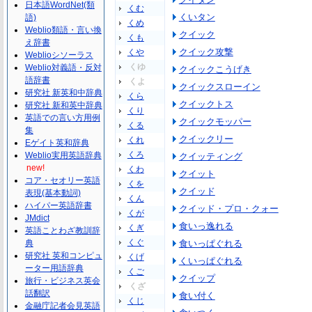
日本語WordNet(類
くむ
くいタン
語)
くめ
Weblio類語・言い換
クイック
くも
え辞書
クイック攻撃
くや
Weblioシソーラス
くゆ
Weblio対義語・反対
クイックこうげき
語辞書
くよ
クイックスローイン
研究社 新英和中辞典
くら
クイックトス
研究社 新和英中辞典
くり
英語での言い方用例
クイックモッパー
くる
集
クイックリー
くれ
Eゲイト英和辞典
くろ
Weblio実用英語辞典
クイッティング
new!
くわ
クイット
コア・セオリー英語
くを
クイッド
表現(基本動詞)
くん
ハイパー英語辞書
クイッド・プロ・クォー
くが
JMdict
食いっ逸れる
くぎ
英語ことわざ教訓辞
くぐ
典
食いっぱぐれる
研究社 英和コンピュ
くげ
くいっぱぐれる
ーター用語辞典
くご
クイップ
旅行・ビジネス英会
くざ
話翻訳
食い付く
くじ
金融庁記者会見英語