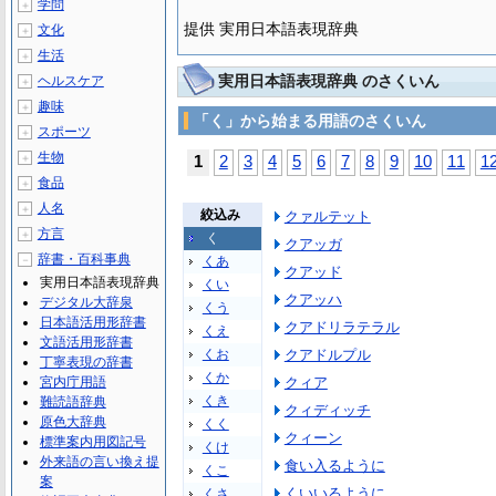
学問
＋
提供 実用日本語表現辞典
文化
＋
生活
＋
実用日本語表現辞典 のさくいん
ヘルスケア
＋
趣味
＋
「く」から始まる用語のさくいん
スポーツ
＋
生物
＋
1
2
3
4
5
6
7
8
9
10
11
1
食品
＋
人名
＋
絞込み
クァルテット
方言
＋
く
クアッガ
辞書・百科事典
－
くあ
クアッド
実用日本語表現辞典
くい
クアッハ
デジタル大辞泉
くう
日本語活用形辞書
クアドリラテラル
くえ
文語活用形辞書
くお
クアドルプル
丁寧表現の辞書
くか
宮内庁用語
クィア
くき
難読語辞典
クィディッチ
原色大辞典
くく
クィーン
標準案内用図記号
くけ
外来語の言い換え提
食い入るように
くこ
案
くいいるように
くさ