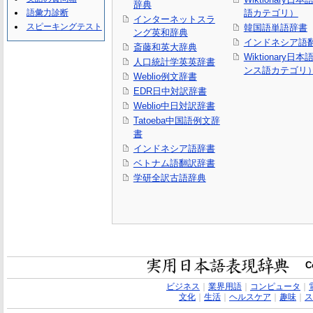
辞典
語彙力診断
語カテゴリ）
インターネットスラ
スピーキングテスト
韓国語単語辞書
ング英和辞典
インドネシア語
斎藤和英大辞典
Wiktionary日
人口統計学英英辞書
ンス語カテゴリ
Weblio例文辞書
EDR日中対訳辞書
Weblio中日対訳辞書
Tatoeba中国語例文辞
書
インドネシア語辞書
ベトナム語翻訳辞書
学研全訳古語辞典
C
ビジネス
｜
業界用語
｜
コンピュータ
｜
文化
｜
生活
｜
ヘルスケア
｜
趣味
｜
ス