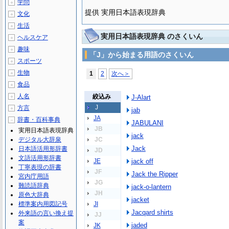
学問
＋
提供 実用日本語表現辞典
文化
＋
生活
＋
実用日本語表現辞典 のさくいん
ヘルスケア
＋
趣味
＋
「J」から始まる用語のさくいん
スポーツ
＋
生物
＋
1
2
次へ＞
食品
＋
人名
絞込み
＋
J-Alart
J
方言
＋
jab
JA
辞書・百科事典
－
JABULANI
JB
実用日本語表現辞典
jack
デジタル大辞泉
JC
Jack
日本語活用形辞書
JD
文語活用形辞書
JE
jack off
丁寧表現の辞書
JF
Jack the Ripper
宮内庁用語
JG
難読語辞典
jack-o-lantern
JH
原色大辞典
jacket
標準案内用図記号
JI
Jacqard shirts
外来語の言い換え提
JJ
案
jaded
JK