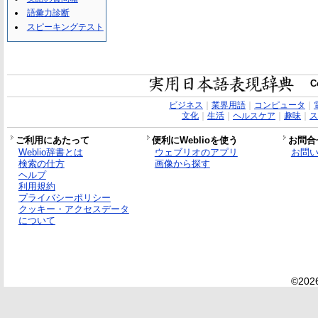
語彙力診断
スピーキングテスト
C
ビジネス
｜
業界用語
｜
コンピュータ
｜
文化
｜
生活
｜
ヘルスケア
｜
趣味
｜
ス
ご利用にあたって
便利にWeblioを使う
お問合
Weblio辞書とは
ウェブリオのアプリ
お問
検索の仕方
画像から探す
ヘルプ
利用規約
プライバシーポリシー
クッキー・アクセスデータ
について
©2026