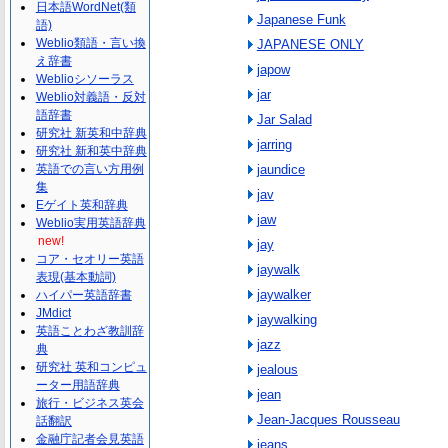
日本語WordNet(類
Japanese Funk
語)
Weblio類語・言い換
JAPANESE ONLY
え辞書
japow
Weblioシソーラス
jar
Weblio対義語・反対
語辞書
Jar Salad
研究社 新英和中辞典
jarring
研究社 新和英中辞典
英語での言い方用例
jaundice
集
jav
Eゲイト英和辞典
jaw
Weblio実用英語辞典
new!
jay
コア・セオリー英語
jaywalk
表現(基本動詞)
jaywalker
ハイパー英語辞書
JMdict
jaywalking
英語ことわざ教訓辞
jazz
典
研究社 英和コンピュ
jealous
ーター用語辞典
jean
旅行・ビジネス英会
Jean-Jacques Rousseau
話翻訳
金融庁記者会見英語
jeans