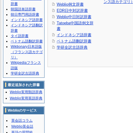
ンス語カテゴリ
辞書
Weblio例文辞書
韓国語単語辞書
EDR日中対訳辞書
韓日専門用語辞書
Weblio中日対訳辞書
インドネシア語辞書
Tatoeba中国語例文辞
インドネシア語翻訳
書
辞書
インドネシア語辞書
タイ語辞書
ベトナム語翻訳辞書
ベトナム語翻訳辞書
Wiktionary日本語版
学研全訳古語辞典
（フランス語カテゴ
リ）
Wikipediaフランス
語版
学研全訳古語辞典
最近追加された辞書
Weblio実用類語辞典
Weblio実用英語辞典
Weblioのサービス
英会話コラム
Weblio英会話
英語の質問箱