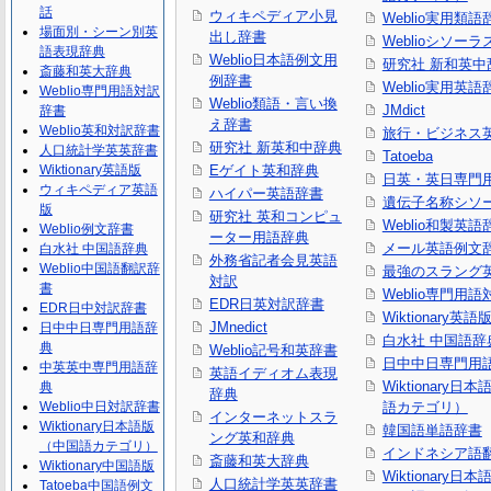
話
ウィキペディア小見
Weblio実用類語
場面別・シーン別英
出し辞書
Weblioシソーラ
語表現辞典
Weblio日本語例文用
研究社 新和英中
斎藤和英大辞典
例辞書
Weblio実用英語
Weblio専門用語対訳
Weblio類語・言い換
JMdict
辞書
え辞書
Weblio英和対訳辞書
旅行・ビジネス
研究社 新英和中辞典
人口統計学英英辞書
Tatoeba
Wiktionary英語版
Eゲイト英和辞典
日英・英日専門
ウィキペディア英語
ハイパー英語辞書
遺伝子名称シソ
版
研究社 英和コンピュ
Weblio和製英語
Weblio例文辞書
ーター用語辞典
メール英語例文
白水社 中国語辞典
外務省記者会見英語
Weblio中国語翻訳辞
最強のスラング
対訳
書
Weblio専門用
EDR日英対訳辞書
EDR日中対訳辞書
Wiktionary英語
JMnedict
日中中日専門用語辞
白水社 中国語辞
典
Weblio記号和英辞書
日中中日専門用
中英英中専門用語辞
英語イディオム表現
Wiktionary日
典
辞典
Weblio中日対訳辞書
語カテゴリ）
インターネットスラ
Wiktionary日本語版
韓国語単語辞書
ング英和辞典
（中国語カテゴリ）
インドネシア語
斎藤和英大辞典
Wiktionary中国語版
Wiktionary日
人口統計学英英辞書
Tatoeba中国語例文