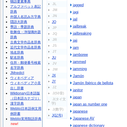
物語要素事典
JL
jagged
アルファベット表記
JM
辞典
jagi
JN
外国人名読み方字典
jail
隠語大辞典
JO
jailbreak
季語・季題辞典
JP
歌舞伎・浄瑠璃外題
jailbreaking
JQ
辞典
JR
jaji
古典文学作品名辞典
JS
近代文学作品名辞典
jam
JT
地名辞典
jamboree
駅名辞典
JU
jammed
住所・郵便番号検索
JV
名字辞典
jamming
JW
JMnedict
JX
Jamón
ウィキペディア
JY
Jamón Ibérico de bellota
ウィキペディア小見
JZ
出し辞書
janitor
Wiktionary日本語版
J(50音)
japan
（日本語カテゴリ）
J(タイ文
漢字辞典
字)
japan as number one
Weblio日本語例文用
J(数字)
japanese
例辞書
J(記号)
Japanese AV
Weblio実用類語辞典
new!
japanese dictionary