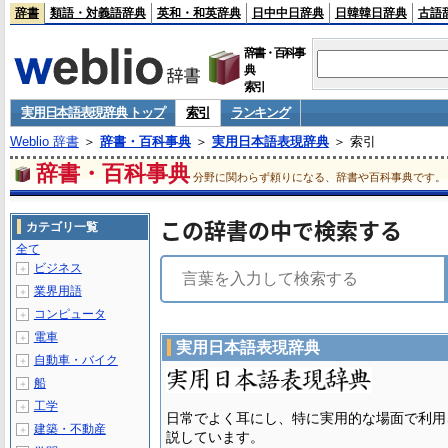
辞書
類語・対義語辞典
英和・和英辞典
日中中日辞典
日韓韓日辞典
古語
辞書・百科事
典
索引
実用日本語表現辞典 トップ
索引
ランキング
Weblio 辞書
＞
辞書・百科事典
＞
実用日本語表現辞典
＞ 索引
辞書・百科事典
分野に関わらず頼りになる、辞書や百科事典です。
この辞書の中で検索する
カテゴリ一覧
全て
ビジネス
＋
業界用語
＋
コンピュータ
＋
電車
＋
実用日本語表現辞典
自動車・バイク
＋
船
＋
工学
＋
日常でよく耳にし、特に実用的な場面で利用
建築・不動産
＋
説しています。