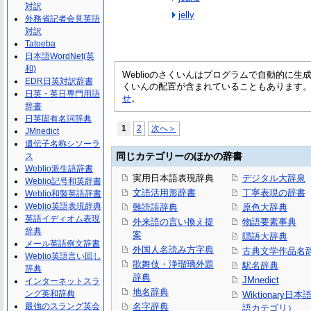
対訳
jelly
外務省記者会見英語
対訳
Tatoeba
日本語WordNet(英
和)
Weblioのさくいんはプログラムで自動的に
EDR日英対訳辞書
くいんの配置が含まれていることもあります
日英・英日専門用語
せ
。
辞書
日英固有名詞辞典
1
2
次へ＞
JMnedict
遺伝子名称シソーラ
同じカテゴリーのほかの辞書
ス
Weblio派生語辞書
実用日本語表現辞典
デジタル大辞泉
Weblio記号和英辞書
文語活用形辞書
丁寧表現の辞書
Weblio和製英語辞書
Weblio英語表現辞典
難読語辞典
原色大辞典
英語イディオム表現
外来語の言い換え提
物語要素事典
辞典
案
隠語大辞典
メール英語例文辞書
外国人名読み方字典
古典文学作品名
Weblio英語言い回し
歌舞伎・浄瑠璃外題
駅名辞典
辞典
辞典
JMnedict
インターネットスラ
地名辞典
ング英和辞典
Wiktionary日
最強のスラング英会
名字辞典
語カテゴリ）