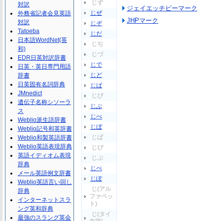
じず
対訳
ジェイエッチピーマーク
じぜ
外務省記者会見英語
JHPマーク
対訳
じぞ
Tatoeba
じだ
日本語WordNet(英
じぢ
和)
じづ
EDR日英対訳辞書
じで
日英・英日専門用語
じど
辞書
日英固有名詞辞典
じば
JMnedict
じび
遺伝子名称シソーラ
じぶ
ス
じべ
Weblio派生語辞書
じぼ
Weblio記号和英辞書
じぱ
Weblio和製英語辞書
Weblio英語表現辞典
じぴ
英語イディオム表現
じぷ
辞典
じぺ
メール英語例文辞書
じぽ
Weblio英語言い回し
じ(アル
辞典
ファベッ
インターネットスラ
ト)
ング英和辞典
じ(タイ
最強のスラング英会