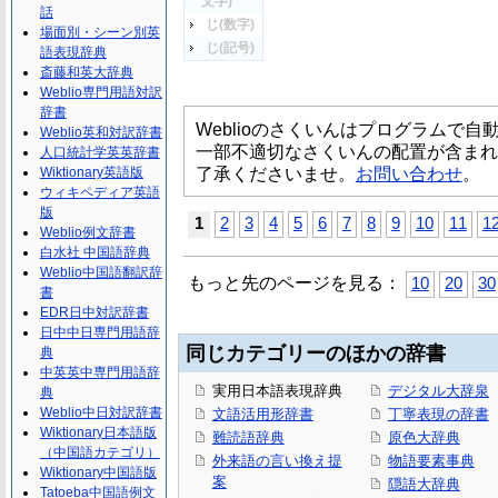
文字)
話
じ(数字)
場面別・シーン別英
じ(記号)
語表現辞典
斎藤和英大辞典
Weblio専門用語対訳
辞書
Weblioのさくいんはプログラムで
Weblio英和対訳辞書
一部不適切なさくいんの配置が含まれ
人口統計学英英辞書
了承くださいませ。
お問い合わせ
。
Wiktionary英語版
ウィキペディア英語
版
1
2
3
4
5
6
7
8
9
10
11
1
Weblio例文辞書
白水社 中国語辞典
Weblio中国語翻訳辞
もっと先のページを見る：
10
20
30
書
EDR日中対訳辞書
日中中日専門用語辞
同じカテゴリーのほかの辞書
典
中英英中専門用語辞
実用日本語表現辞典
デジタル大辞泉
典
Weblio中日対訳辞書
文語活用形辞書
丁寧表現の辞書
Wiktionary日本語版
難読語辞典
原色大辞典
（中国語カテゴリ）
外来語の言い換え提
物語要素事典
Wiktionary中国語版
案
隠語大辞典
Tatoeba中国語例文