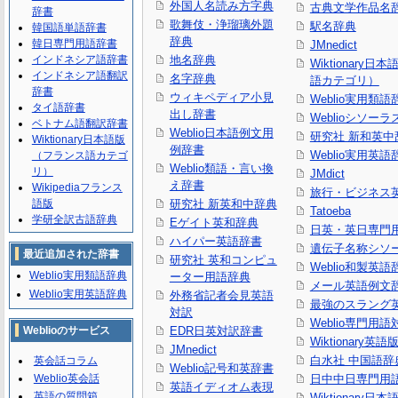
外国人名読み方字典
古典文学作品名
辞書
歌舞伎・浄瑠璃外題
駅名辞典
韓国語単語辞書
辞典
韓日専門用語辞書
JMnedict
インドネシア語辞書
地名辞典
Wiktionary日
インドネシア語翻訳
名字辞典
語カテゴリ）
辞書
ウィキペディア小見
Weblio実用類語
タイ語辞書
出し辞書
Weblioシソーラ
ベトナム語翻訳辞書
Weblio日本語例文用
研究社 新和英中
Wiktionary日本語版
例辞書
Weblio実用英語
（フランス語カテゴ
Weblio類語・言い換
リ）
JMdict
え辞書
Wikipediaフランス
旅行・ビジネス
語版
研究社 新英和中辞典
Tatoeba
学研全訳古語辞典
Eゲイト英和辞典
日英・英日専門
ハイパー英語辞書
遺伝子名称シソ
最近追加された辞書
研究社 英和コンピュ
Weblio和製英語
Weblio実用類語辞典
ーター用語辞典
メール英語例文
Weblio実用英語辞典
外務省記者会見英語
最強のスラング
対訳
Weblio専門用
Weblioのサービス
EDR日英対訳辞書
Wiktionary英語
JMnedict
白水社 中国語辞
英会話コラム
Weblio記号和英辞書
Weblio英会話
日中中日専門用
英語イディオム表現
英語の質問箱
Wiktionary日