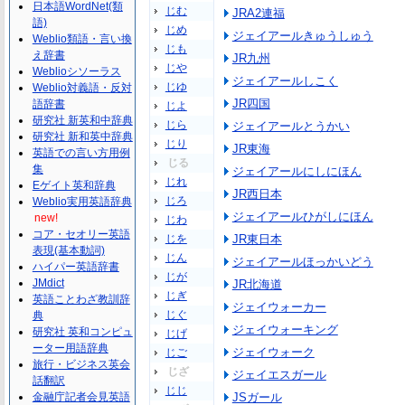
日本語WordNet(類
じむ
JRA2連福
語)
じめ
ジェイアールきゅうしゅう
Weblio類語・言い換
じも
え辞書
JR九州
じや
Weblioシソーラス
ジェイアールしこく
じゆ
Weblio対義語・反対
JR四国
語辞書
じよ
研究社 新英和中辞典
じら
ジェイアールとうかい
研究社 新和英中辞典
じり
JR東海
英語での言い方用例
じる
集
ジェイアールにしにほん
じれ
Eゲイト英和辞典
JR西日本
じろ
Weblio実用英語辞典
ジェイアールひがしにほん
new!
じわ
コア・セオリー英語
じを
JR東日本
表現(基本動詞)
じん
ジェイアールほっかいどう
ハイパー英語辞書
じが
JMdict
JR北海道
じぎ
英語ことわざ教訓辞
ジェイウォーカー
じぐ
典
ジェイウォーキング
研究社 英和コンピュ
じげ
ーター用語辞典
ジェイウォーク
じご
旅行・ビジネス英会
じざ
ジェイエスガール
話翻訳
じじ
金融庁記者会見英語
JSガール