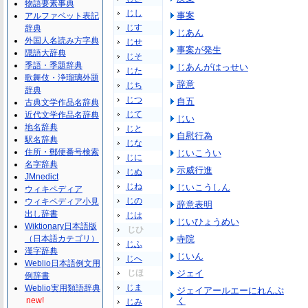
物語要素事典
じし
事案
アルファベット表記
じす
辞典
じあん
外国人名読み方字典
じせ
事案が発生
隠語大辞典
じそ
季語・季題辞典
じあんがはっせい
じた
歌舞伎・浄瑠璃外題
辞意
じち
辞典
じつ
自五
古典文学作品名辞典
じて
近代文学作品名辞典
じい
地名辞典
じと
自慰行為
駅名辞典
じな
住所・郵便番号検索
じいこうい
じに
名字辞典
示威行進
じぬ
JMnedict
じね
じいこうしん
ウィキペディア
じの
ウィキペディア小見
辞意表明
出し辞書
じは
じいひょうめい
Wiktionary日本語版
じひ
（日本語カテゴリ）
寺院
じふ
漢字辞典
じいん
じへ
Weblio日本語例文用
じほ
ジェイ
例辞書
じま
Weblio実用類語辞典
ジェイアールエーにれんぷ
new!
く
じみ