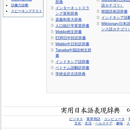
辞典
語彙力診断
語カテゴリ）
インターネットスラ
スピーキングテスト
韓国語単語辞書
ング英和辞典
インドネシア語
斎藤和英大辞典
Wiktionary日
人口統計学英英辞書
ンス語カテゴリ
Weblio例文辞書
EDR日中対訳辞書
Weblio中日対訳辞書
Tatoeba中国語例文辞
書
インドネシア語辞書
ベトナム語翻訳辞書
学研全訳古語辞典
C
ビジネス
｜
業界用語
｜
コンピュータ
｜
文化
｜
生活
｜
ヘルスケア
｜
趣味
｜
ス