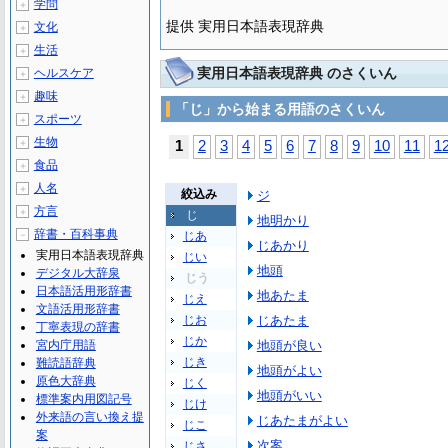
学問
＋
提供 実用日本語表現辞典
文化
＋
生活
＋
実用日本語表現辞典 のさくいん
ヘルスケア
＋
趣味
＋
「じ」から始まる用語のさくいん
スポーツ
＋
生物
＋
1
2
3
4
5
6
7
8
9
10
11
1
食品
＋
人名
＋
絞込み
ジ
方言
＋
じ
地明かり
辞書・百科事典
－
じあ
じあかり
実用日本語表現辞典
じい
地頭
デジタル大辞泉
じう
日本語活用形辞書
地あたま
じえ
文語活用形辞書
じお
じあたま
丁寧表現の辞書
じか
宮内庁用語
地頭が良い
じき
難読語辞典
地頭がよい
原色大辞典
じく
地頭がいい
標準案内用図記号
じけ
外来語の言い換え提
じあたまがよい
じこ
案
次案
じさ