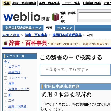
辞書
類語・対義語辞典
英和・和英辞典
日中中日辞典
日韓韓日辞典
古語
辞書・百科事
典
索引
実用日本語表現辞典 トップ
索引
ランキング
Weblio 辞書
＞
辞書・百科事典
＞
実用日本語表現辞典
＞ 索引
辞書・百科事典
分野に関わらず頼りになる、辞書や百科事典です。
この辞書の中で検索する
カテゴリ一覧
全て
ビジネス
＋
業界用語
＋
コンピュータ
＋
電車
＋
実用日本語表現辞典
自動車・バイク
＋
船
＋
工学
＋
日常でよく耳にし、特に実用的な場面で利用
建築・不動産
＋
説しています。