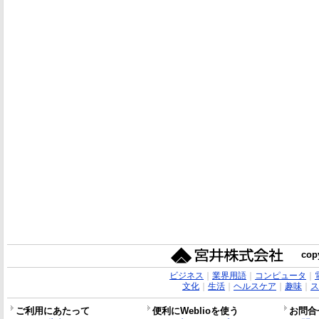
copy
ビジネス
｜
業界用語
｜
コンピュータ
｜
文化
｜
生活
｜
ヘルスケア
｜
趣味
｜
ス
ご利用にあたって
便利にWeblioを使う
お問合