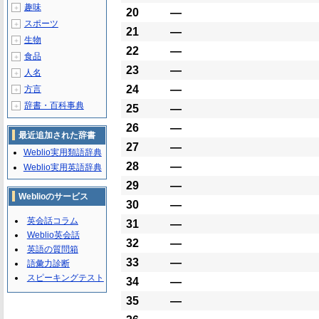
趣味
＋
20
―
スポーツ
＋
21
―
生物
＋
22
―
食品
＋
23
―
人名
＋
24
―
方言
＋
辞書・百科事典
＋
25
―
26
―
最近追加された辞書
27
―
Weblio実用類語辞典
28
―
Weblio実用英語辞典
29
―
Weblioのサービス
30
―
英会話コラム
31
―
Weblio英会話
32
―
英語の質問箱
33
―
語彙力診断
スピーキングテスト
34
―
35
―