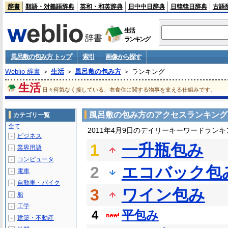
辞書
類語・対義語辞典
英和・和英辞典
日中中日辞典
日韓韓日辞典
古語
生活
ランキング
風呂敷の包み方 トップ
索引
画像から探す
Weblio 辞書
＞
生活
＞
風呂敷の包み方
＞ ランキング
生活
日々何気なく接している、衣食住に関する物事を支える仕組みです。
風呂敷の包み方のアクセスランキング
カテゴリ一覧
全て
2011年4月9日のデイリーキーワードランキ
ビジネス
＋
1
一升瓶包み
業界用語
＋
コンピュータ
＋
2
エコバック包
電車
＋
自動車・バイク
＋
3
ワイン包み
船
＋
工学
＋
4
平包み
建築・不動産
＋