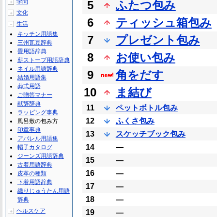
学問
5
ふたつ包み
＋
文化
＋
6
ティッシュ箱包み
生活
－
キッチン用語集
7
プレゼント包み
三州瓦豆辞典
畳用語辞典
8
お使い包み
薪ストーブ用語辞典
ネイル用語辞典
9
角をだす
結婚用語集
葬式用語
10
ま結び
ご贈答マナー
献辞辞典
11
ペットボトル包み
ラッピング事典
12
ふくさ包み
風呂敷の包み方
印章事典
13
スケッチブック包み
アパレル用語集
14
―
帽子カタログ
ジーンズ用語辞典
15
―
古着用語辞典
16
―
皮革の種類
下着用語辞典
17
―
織りじゅうたん用語
18
―
辞典
ヘルスケア
＋
19
―