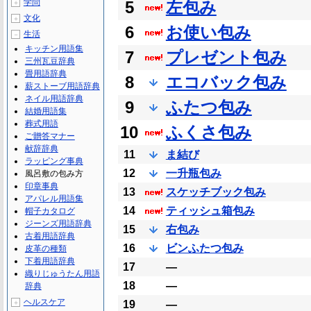
学問
5
左包み
＋
文化
＋
6
お使い包み
生活
－
キッチン用語集
7
プレゼント包み
三州瓦豆辞典
畳用語辞典
8
エコバック包み
薪ストーブ用語辞典
ネイル用語辞典
9
ふたつ包み
結婚用語集
葬式用語
10
ふくさ包み
ご贈答マナー
献辞辞典
11
ま結び
ラッピング事典
12
一升瓶包み
風呂敷の包み方
印章事典
13
スケッチブック包み
アパレル用語集
14
ティッシュ箱包み
帽子カタログ
ジーンズ用語辞典
15
右包み
古着用語辞典
16
ビンふたつ包み
皮革の種類
下着用語辞典
17
―
織りじゅうたん用語
18
―
辞典
ヘルスケア
＋
19
―