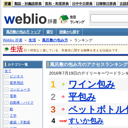
辞書
類語・対義語辞典
英和・和英辞典
日中中日辞典
日韓韓日辞典
古語
生活
ランキング
風呂敷の包み方 トップ
索引
画像から探す
Weblio 辞書
＞
生活
＞
風呂敷の包み方
＞ ランキング
生活
日々何気なく接している、衣食住に関する物事を支える仕組みです。
風呂敷の包み方のアクセスランキング
カテゴリ一覧
全て
2016年7月19日のデイリーキーワードラン
ビジネス
＋
1
ワイン包み
業界用語
＋
コンピュータ
＋
2
平包み
電車
＋
自動車・バイク
＋
3
ペットボトル
船
＋
工学
＋
4
すいか包み
建築・不動産
＋