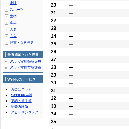
趣味
＋
20
―
スポーツ
＋
21
―
生物
＋
22
―
食品
＋
23
―
人名
＋
24
―
方言
＋
辞書・百科事典
＋
25
―
26
―
最近追加された辞書
27
―
Weblio実用類語辞典
28
―
Weblio実用英語辞典
29
―
Weblioのサービス
30
―
英会話コラム
31
―
Weblio英会話
32
―
英語の質問箱
33
―
語彙力診断
スピーキングテスト
34
―
35
―