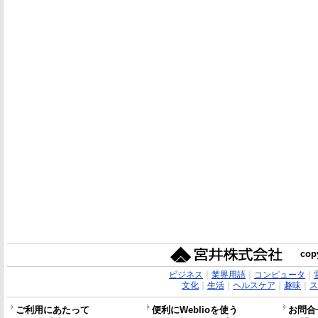
copy
ビジネス
｜
業界用語
｜
コンピュータ
｜
文化
｜
生活
｜
ヘルスケア
｜
趣味
｜
ス
ご利用にあたって
便利にWeblioを使う
お問合