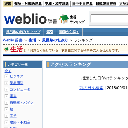
辞書
類語・対義語辞典
英和・和英辞典
日中中日辞典
日韓韓日辞典
古語
生活
ランキング
風呂敷の包み方 トップ
索引
画像から探す
Weblio 辞書
＞
生活
＞
風呂敷の包み方
＞ ランキング
生活
日々何気なく接している、衣食住に関する物事を支える仕組みです。
アクセスランキング
カテゴリ一覧
全て
ビジネス
＋
指定した日付のランキン
業界用語
＋
前の日を検索
| 2018/09/
コンピュータ
＋
電車
＋
自動車・バイク
＋
船
＋
工学
＋
建築・不動産
＋