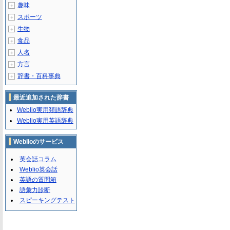
趣味
＋
スポーツ
＋
生物
＋
食品
＋
人名
＋
方言
＋
辞書・百科事典
＋
最近追加された辞書
Weblio実用類語辞典
Weblio実用英語辞典
Weblioのサービス
英会話コラム
Weblio英会話
英語の質問箱
語彙力診断
スピーキングテスト