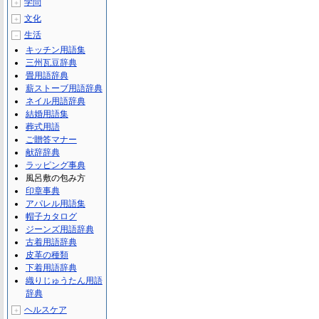
学問
＋
文化
＋
生活
－
キッチン用語集
三州瓦豆辞典
畳用語辞典
薪ストーブ用語辞典
ネイル用語辞典
結婚用語集
葬式用語
ご贈答マナー
献辞辞典
ラッピング事典
風呂敷の包み方
印章事典
アパレル用語集
帽子カタログ
ジーンズ用語辞典
古着用語辞典
皮革の種類
下着用語辞典
織りじゅうたん用語
辞典
ヘルスケア
＋