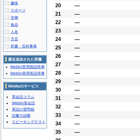
趣味
＋
20
―
スポーツ
＋
21
―
生物
＋
22
―
食品
＋
23
―
人名
＋
24
―
方言
＋
辞書・百科事典
＋
25
―
26
―
最近追加された辞書
27
―
Weblio実用類語辞典
28
―
Weblio実用英語辞典
29
―
Weblioのサービス
30
―
英会話コラム
31
―
Weblio英会話
32
―
英語の質問箱
33
―
語彙力診断
スピーキングテスト
34
―
35
―