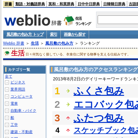
辞書
類語・対義語辞典
英和・和英辞典
日中中日辞典
日韓韓日辞典
古語
生活
ランキング
風呂敷の包み方 トップ
索引
画像から探す
Weblio 辞書
＞
生活
＞
風呂敷の包み方
＞ ランキング
生活
日々何気なく接している、衣食住に関する物事を支える仕組みです。
風呂敷の包み方のアクセスランキング
カテゴリ一覧
全て
2013年8月2日のデイリーキーワードランキ
ビジネス
＋
1
ふくさ包み
業界用語
＋
コンピュータ
＋
2
エコバック包
電車
＋
自動車・バイク
＋
3
ふたつ包み
船
＋
工学
＋
4
スケッチブック包
建築・不動産
＋