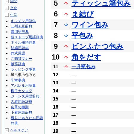
学問
5
ティッシュ箱包み
＋
文化
＋
6
ま結び
生活
－
キッチン用語集
7
ワイン包み
三州瓦豆辞典
畳用語辞典
8
平包み
薪ストーブ用語辞典
ネイル用語辞典
9
ビンふたつ包み
結婚用語集
葬式用語
10
角をだす
ご贈答マナー
献辞辞典
11
一升瓶包み
ラッピング事典
12
―
風呂敷の包み方
印章事典
13
―
アパレル用語集
14
―
帽子カタログ
ジーンズ用語辞典
15
―
古着用語辞典
16
―
皮革の種類
下着用語辞典
17
―
織りじゅうたん用語
18
―
辞典
ヘルスケア
＋
19
―