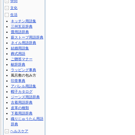
学問
＋
文化
＋
生活
－
キッチン用語集
三州瓦豆辞典
畳用語辞典
薪ストーブ用語辞典
ネイル用語辞典
結婚用語集
葬式用語
ご贈答マナー
献辞辞典
ラッピング事典
風呂敷の包み方
印章事典
アパレル用語集
帽子カタログ
ジーンズ用語辞典
古着用語辞典
皮革の種類
下着用語辞典
織りじゅうたん用語
辞典
ヘルスケア
＋