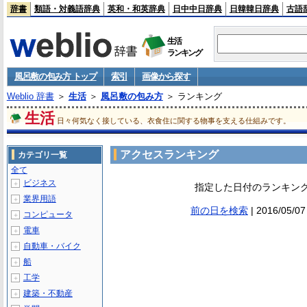
辞書
類語・対義語辞典
英和・和英辞典
日中中日辞典
日韓韓日辞典
古語
生活
ランキング
風呂敷の包み方 トップ
索引
画像から探す
Weblio 辞書
＞
生活
＞
風呂敷の包み方
＞ ランキング
生活
日々何気なく接している、衣食住に関する物事を支える仕組みです。
アクセスランキング
カテゴリ一覧
全て
ビジネス
＋
指定した日付のランキン
業界用語
＋
前の日を検索
| 2016/05/
コンピュータ
＋
電車
＋
自動車・バイク
＋
船
＋
工学
＋
建築・不動産
＋